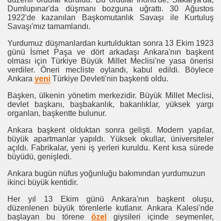
Dumlupınar'da düşmanı bozguna uğrattı. 30 Ağustos
1922'de kazanılan Başkomutanlık Savaşı ile Kurtuluş
Savaşı'mız tamamlandı.
Yurdumuz düşmanlardan kurtulduktan sonra 13 Ekim 1923
günü İsmet Paşa ve dört arkadaşı Ankara'nın başkent
olması için Türkiye Büyük Millet Meclisi'ne yasa önerisi
verdiler. Öneri mecliste oylandı, kabul edildi. Böylece
Ankara
yeni
Türkiye Devleti'nin başkenti oldu.
Başken, ülkenin yönetim merkezidir. Büyük Millet Meclisi,
devlet başkanı, başbakanlık, bakanlıklar, yüksek yargı
organları, başkentte bulunur.
Ankara başkent olduktan sonra gelişti. Modern yapılar,
büyük apartmanlar yapıldı. Yüksek okullar, üniversiteler
açıldı. Fabrikalar, yeni iş yerleri kuruldu. Kent kısa sürede
büyüdü, genişledi.
Ankara bugün nüfus yoğunluğu bakımından yurdumuzun
ikinci büyük kentidir.
Her yıl 13 Ekim günü Ankara'nın başkent oluşu,
düzenlenen büyük törenlerle kutlanır. Ankara Kalesi'nde
başlayan bu törene
özel
giysileri içinde seymenler,