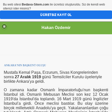
Bu web sitesi
Bedava-Sitem.com
ile ücretsiz oluşturuldu. Siz de kendi web
sitenizi ister misiniz?
ÜCRETSIZ KAYIT OL
Hakan Özdemir
ANKARA'NIN BAŞKENT OLUŞU
Mustafa Kemal Paşa, Erzurum, Sivas Kongrelerinden
sonra
27 Aralık 1919
günü Temsilciler Kurulu üyeleriyle
birlikte Ankara'ya geldi.
O zamana kadar Osmanlı İmparatorluğu'nun başkenti
İstanbul idi. Osmanlı Mebusan Meclisi son kez 12 Ocak
1919'da İstanbul'da toplandı. 16 Mart 1919 günü İngilizler
İstanbul'a girdi. Önce meclisi bastılar. Bu olay üzerine
birçok milletvekili Anadolu'ya geçti. Yakalananlardan çoğu