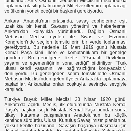
tutuklandı. Artık Osmanlı Mebusan Meclisi'nin İstanbul'da
toplanma olasılığı kalmamıştı. Milletvekillerinin toplanacağı
ve ülkenin yönetileceği bir başkent gerekiyordu.
Ankara, Anadolu'nun ortasında, savaş cephelerine eşit
uzaklıkta bir kentti. Savaşın yönetimi ve haberleşme,
Ankara'dan kolaylıkla yürütülürdü. Dağılan Osmanlı
Mebusan Meclisi üyeleri ile Sivas ve Erzurum
Kongreleri'nde seçilen temsilcilerin bir yerde toplanması
gerekiyordu. Bu nedenle 19 Mart 1919 günü Mustafa
Kemal Paşa kimi illere ve komutanlıklara bir genelge
gönderdi. Bu genelgede özetle; "Osmanlı Devletinin
yaşamı ve egemenliğinin sona erdiği" bildiriliyor, "Türk
ulusu kendi yaşamını ve bağımsızlığını koruyacaktır."
deniliyordu. Bu genelgeden sonra temsilcilerle Osmanlı
Mebusan Meclisi'nden gelen üyeler Ankara'da toplanmaya
başladılar. Ankaralılar onları coşkuyla, sevinçle, sevgiyle
karşıladı.
Türkiye Büyük Millet Meclisi 23 Nisan 1920 günü,
Ankara'da açıldı. Meclis, ilk oturumunda Mustafa Kemal
Paşa'yı başkan seçti. Mustafa Kemal Paşa bundan sonra
ülkeyi kurtarma çalışmalarını Anadolu'nun bu küçük
kentinde sürdürdü. Ulusal Kurtuluş Savaşı'mızın planları bu
yoksul kentte hazırlandı. Savaşın başarıya ulaşması için
düzenli ordular kuruldu. Bu ordular İnönü'de, Sakarya'da,