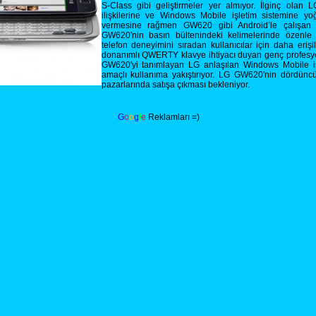
S-Class gibi geliştirmeler yer almıyor. İlginç olan L
ilişkilerine ve Windows Mobile işletim sistemine yo
vermesine rağmen GW620 gibi Android’le çalışan b
GW620′nin basın bültenindeki kelimelerinde özenle seç
telefon deneyimini sıradan kullanıcılar için daha erişi
donanımlı QWERTY klavye ihtiyacı duyan genç profesyo
GW620′yi tanımlayan LG anlaşılan Windows Mobile iş
amaçlı kullanıma yakıştırıyor. LG GW620′nin dördünc
pazarlarında satışa çıkması bekleniyor.
G
o
o
g
l
e
Reklamları =)