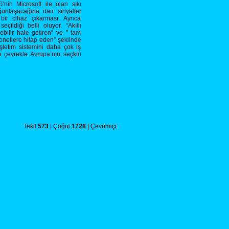
G’nin Microsoft ile olan sıkı
ğunlaşacağına dair sinyaller
ir cihaz çıkarması. Ayrıca
ildiği belli oluyor. “Akıllı
lebilir hale getiren” ve ” tam
nellere hitap eden” şeklinde
letim sistemini daha çok iş
ü çeyrekte Avrupa’nın seçkin
Tekil:
573
| Çoğul:
1728
| Çevrimiçi: