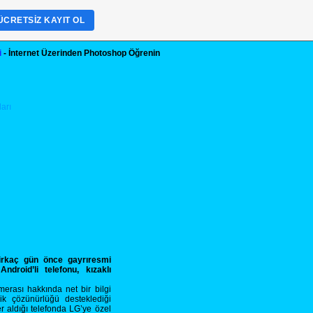
ÜCRETSIZ KAYIT OL
i
- İnternet Üzerinden Photoshop Öğrenin
birkaç gün önce gayrıresmi
ndroid’li telefonu, kızaklı
erası hakkında net bir bilgi
k çözünürlüğü desteklediği
er aldığı telefonda LG’ye özel