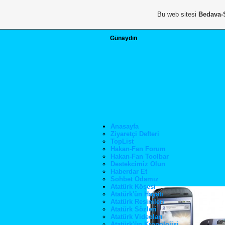
Bu web sitesi
Bedava-
Günaydın
Anasayfa
Ziyaretçi Defteri
TopList
Hakan-Fan Forum
Hakan-Fan Toolbar
Destekcimiz Olun
Haberdar Et
Sohbet Odamız
Atatürk Köşesi
Atatürk'ün Hayatı
Atatürk Resimleri
Atatürk Sözleri
Atatürk Videoları
Atatürk'ün Kronolojisi