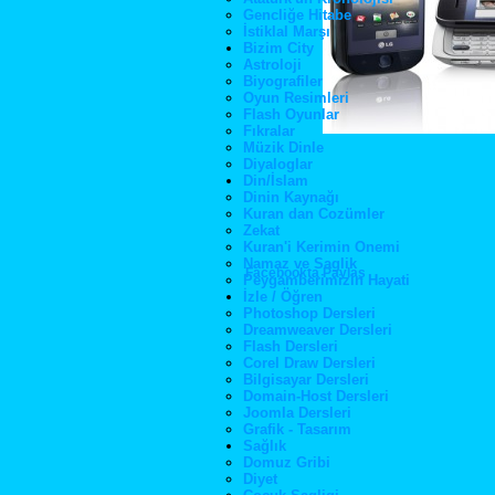
Gencliğe Hitabe
İstiklal Marşı
Bizim City
Astroloji
Biyografiler
Oyun Resimleri
Flash Oyunlar
Fıkralar
Müzik Dinle
Diyaloglar
Din/İslam
Dinin Kaynağı
Kuran dan Cozümler
Zekat
Kuran'i Kerimin Onemi
Namaz ve Saglik
Facebookta Paylaş
Peygamberimizin Hayati
İzle / Öğren
Photoshop Dersleri
Dreamweaver Dersleri
Flash Dersleri
Corel Draw Dersleri
Bilgisayar Dersleri
Domain-Host Dersleri
Joomla Dersleri
Grafik - Tasarım
Sağlık
Domuz Gribi
Diyet