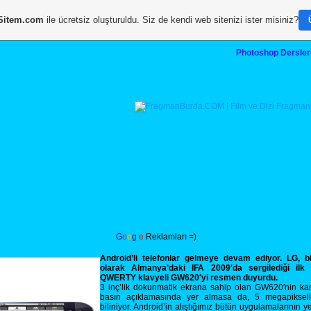
Sitem.com
ile ücretsiz oluşturuldu. Siz de kendi web sitenizi ister misiniz?
Photoshop Dersler
G
o
o
g
l
e
Reklamları =)
Android’li telefonlar gelmeye devam ediyor. LG, 
olarak Almanya’daki IFA 2009′da sergilediği ilk A
QWERTY klavyeli GW620′yi resmen duyurdu.
3 inç’lik dokunmatik ekrana sahip olan GW620′nin kam
basın açıklamasında yer almasa da, 5 megapikselli
biliniyor. Android’in alıştığımız bütün uygulamalarının y