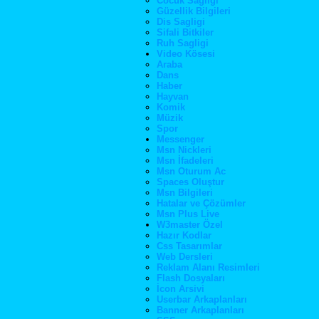
Cocuk Sagligi
Güzellik Bilgileri
Dis Sagligi
Sifali Bitkiler
Ruh Sagligi
Video Kösesi
Araba
Dans
Haber
Hayvan
Komik
Müzik
Spor
Messenger
Msn Nickleri
Msn İfadeleri
Msn Oturum Ac
Spaces Oluştur
Msn Bilgileri
Hatalar ve Çözümler
Msn Plus Live
W3master Özel
Hazır Kodlar
Css Tasarımlar
Web Dersleri
Reklam Alanı Resimleri
Flash Dosyaları
İcon Arsivi
Userbar Arkaplanları
Banner Arkaplanları