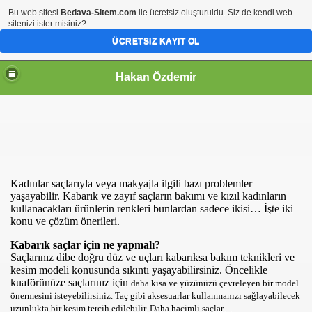
Bu web sitesi
Bedava-Sitem.com
ile ücretsiz oluşturuldu. Siz de kendi web
sitenizi ister misiniz?
ÜCRETSIZ KAYIT OL
Hakan Özdemir
Kadınlar saçlarıyla veya makyajla ilgili bazı problemler
yaşayabilir. Kabarık ve zayıf saçların bakımı ve kızıl kadınların
kullanacakları ürünlerin renkleri bunlardan sadece ikisi… İşte iki
konu ve çözüm önerileri.
Kabarık saçlar için ne yapmalı?
Saçlarınız dibe doğru düz ve uçları kabarıksa bakım teknikleri ve
kesim modeli konusunda sıkıntı yaşayabilirsiniz. Öncelikle
kuaförünüze saçlarınız için
daha kısa ve yüzünüzü çevreleyen bir model
önermesini isteyebilirsiniz. Taç gibi aksesuarlar kullanmanızı sağlayabilecek
uzunlukta bir kesim tercih edilebilir. Daha hacimli saçlar…