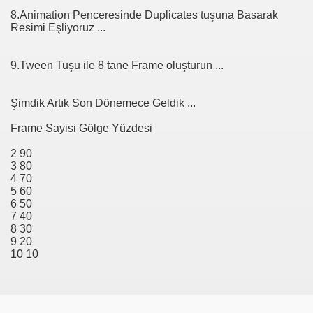
8.Animation Penceresinde Duplicates tuşuna Basarak
Resimi Eşliyoruz ...
9.Tween Tuşu ile 8 tane Frame oluşturun ...
Şimdik Artık Son Dönemece Geldik ...
Frame Sayisi Gölge Yüzdesi
2 90
3 80
4 70
5 60
6 50
7 40
8 30
9 20
10 10