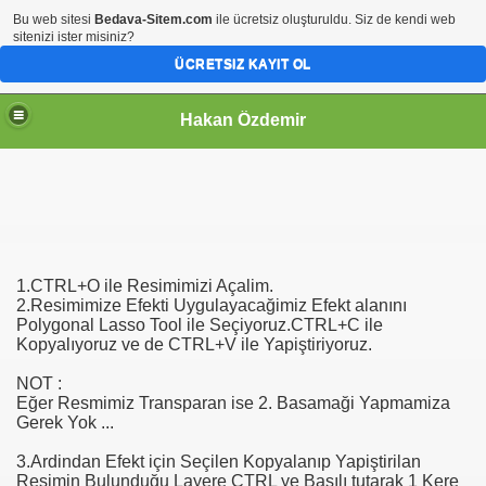
Bu web sitesi
Bedava-Sitem.com
ile ücretsiz oluşturuldu. Siz de kendi web
sitenizi ister misiniz?
ÜCRETSIZ KAYIT OL
Hakan Özdemir
1.CTRL+O ile Resimimizi Açalim.
2.Resimimize Efekti Uygulayacağimiz Efekt alanını
Polygonal Lasso Tool ile Seçiyoruz.CTRL+C ile
Kopyalıyoruz ve de CTRL+V ile Yapiştiriyoruz.
NOT :
Eğer Resmimiz Transparan ise 2. Basamaği Yapmamiza
Gerek Yok ...
3.Ardindan Efekt için Seçilen Kopyalanıp Yapiştirilan
Resimin Bulunduğu Layere CTRL ye Basılı tutarak 1 Kere