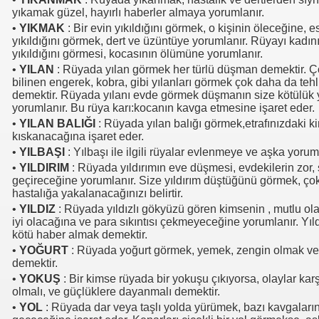
yıkamak güzel, hayırlı haberler almaya yorumlanır.
•
YIKMAK
: Bir evin yıkıldığını görmek, o kişinin öleceğine, es
yıkıldığını görmek, dert ve üzüntüye yorumlanır. Rüyayı kadın
yıkıldığını görmesi, kocasının ölümüne yorumlanır.
•
YILAN
: Rüyada yılan görmek her türlü düşman demektir. Çok
bilinen engerek, kobra, gibi yılanları görmek çok daha da teh
demektir. Rüyada yılanı evde görmek düşmanın size kötülük
yorumlanır. Bu rüya karı:kocanın kavga etmesine işaret eder.
•
YILAN BALIĞI
: Rüyada yılan balığı görmek,etrafınızdaki ki
kıskanacağına işaret eder.
•
YILBAŞI
: Yılbaşı ile ilgili rüyalar evlenmeye ve aşka yorum
•
YILDIRIM
: Rüyada yıldırımın eve düşmesi, evdekilerin zor, s
geçireceğine yorumlanır. Size yıldırım düştüğünü görmek, çok
hastalığa yakalanacağınızı belirtir.
•
YILDIZ
: Rüyada yıldızlı gökyüzü gören kimsenin , mutlu ol
iyi olacağına ve para sıkıntısı çekmeyeceğine yorumlanır. Yıl
kötü haber almak demektir.
•
YOĞURT
: Rüyada yoğurt görmek, yemek, zengin olmak v
demektir.
•
YOKUŞ
: Bir kimse rüyada bir yokuşu çıkıyorsa, olaylar ka
olmalı, ve güçlüklere dayanmalı demektir.
•
YOL
: Rüyada dar veya taşlı yolda yürümek, bazı kavgaları