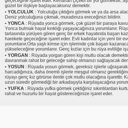
geçeceğine işaret eder. Kenarları çiçekli bir yol görmekse, 
güzel bir ilişkiye başlayacaksınız demektir.
•
YOLCULUK
: Yolculuğa çıktığını görmek ve ya da arsa alaca
Deniz yolculuğuna çıkmak, muradınıza ereceğinizi bildirir.
•
YONCA
: Rüyada yonca görmek, çok güzel bir paraya kavu
Yonca bulmak hayal kırıklığı yaşayacağınıza yorumlanır. Rü
tarlasında yürüyen gören genç bir erkek hayatında başarı ka
harekete geçeceğine işaret eder. Evli kadınlar için yeni bir 
yorumlanır.Orta yaşlı kimse için işlerinde çok başarı kazanac
yükseleceğine yorumlanır. Genç kızlar için bu rüya evliliğe iş
•
YORGAN
: Rüyada yorgan gören kişi mutlu olacak demektir.
davranmak rahat bir geleceğe sahip olmanızı sağlayacak dem
•
YOSUN
: Rüyada yosun görmek, gereksiz işlerle uğraşarak,
harcadığınıza, daha önemli işlerle meşgul olmanız gerektiğin
rüyayı genç kız görürse ilerde çok mutlu olacağına işarettir. 
uzun süredir görmediği bir arkadaşıyla karşılaşacağına yorum
•
YUFKA
: Rüyada yufka görmek çektiğiniz sıkıntılardan kurt
rahat ve huzurlu bir hayat göstereceğinize işaret eder.