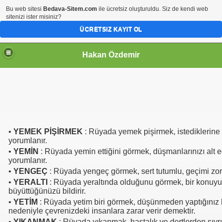
Bu web sitesi
Bedava-Sitem.com
ile ücretsiz oluşturuldu. Siz de kendi web
sitenizi ister misiniz?
ÜCRETSIZ KAYIT OL
Hakan Özdemir
•
YEMEK PİŞİRMEK
: Rüyada yemek pişirmek, istediklerin
yorumlanır.
•
YEMİN
: Rüyada yemin ettiğini görmek, düşmanlarınızı alt 
yorumlanır.
•
YENGEÇ
: Rüyada yengeç görmek, sert tutumlu, geçimi zor
•
YERALTI
: Rüyada yeraltında olduğunu görmek, bir konuy
büyüttüğünüzü bildirir.
•
YETİM
: Rüyada yetim biri görmek, düşünmeden yaptığınız 
nedeniyle çevrenizdeki insanlara zarar verir demektir.
•
YIKANMAK
: Rüyada yıkanmak, hastalık ve dertlerden sıyr