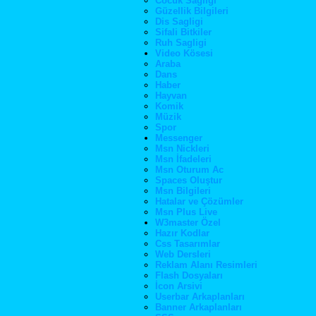
Cocuk Sagligi
Güzellik Bilgileri
Dis Sagligi
Sifali Bitkiler
Ruh Sagligi
Video Kösesi
Araba
Dans
Haber
Hayvan
Komik
Müzik
Spor
Messenger
Msn Nickleri
Msn İfadeleri
Msn Oturum Ac
Spaces Oluştur
Msn Bilgileri
Hatalar ve Çözümler
Msn Plus Live
W3master Özel
Hazır Kodlar
Css Tasarımlar
Web Dersleri
Reklam Alanı Resimleri
Flash Dosyaları
İcon Arsivi
Userbar Arkaplanları
Banner Arkaplanları