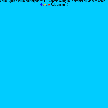
durduğu klasörün adı "httpdocs" tur. Yapmış olduğunuz sitenizi bu klasöre atınız.
G
o
o
g
l
e
Reklamları =)