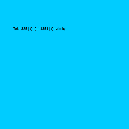
Tekil:
325
| Çoğul:
1351
| Çevrimiçi: