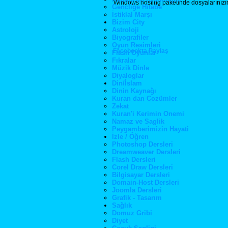
Windows hosting paketinde dosyalarınızın 
Gencliğe Hitabe
İstiklal Marşı
Bizim City
Astroloji
Biyografiler
Oyun Resimleri
Facebookta Paylaş
Flash Oyunlar
Fıkralar
Müzik Dinle
Diyaloglar
Din/İslam
Dinin Kaynağı
Kuran dan Cozümler
Zekat
Kuran'i Kerimin Onemi
Namaz ve Saglik
Peygamberimizin Hayati
İzle / Öğren
Photoshop Dersleri
Dreamweaver Dersleri
Flash Dersleri
Corel Draw Dersleri
Bilgisayar Dersleri
Domain-Host Dersleri
Joomla Dersleri
Grafik - Tasarım
Sağlık
Domuz Gribi
Diyet