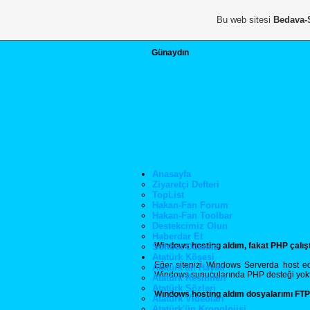
Bu web sitesi
Bedava-
Günaydın
Anasayfa
Ziyaretçi Defteri
TopList
Hakan-Fan Forum
Hakan-Fan Toolbar
Destekcimiz Olun
Haberdar Et
Windows hosting aldım, fakat PHP çalı
Sohbet Odamız
Atatürk Köşesi
Eğer sitenizi Windows Serverda host ediy
Atatürk'ün Hayatı
Windows sunucularında PHP desteği yoktur.
Atatürk Resimleri
Atatürk Sözleri
Windows hosting aldım dosyalarımı FTP
Atatürk Videoları
Atatürk'ün Kronolojisi