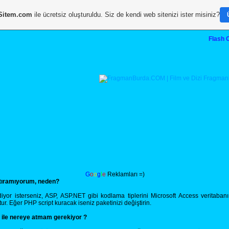
Sitem.com
ile ücretsiz oluşturuldu. Siz de kendi web sitenizi ister misiniz?
Flash 
G
o
o
g
l
e
Reklamları =)
ştıramıyorum, neden?
or isterseniz, ASP, ASP.NET gibi kodlama tiplerini Microsoft Access veritabanı i
 Eğer PHP script kuracak iseniz paketinizi değiştirin.
 ile nereye atmam gerekiyor ?