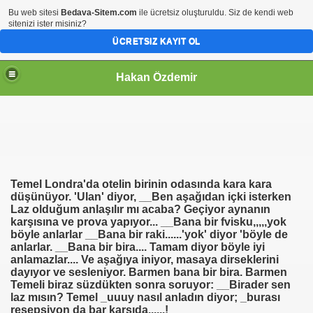
Bu web sitesi
Bedava-Sitem.com
ile ücretsiz oluşturuldu. Siz de kendi web
sitenizi ister misiniz?
ÜCRETSIZ KAYIT OL
Hakan Özdemir
Temel Londra'da otelin birinin odasında kara kara
düşünüyor. 'Ulan' diyor, __Ben aşağıdan içki isterken
Laz olduğum anlaşılır mı acaba? Geçiyor aynanın
karşısına ve prova yapıyor... __Bana bir fvisku,,,,,yok
böyle anlarlar __Bana bir raki......'yok' diyor 'böyle de
anlarlar. __Bana bir bira.... Tamam diyor böyle iyi
anlamazlar.... Ve aşağıya iniyor, masaya dirseklerini
dayıyor ve sesleniyor. Barmen bana bir bira. Barmen
Temeli biraz süzdükten sonra soruyor: __Birader sen
laz mısın? Temel _uuuy nasıl anladın diyor; _burası
resepsiyon da bar karşıda......!