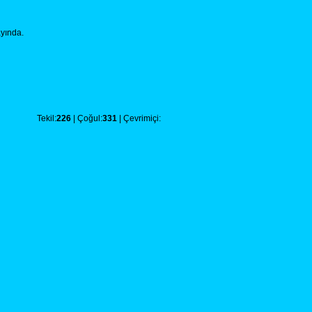
ayında.
Tekil:
226
| Çoğul:
331
| Çevrimiçi: