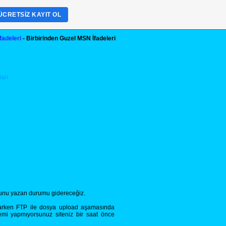
ÜCRETSIZ KAYIT OL
fadeleri
- Birbirinden Guzel MSN İfadeleri
ununu yazan durumu gidereceğiz.
yaparken FTP ile dosya upload aşamasında
lemi yapmıyorsunuz siteniz bir saat önce