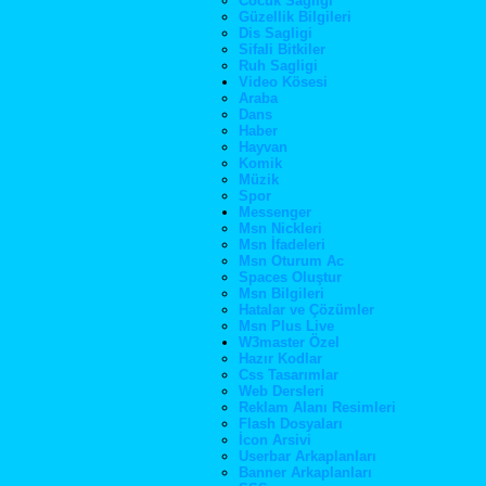
Cocuk Sagligi
Güzellik Bilgileri
Dis Sagligi
Sifali Bitkiler
Ruh Sagligi
Video Kösesi
Araba
Dans
Haber
Hayvan
Komik
Müzik
Spor
Messenger
Msn Nickleri
Msn İfadeleri
Msn Oturum Ac
Spaces Oluştur
Msn Bilgileri
Hatalar ve Çözümler
Msn Plus Live
W3master Özel
Hazır Kodlar
Css Tasarımlar
Web Dersleri
Reklam Alanı Resimleri
Flash Dosyaları
İcon Arsivi
Userbar Arkaplanları
Banner Arkaplanları