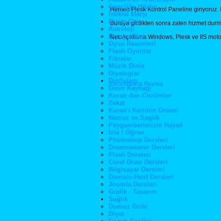
Gencliğe Hitabe
Hemen Plesk Kontrol Paneline giriyoruz. H
İstiklal Marşı
Bizim City
Buraya girdikten sonra zaten hizmet durmuşs
Astroloji
Biyografiler
Not:
Açıklama Windows, Plesk ve IIS motoru
Oyun Resimleri
Flash Oyunlar
Fıkralar
Müzik Dinle
Diyaloglar
Din/İslam
Facebookta Paylaş
Dinin Kaynağı
Kuran dan Cozümler
Zekat
Kuran'i Kerimin Onemi
Namaz ve Saglik
Peygamberimizin Hayati
İzle / Öğren
Photoshop Dersleri
Dreamweaver Dersleri
Flash Dersleri
Corel Draw Dersleri
Bilgisayar Dersleri
Domain-Host Dersleri
Joomla Dersleri
Grafik - Tasarım
Sağlık
Domuz Gribi
Diyet