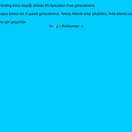
osting konu başlığı altında IIS Aplication Pool göreceksiniz.
a kırmızı bir X işareti göreceksiniz. Tekrar Aktivite edip çıkabiliriz. Artık sitemiz y
 için geçerlidir.
G
o
o
g
l
e
Reklamları =)