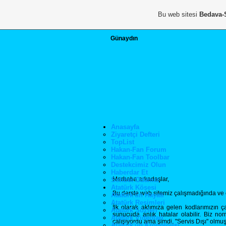
Bu web sitesi
Bedava-
Günaydın
Anasayfa
Ziyaretçi Defteri
TopList
Hakan-Fan Forum
Hakan-Fan Toolbar
Destekcimiz Olun
Haberdar Et
Merhaba arkadaşlar,
Sohbet Odamız
Atatürk Köşesi
Bu derste web sitemiz çalışmadığında ve 
Atatürk'ün Hayatı
Atatürk Resimleri
İlk olarak aklımıza gelen kodlarımızın
Atatürk Sözleri
sunucuda anlık hatalar olabilir. Biz no
Atatürk Videoları
çalışıyordu ama şimdi, "Servis Dışı" olmuş
Atatürk'ün Kronolojisi