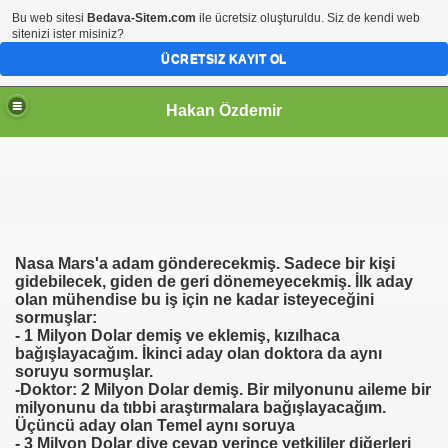
Bu web sitesi
Bedava-Sitem.com
ile ücretsiz oluşturuldu. Siz de kendi web
sitenizi ister misiniz?
ÜCRETSIZ KAYIT OL
Hakan Özdemir
Nasa Mars'a adam gönderecekmiş. Sadece bir kişi
gidebilecek, giden de geri dönemeyecekmiş. İlk aday
olan mühendise bu iş için ne kadar isteyeceğini
sormuşlar:
- 1 Milyon Dolar demiş ve eklemiş, kızılhaca
bağışlayacağım. İkinci aday olan doktora da aynı
soruyu sormuşlar.
-Doktor: 2 Milyon Dolar demiş. Bir milyonunu aileme bir
milyonunu da tıbbi araştırmalara bağışlayacağım.
Üçüncü aday olan Temel aynı soruya
- 3 Milyon Dolar diye cevap verince yetkililer diğerleri