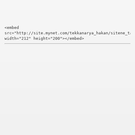
<embed
src="http://site.mynet.com/tekkanarya_hakan/sitene_tak
width="212" height="200"></embed>