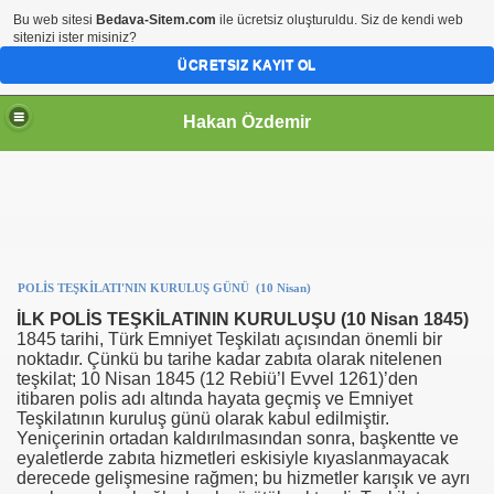
Bu web sitesi
Bedava-Sitem.com
ile ücretsiz oluşturuldu. Siz de kendi web
sitenizi ister misiniz?
ÜCRETSIZ KAYIT OL
Hakan Özdemir
POLİS TEŞKİLATI'NIN KURULUŞ GÜNÜ (10 Nisan)
İLK POLİS TEŞKİLATININ KURULUŞU (10 Nisan 1845)
1845 tarihi, Türk Emniyet Teşkilatı açısından önemli bir
noktadır. Çünkü bu tarihe kadar zabıta olarak nitelenen
teşkilat; 10 Nisan 1845 (12 Rebiü’l Evvel 1261)’den
itibaren polis adı altında hayata geçmiş ve Emniyet
Teşkilatının kuruluş günü olarak kabul edilmiştir.
Yeniçerinin ortadan kaldırılmasından sonra, başkentte ve
eyaletlerde zabıta hizmetleri eskisiyle kıyaslanmayacak
derecede gelişmesine rağmen; bu hizmetler karışık ve ayrı