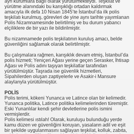
ayrı kurumlara bağlı olarak yürütülmekteydi. Teşkilat ve
yürütme alanındaki bu karışıklığı ortadan kaldırmak
amacıyla ilk defa 10 Nisan 1845’te İstanbul’da ilk polis
teşkilatı kurulmuş, görevleri de yine aynı tarihte yayımlanan
Polis Nizamnamesinde belirtilmiş ve bu durum yabancı
elçiliklere de bir yazı ile bildirilmiştir.
Bu nizamnamede polis teşkilatının kuruluş amacı, belde
güvenliğini sağlamak olarak belirtilmiştir.
Bu çalışmalara rağmen, karışıklık devam etmiş, İstanbul’da
polis hizmeti; Yeniçeri Ağası yerine geçen Serasker, İhtisap
Ağası ve Polis adını taşıyan teşkilatlar tarafından
yürütülmüştür. Taşrada ise güvenlik hizmetleri,
Sipahilerden oluşan zaptiyelerle ve Asakir-i Mansure
alaylarıyla yürütülmüştür.
POLİS
Polis terimi, kökeni Yunanca ve Latince olan bir kelimedir.
Yunanca politika, Latince politika kelimelerinden türemiştir.
Eski Yunanlılar kendi şehir devletlerine polis ismini
vermişlerdir.
Polis kelimesi ıstılah! Olarak, kuruluşu bulunduğu yerde
kamu düzen ve güvenliğini koruyan, yasaların adil ve eşit
bir şekilde uygulanmasını sağlayan teşkilat, kolluk, zabıta,