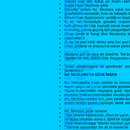
edecek olan Veli, kutup, pir, insan-ı kâmi
Gencliğe Hitabe
büyük insan hepimize ışıktır.
İstiklal Marşı
Gönüller sultanı Hz. Mevlana aşkın ke
Bizim City
güzelliklerin kemalidir, ilmin de hikmetin d
Astroloji
O'nun insan düşüncesine verdiği en büyük 
Biyografiler
O, bir veli hüviyetiyle gönüller coştur
Oyun Resimleri
saflaştırmış, bir bilgi kaynağı olarak insan
Flash Oyunlar
kurtarmış, gelmiş geçmiş tüm peygamberler
Onun içindir ki hangi âlim Mevlana'yı 
Fıkralar
ulaşmaktadır.
Müzik Dinle
O, hiç bir şeyi inkâr etmez ama her şeyi b
Diyaloglar
insan gönlüne ve insana hal olarak yansıtı
Din/İslam
Dinin Kaynağı
Mevlana aziz ve yüce bir üstad'dır. Tek başı
Kuran dan Cozümler
öğreten bir HAL ABİDESİ'dir. Peygamber-i z
Zekat
Kuran'i Kerimin Onemi
"İnsan yaratılmışların en şereflisidir"
Namaz ve Saglik
sembolüdür.
Peygamberimizin Hayati
HZ. MEVLANA'YA GÖRE İNSAN
İzle / Öğren
Photoshop Dersleri
Hz. Mevlana'da insan, ölümlü ile ölümsüzü
Dreamweaver Dersleri
seyrini yaşamak için bu alemdeki görünümü
Flash Dersleri
"Suret suretsizlikten meydana geldi. Varl
mumdur. Şekil ve cisim bizden vücuda geld
Corel Draw Dersleri
Hz. Mevlana varlığın özü, yani yaratıcı kud
Bilgisayar Dersleri
insanı varlığın gayesi yapmıştır. Varlık, a
Domain-Host Dersleri
Joomla Dersleri
Hz. Mevlana şöyle seslenir:
Grafik - Tasarım
"Sen cihanın hazinesisin, cihan bir yarım
Sağlık
ve taşsız olduktan sonra o, iğreti bir rüz
Domuz Gribi
Yüce Hüdavendigar "Mümin müminin aynası
Diyet
"Tanrı'nın adlarından biri de el-mümin'di