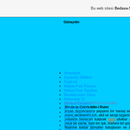
Bu web sitesi
Bedava-
Günaydın
Anasayfa
Ziyaretçi Defteri
TopList
Hakan-Fan Forum
Hakan-Fan Toolbar
Destekcimiz Olun
Haberdar Et
MEVLANA HAFTASI (2-9 Aralık)
Sohbet Odamız
Mevlana Celaleddin-i Rumi
Atatürk Köşesi
İnsan düşüncesine yepyeni bir mesaj vere
Atatürk'ün Hayatı
inanç akidelerini ruh, akıl ve sevgi üçgeni
Atatürk Resimleri
yolunda heyecan katarak
yeni
ufuklar 
Atatürk Sözleri
yüce bir varlık, ilahi bir ışık, manevi bir
Atatürk Videoları
Bugüne kadar gönüller tutuşturan ve
Atatürk'ün Kronolojisi