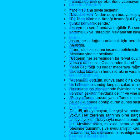
Cocuk Sagligi
insanda görmek gerekir. Bunu yapmayan, 
Güzellik Bilgileri
Dis Sagligi
Yine Mevlana şöyle seslenir:
Sifali Bitkiler
"Murat sensin. Neden oraya buraya koşuyo
Ruh Sagligi
"Ey Tanrı kitabının örneği insanoğlu! Ey
Video Kösesi
çünkü her varlık sende."
İnsanın bu şerefi bedava değildir. Bu şere
Araba
sorumluluk ve ıstırabıdır. Mevlana'nın kav
Dans
Haber
İnsan, ne olduğunu anlamak için nereden
Hayvan
nasibidir.
Komik
"Tanrı, ululuk sırlarını insanda belirtmiş
Müzik
Mevlana yine bir beytinde:
Spor
"Bedenin her zerresinden bir feryat duy, b
Messenger
varsa o da sensin; O da senden ibaret."
Msn Nickleri
İnsan geçirdiği bu kadar maceraya rağme
Msn İfadeleri
sakladığı tufanların henüz idrakine varama
Msn Oturum Ac
Spaces Oluştur
"Âdemoğlu dediğin, dünya sandığına konmuş
Msn Bilgileri
bir kükredi de sandığı kırıp parçaladı mı n
Hatalar ve Çözümler
“İnsanların taş yüreklerinde öylesine bir
yeniden şekiller meydana gelir.” Ve yine 
Msn Plus Live
“Sen ya Tanrı nurusun ya da Tanrısın; onu
W3master Özel
Şu gök kubbede dönüp duran güneş başı ba
Hazır Kodlar
Css Tasarımlar
Din, dil, ırk ayırmayan, her şeyi ve her
Web Dersleri
yoktur. Her zerrenin Tanrı’nın birer par
Reklam Alanı Resimleri
cinsiyet yoktur. Dolayısıyla maddi âlemde d
Flash Dosyaları
Hz. Mevlana aşkla, müzikle, sema ve şi
İcon Arsivi
ötesinde düşünmüş ve uygulamıştır. Kadını
Userbar Arkaplanları
aldırmadan, hiç çekinmeden insanlığın kad
Banner Arkaplanları