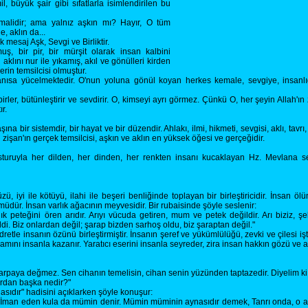
l, büyük şair gibi sıfatlarla isimlendirilen bu
malidir; ama yalnız aşkın mı? Hayır, O tüm
e, aklın da...
mesaj Aşk, Sevgi ve Birliktir.
muş, bir pir, bir mürşit olarak insan kalbini
 aklını nur ile yıkamış, akıl ve gönülleri kirden
in temsilcisi olmuştur.
tanısa yücelmektedir. O'nun yoluna gönül koyan herkes kemale, sevgiye, insanl
irler, bütünleştirir ve sevdirir. O, kimseyi ayrı görmez. Çünkü O, her şeyin Allah'ın
r.
na bir sistemdir, bir hayat ve bir düzendir. Ahlakı, ilmi, hikmeti, sevgisi, aklı, tavrı,
işan'ın gerçek temsilcisi, aşkın ve aklın en yüksek öğesi ve gerçeğidir.
 düsturuyla her dilden, her dinden, her renkten insanı kucaklayan Hz. Mevlana s
, iyi ile kötüyü, ilahi ile beşeri benliğinde toplayan bir birleştiricidir. İnsan
dür. İnsan varlık ağacının meyvesidir. Bir rubaisinde şöyle seslenir:
ık peteğini ören arıdır. Arıyı vücuda getiren, mum ve petek değildir. Arı biziz, ş
i. Biz onlardan değil; şarap bizden sarhoş oldu, biz şaraptan değil."
retle insanın özünü birleştirmiştir. İnsanın şeref ve yükümlülüğü, zevki ve çilesi iş
nlamını insanla kazanır. Yaratıcı eserini insanla seyreder, zira insan hakkın gözü ve a
 arpaya değmez. Sen cihanın temelisin, cihan senin yüzünden taptazedir. Diyelim k
gârdan başka nedir?"
dır" hadisini açıklarken şöyle konuşur:
r. İman eden kula da mümin denir. Mümin müminin aynasıdır demek, Tanrı onda, o ayn