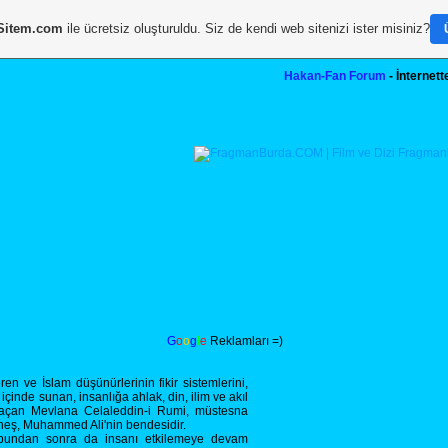
Sitem.com
ile ücretsiz oluşturuldu. Siz de kendi web sitenizi ister misiniz?
Hakan-Fan Forum
- İnternet
G
o
o
g
l
e
Reklamları =)
n ve İslam düşünürlerinin fikir sistemlerini,
 içinde sunan, insanlığa ahlak, din, ilim ve akıl
açan Mevlana Celaleddin-i Rumi, müstesna
 güneş, Muhammed Ali'nin bendesidir.
 bundan sonra da insanı etkilemeye devam