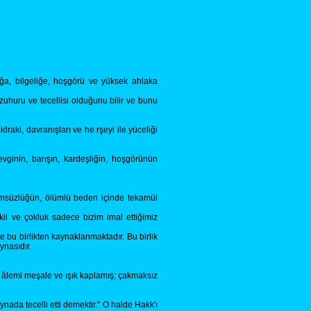
ığa, bilgeliğe, hoşgörü ve yüksek ahlaka
 zuhuru ve tecellisi olduğunu bilir ve bunu
 idraki, davranışları ve he rşeyi ile yüceliği
evginin, barışın, kardeşliğin, hoşgörünün
 ölümsüzlüğün, ölümlü beden içinde tekamül
ekil ve çokluk sadece bizim imal ettiğimiz
te bu birlikten kaynaklanmaktadır. Bu birlik
ynasıdır.
i âlemi meşale ve ışık kaplamış; çakmaksız
ada tecelli etti demektir." O halde Hakk'ı