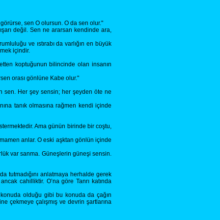
örürse, sen O olursun. O da sen olur."
dışarı değil. Sen ne ararsan kendinde ara,
orumluluğu ve ıstırabı da varlığın en büyük
mek içindir.
etten koptuğunun bilincinde olan insanın
ersen orası gönlüne Kabe olur."
rsin sen. Her şey sensin; her şeyden öte ne
anına tanık olmasına rağmen kendi içinde
stermektedir. Ama günün birinde bir coştu,
 tamamen anlar. O eski aşktan gönlün içinde
ürlük var sanma. Güneşlerin güneşi sensin.
ında tutmadığını anlatmaya herhalde gerek
ncak cahilliktir. O’na göre Tanrı katında
er konuda olduğu gibi bu konuda da çağın
çine çekmeye çalışmış ve devrin şartlarına