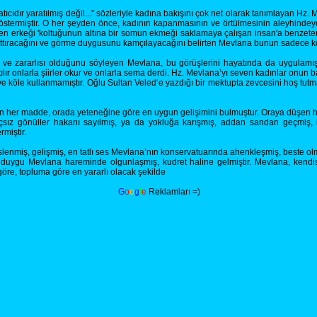
ratıcıdır yaratılmış değil...” sözleriyle kadına bakışını çok net olarak tanımlayan H
göstermiştir. O her şeyden önce, kadının kapanmasının ve örtülmesinin aleyhindeydi.
en erkeği 'koltuğunun altına bir somun ekmeği saklamaya çalışan insan'a benzete
ttıracağını ve görme duygusunu kamçılayacağını belirten Mevlana bunun sadece kötül
i ve zararlısı olduğunu söyleyen Mevlana, bu görüşlerini hayatında da uygulamıştı
tılır onlarla şiirler okur ve onlarla sema derdi. Hz. Mevlana’yı seven kadınlar onun b
e köle kullanmamıştır. Oğlu Sultan Veled‘e yazdığı bir mektupta zevcesini hoş tut
lan her madde, orada yeteneğine göre en uygun gelişimini bulmuştur. Oraya düşen her
çsız gönüller hakanı sayılmış, ya da yokluğa karışmış, addan sandan geçmiş, in
rmiştir.
lenmiş, gelişmiş, en tatlı ses Mevlana’nın konservatuarında ahenkleşmiş, beste ol
duygu Mevlana hareminde olgunlaşmış, kudret haline gelmiştir. Mevlana, kendis
re, topluma göre en yararlı olacak şekilde
G
o
o
g
l
e
Reklamları =)