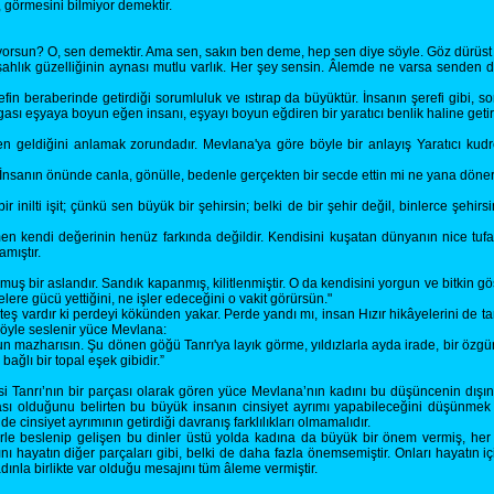
görmesini bilmiyor demektir.
rsun? O, sen demektir. Ama sen, sakın ben deme, hep sen diye söyle. Göz dürüst g
 şahlık güzelliğinin aynası mutlu varlık. Her şey sensin. Âlemde ne varsa senden 
fin beraberinde getirdiği sorumluluk ve ıstırap da büyüktür. İnsanın şerefi gibi, s
gası eşyaya boyun eğen insanı, eşyayı boyun eğdiren bir yaratıcı benlik haline getir
 geldiğini anlamak zorundadır. Mevlana'ya göre böyle bir anlayış Yaratıcı kudr
tir. İnsanın önünde canla, gönülle, bedenle gerçekten bir secde ettin mi ne yana dön
ir inilti işit; çünkü sen büyük bir şehirsin; belki de bir şehir değil, binlerce şehi
n kendi değerinin henüz farkında değildir. Kendisini kuşatan dünyanın nice tuf
mıştır.
 bir aslandır. Sandık kapanmış, kilitlenmiştir. O da kendisini yorgun ve bitkin gö
elere gücü yettiğini, ne işler edeceğini o vakit görürsün."
 ateş vardır ki perdeyi kökünden yakar. Perde yandı mı, insan Hızır hikâyelerini de
şöyle seslenir yüce Mevlana:
n mazharısın. Şu dönen göğü Tanrı'ya layık görme, yıldızlarla ayda irade, bir özg
ğlı bir topal eşek gibidir.”
kesi Tanrı’nın bir parçası olarak gören yüce Mevlana’nın kadını bu düşüncenin dış
çası olduğunu belirten bu büyük insanın cinsiyet ayrımı yapabileceğini düşünmek a
e cinsiyet ayrımının getirdiği davranış farklılıkları olmamalıdır.
irle beslenip gelişen bu dinler üstü yolda kadına da büyük bir önem vermiş, h
 hayatın diğer parçaları gibi, belki de daha fazla önemsemiştir. Onları hayatın i
ınla birlikte var olduğu mesajını tüm âleme vermiştir.