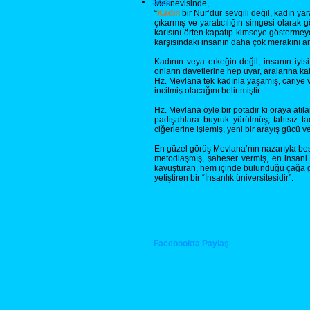
SSS
Mesnevisinde,
“
Kadın
bir Nur’dur sevgili değil, kadın ya
çıkarmış ve yaratıcılığın simgesi olarak 
karısını örten kapatıp kimseye göstermey
karşısındaki insanın daha çok merakını ar
Kadının veya erkeğin değil, insanın iyis
onların davetlerine hep uyar, aralarına ka
Hz. Mevlana tek kadınla yaşamış, cariye v
incitmiş olacağını belirtmiştir.
Hz. Mevlana öyle bir potadır ki oraya atı
padişahlara buyruk yürütmüş, tahtsız ta
ciğerlerine işlemiş, yeni bir arayış gücü ve
En güzel görüş Mevlana’nın nazarıyla bes
metodlaşmış, şaheser vermiş, en insani 
kavuşturan, hem içinde bulunduğu çağa gö
yetiştiren bir “İnsanlık üniversitesidir”.
Facebookta Paylaş