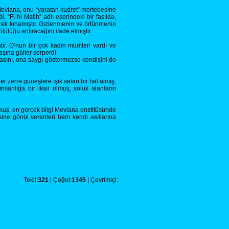
z. Mevlana, onu “yaratan kudret” mertebesine
 “Fi-hi Mafih” adlı eserindeki bir fasılda,
rek kınamıştır. Gizlenmenin ve örtünmenin
üğü arttıracağını ifade etmiştir.
r. O’nun bir çok kadın müritleri vardı ve
aşına güller serperdi.
masını, ona saygı göstermezse kendisini de
 zerre güneşlere ışık salan bir hal almış,
sanlığa bir iksir olmuş, soluk alanların
muş, en gerçek bilgi Mevlana enstitüsünde
ine gönül verenleri hem kendi asıllarına
Tekil:
321
| Çoğul:
1345
| Çevrimiçi: