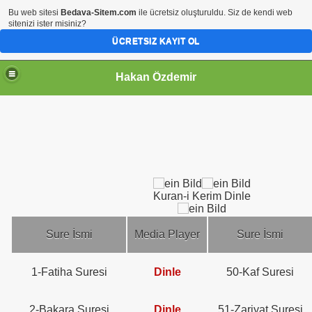
Bu web sitesi
Bedava-Sitem.com
ile ücretsiz oluşturuldu. Siz de kendi web
sitenizi ister misiniz?
ÜCRETSIZ KAYIT OL
Hakan Özdemir
Kuran-i Kerim Dinle
Sure İsmi
Media Player
Sure İsmi
1-Fatiha Suresi
Dinle
50-Kaf Suresi
2-Bakara Suresi
Dinle
51-Zariyat Suresi