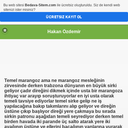
Bu web sitesi
Bedava-Sitem.com
ile ücretsiz oluşturuldu. Siz de kendi web
sitenizi ister misiniz?
ÜCRETSIZ KAYIT OL
Hakan Özdemir
Temel marangoz ama ne marangoz mesleğinin
zirvesinde derken trabzona dünyanın en büyük sirki
geliyor çadır direğini dikmek içinde usta bir marangoza
ihtiyaç var arayıp soruşturuyorlar en iyi usta olarak
temeli tavsiye ediyorlar temel sirke gelip ne iş
yapılacağına bakıp takımlarını alıp geliyor ve direğin
üstüne çıkıp başlıyor direği yere çakmaya bu sırada
sirkin patronu aşağıdan temeli seyrediyor derken temel
birden havada iki parande üç salto atarak yere iki
ayağının üstüne ve ellerini bacağının yanlarına vurarak