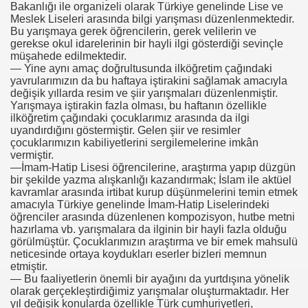
Bakanlığı ile organizeli olarak Türkiye genelinde Lise ve
Meslek Liseleri arasında bilgi yarışması düzenlenmektedir.
Bu yarışmaya gerek öğrencilerin, gerek velilerin ve
gerekse okul idarelerinin bir hayli ilgi gösterdiği sevinçle
müşahede edilmektedir.
— Yine aynı amaç doğrultusunda ilköğretim çağındaki
yavrularımızın da bu haftaya iştirakini sağlamak amacıyla
değişik yıllarda resim ve şiir yarışmaları düzenlenmiştir.
Yarışmaya iştirakin fazla olması, bu haftanın özellikle
ilköğretim çağındaki çocuklarımız arasında da ilgi
uyandırdığını göstermiştir. Gelen şiir ve resimler
çocuklarımızın kabiliyetlerini sergilemelerine imkân
vermiştir.
—İmam-Hatip Lisesi öğrencilerine, araştırma yapıp düzgün
bir şekilde yazma alışkanlığı kazandırmak; İslam ile aktüel
kavramlar arasında irtibat kurup düşünmelerini temin etmek
amacıyla Türkiye genelinde İmam-Hatip Liselerindeki
öğrenciler arasında düzenlenen kompozisyon, hutbe metni
hazırlama vb. yarışmalara da ilginin bir hayli fazla olduğu
görülmüştür. Çocuklarımızın araştırma ve bir emek mahsulü
neticesinde ortaya koydukları eserler bizleri memnun
etmiştir.
— Bu faaliyetlerin önemli bir ayağını da yurtdışına yönelik
olarak gerçekleştirdiğimiz yarışmalar oluşturmaktadır. Her
yıl değişik konularda özellikle Türk cumhuriyetleri,