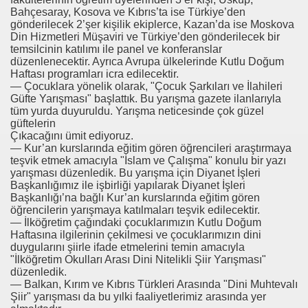
Bahçesaray, Kosova ve Kıbrıs’ta ise Türkiye’den
gönderilecek 2’şer kişilik ekiplerce, Kazan’da ise Moskova
Din Hizmetleri Müşaviri ve Türkiye’den gönderilecek bir
temsilcinin katılımı ile panel ve konferanslar
düzenlenecektir. Ayrıca Avrupa ülkelerinde Kutlu Doğum
Haftası programları icra edilecektir.
— Çocuklara yönelik olarak, "Çocuk Şarkıları ve İlahileri
Güfte Yarışması" başlattık. Bu yarışma gazete ilanlarıyla
tüm yurda duyuruldu. Yarışma neticesinde çok güzel
güftelerin
Çıkacağını ümit ediyoruz.
— Kur’an kurslarında eğitim gören öğrencileri araştırmaya
teşvik etmek amacıyla "İslam ve Çalışma" konulu bir yazı
yarışması düzenledik. Bu yarışma için Diyanet İşleri
Başkanlığımız ile işbirliği yapılarak Diyanet İşleri
Başkanlığı’na bağlı Kur’an kurslarında eğitim gören
öğrencilerin yarışmaya katılmaları teşvik edilecektir.
— İlköğretim çağındaki çocuklarımızın Kutlu Doğum
Haftasına ilgilerinin çekilmesi ve çocuklarımızın dini
duygularını şiirle ifade etmelerini temin amacıyla
"İlköğretim Okulları Arası Dini Nitelikli Şiir Yarışması"
düzenledik.
— Balkan, Kırım ve Kıbrıs Türkleri Arasında "Dini Muhtevalı
Şiir" yarışması da bu yılki faaliyetlerimiz arasında yer