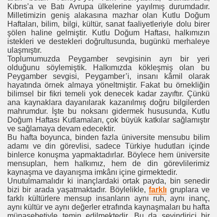
Kıbrıs’a ve Batı Avrupa ülkelerine yayılmış durumdadır.
Milletimizin geniş alakasına mazhar olan Kutlu Doğum
Haftaları, bilim, bilgi, kültür, sanat faaliyetleriyle dolu birer
şölen haline gelmiştir. Kutlu Doğum Haftası, halkımızın
istekleri ve destekleri doğrultusunda, bugünkü merhaleye
ulaşmıştır.
Toplumumuzda Peygamber sevgisinin ayrı bir yeri
olduğunu söylemiştik. Halkımızda kökleşmiş olan bu
Peygamber sevgisi, Peygamber’i, insanı kâmil olarak
hayatında örnek almaya yöneltmiştir. Fakat bu örnekliğin
bilimsel bir fikri temeli yok denecek kadar zayıftır. Çünkü
ana kaynaklara dayanılarak kazanılmış doğru bilgilerden
mahrumdur. İşte bu noksanı gidermek hususunda, Kutlu
Doğum Haftası Kutlamaları, çok büyük katkılar sağlamıştır
ve sağlamaya devam edecektir.
Bu hafta boyunca, binden fazla üniversite mensubu bilim
adamı ve din görevlisi, sadece Türkiye hudutları içinde
binlerce konuşma yapmaktadırlar. Böylece hem üniversite
mensupları, hem halkımız, hem de din görevlilerimiz
kaynaşma ve dayanışma imkânı içine girmektedir.
Unutulmamalıdır ki inançlardaki ortak payda, bin senedir
bizi bir arada yaşatmaktadır. Böylelikle,
farklı
gruplara ve
farklı kültürlere mensup insanların aynı ruh, aynı inanç,
aynı kültür ve aynı değerler etrafında kaynaşmaları bu hafta
münasebetiyle temin edilmektedir. Bu da sevindirici bir