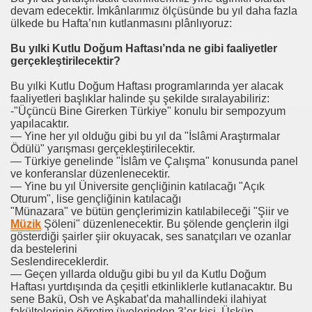
devam edecektir. İmkânlarımız ölçüsünde bu yıl daha fazla
ülkede bu Hafta’nın kutlanmasını plânlıyoruz:
Bu yılki Kutlu Doğum Haftası’nda ne gibi faaliyetler
gerçekleştirilecektir?
Bu yılki Kutlu Doğum Haftası programlarında yer alacak
faaliyetleri başlıklar halinde şu şekilde sıralayabiliriz:
-"Üçüncü Bine Girerken Türkiye" konulu bir sempozyum
yapılacaktır.
— Yine her yıl olduğu gibi bu yıl da "İslâmi Araştırmalar
Ödülü" yarışması gerçekleştirilecektir.
— Türkiye genelinde "İslâm ve Çalışma" konusunda panel
ve konferanslar düzenlenecektir.
— Yine bu yıl Üniversite gençliğinin katılacağı "Açık
Oturum", lise gençliğinin katılacağı
"Münazara" ve bütün gençlerimizin katılabileceği "Şiir ve
Müzik
Şöleni" düzenlenecektir. Bu şölende gençlerin ilgi
gösterdiği şairler şiir okuyacak, ses sanatçıları ve ozanlar
da bestelerini
Seslendireceklerdir.
— Geçen yıllarda olduğu gibi bu yıl da Kutlu Doğum
Haftası yurtdışında da çeşitli etkinliklerle kutlanacaktır. Bu
sene Bakü, Osh ve Aşkabat’da mahallindeki ilahiyat
fakültelerinin öğretim üyelerinden 3’er kişi, Üsküp,