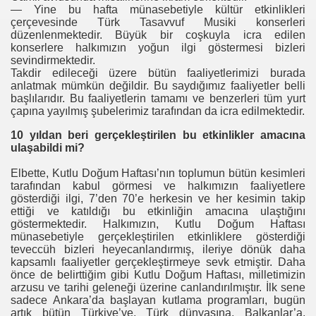
— Yine bu hafta münasebetiyle kültür etkinlikleri
çerçevesinde Türk Tasavvuf Musiki konserleri
düzenlenmektedir. Büyük bir coşkuyla icra edilen
konserlere halkımızın yoğun ilgi göstermesi bizleri
sevindirmektedir.
Takdir edileceği üzere bütün faaliyetlerimizi burada
anlatmak mümkün değildir. Bu saydığımız faaliyetler belli
başlılarıdır. Bu faaliyetlerin tamamı ve benzerleri tüm yurt
çapına yayılmış şubelerimiz tarafından da icra edilmektedir.
10 yıldan beri gerçekleştirilen bu etkinlikler amacına
ulaşabildi mi?
Elbette, Kutlu Doğum Haftası’nın toplumun bütün kesimleri
tarafından kabul görmesi ve halkımızın faaliyetlere
gösterdiği ilgi, 7’den 70’e herkesin ve her kesimin takip
ettiği ve katıldığı bu etkinliğin amacına ulaştığını
göstermektedir. Halkımızın, Kutlu Doğum Haftası
münasebetiyle gerçekleştirilen etkinliklere gösterdiği
teveccüh bizleri heyecanlandırmış, ileriye dönük daha
kapsamlı faaliyetler gerçekleştirmeye sevk etmiştir. Daha
önce de belirttiğim gibi Kutlu Doğum Haftası, milletimizin
arzusu ve tarihi geleneği üzerine canlandırılmıştır. İlk sene
sadece Ankara’da başlayan kutlama programları, bugün
artık bütün Türkiye’ye, Türk dünyasına, Balkanlar’a,