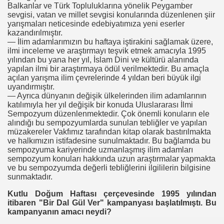
Balkanlar ve Türk Topluluklarına yönelik Peygamber
sevgisi, vatan ve millet sevgisi konularında düzenlenen şiir
yarışmaları neticesinde edebiyatımıza yeni eserler
kazandırılmıştır.
— İlim adamlarımızın bu haftaya iştirakini sağlamak üzere,
ilmi inceleme ve araştırmayı teşvik etmek amacıyla 1995
yılından bu yana her yıl, İslam Dini ve kültürü alanında
yapılan ilmi bir araştırmaya ödül verilmektedir. Bu amaçla
açılan yarışma ilim çevrelerinde 4 yıldan beri büyük ilgi
uyandırmıştır.
— Ayrıca dünyanın değişik ülkelerinden ilim adamlarının
katılımıyla her yıl değişik bir konuda Uluslararası İlmi
Sempozyum düzenlenmektedir. Çok önemli konuların ele
alındığı bu sempozyumlarda sunulan tebliğler ve yapılan
müzakereler Vakfımız tarafından kitap olarak bastırılmakta
ve halkımızın istifadesine sunulmaktadır. Bu bağlamda bu
sempozyuma kariyerinde uzmanlaşmış ilim adamları
sempozyum konuları hakkında uzun araştırmalar yapmakta
ve bu sempozyumda değerli tebliğlerini ilgililerin bilgisine
sunmaktadır.
Kutlu Doğum Haftası çerçevesinde 1995 yılından
itibaren "Bir Dal Gül Ver" kampanyası başlatılmıştı. Bu
kampanyanın amacı neydi?