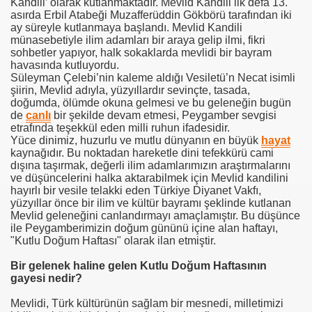
Kandili’ olarak kutlanmaktadır. Mevlid Kandili ilk defa 13.
asırda Erbil Atabeği Muzafferüddin Gökbörü tarafından iki
ay süreyle kutlanmaya başlandı. Mevlid Kandili
münasebetiyle ilim adamları bir araya gelip ilmi, fikri
sohbetler yapıyor, halk sokaklarda mevlidi bir bayram
havasında kutluyordu.
Süleyman Çelebi’nin kaleme aldığı Vesiletü’n Necat isimli
şiirin, Mevlid adıyla, yüzyıllardır sevinçte, tasada,
doğumda, ölümde okuna gelmesi ve bu geleneğin bugün
de
canlı
bir şekilde devam etmesi, Peygamber sevgisi
etrafında teşekkül eden milli ruhun ifadesidir.
Yüce dinimiz, huzurlu ve mutlu dünyanın en büyük
hayat
kaynağıdır. Bu noktadan hareketle dini tefekkürü cami
dışına taşırmak, değerli ilim adamlarımızın araştırmalarını
ve düşüncelerini halka aktarabilmek için Mevlid kandilini
hayırlı bir vesile telakki eden Türkiye Diyanet Vakfı,
yüzyıllar önce bir ilim ve kültür bayramı şeklinde kutlanan
Mevlid geleneğini canlandırmayı amaçlamıştır. Bu düşünce
ile Peygamberimizin doğum gününü içine alan haftayı,
"Kutlu Doğum Haftası" olarak ilan etmiştir.
Bir gelenek haline gelen Kutlu Doğum Haftasının
gayesi nedir?
Mevlidi, Türk kültürünün sağlam bir mesnedi, milletimizi