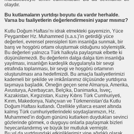
olaydır.
Bu kutlamaların yurtdışı boyutu da vardır herhalde.
Varsa bu faaliyetlerin değerlendirmesini yapar mısınız?
Kutlu Doğum Haftası’nı idrak etmekteki gayemizin, Yüce
Peygamber Hz. Muhammed (s.a.s.)’in getirdiği yüce
değerleri, evrensel prensipleri tüm insanlığa sunmak, bir
barış ve hoşgörü ortamı oluşturmak olduğunu söylemiştik.
Bu değerleri yalnızca Türk halkıyla paylaşmak elbette ki
düşünülemezdi. Bu değerlerin dalga dalga tüm insanlığa
yayılması, insanlığın kardeşlik duygularıyla bir sevgi
etrafında toplanması, bir sevgi ve hoşgörü ortamının
oluşturulması ana hedefimizdi. Bu amaçla faaliyetlerimizi
kademeli bir şekilde ve imkânlarımız ölçüsünde yurtdışına
taşımaya başladık. Örneğin geçen sene Almanya, Amerika,
Avusturya, Azerbaycan, Belçika, Danimarka, İsveç,
Kazakistan, Kırgızistan, Kuzey Kıbrıs Türk Cumhuriyeti,
Kırım, Makedonya, Nahçıvan ve Türkmenistan’da Kutlu
Doğum Haftası kutlandı. Özellikle yıllarca esaret altında
kalmış Türk cumhuriyetlerindeki soydaşlarımızın, Hz.
Muhammed’in doğum gününü kutlarken duydukları sevinci
gözlerinde görmek, o duyguyu onlarla paylaşmak bizleri
heyecanlandırmış ve büyük bir mutluluk vermiştir.
Bu yıl da yurtdışındaki etkinliklerimiz yine ağırlıklı olarak