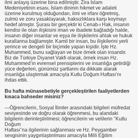
ilmi anlayış üzerine bina edilmiştir. Zira İslam
Medeniyetinin esası, İslam dininin hikmet ve adaleti
üzerine kurulmuş olduğundan, ilmi ve irfanı öğretmiş,
zulmü ve zoru yasaklayarak, haksızlıklara karşı koymayı
hedef almıştır. Şurası bir gerçektir ki Cenab-ı Hak, insanın
kendisi ile olan ilişkisini iman ve ibadete bağladığı halde,
insanın diğer insanlar ve eşya ile ilişkilerini ahlak ve hukuk
kurallarına bağlamıştır. Kamil bir insan, bu ilişkilerini yerli
yerince ve dengeli bir biçimde yapan kişidir. İşte Hz.
Muhammed, bunu sağlayan ve bize örnek olan insandır.
Biz de Türkiye Diyanet Vakfı olarak, örnek insan Hz.
Muhammed’in evrensel prensiplerini ve insanlığa getirdiği
yüce değerleri, günümüz şartlarını da dikkate alarak
insanlığa ulaştırmak amacıyla Kutlu Doğum Haftası’nı
ihdas ettik.
Bu hafta münasebetiyle gerçekleştirilen faaliyetlerden
kısaca bahseder misiniz?
—Öğrencilerin, Sosyal İlimler arasındaki bilgileri müfredat
seviyesinde ve doğru olarak öğrenmesi, bu alandaki
bilgilerin derinleştirilmesi; öğrencilerin ve velilerin "Kutlu
Doğum
Haftası"na ilgilerinin sağlanması ve Hz. Peygamber
sevgisinin yaygınlaştırılması amacıyla Milli Eğitim