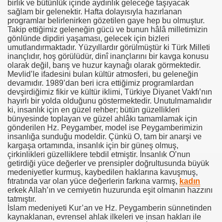
birlik ve bütünlük içinde aydınlık geleceğe taşıyacak
sağlam bir gelenektir. Hafta dolayısıyla hazırlanan
programlar belirlenirken gözetilen gaye hep bu olmuştur.
Takip ettiğimiz geleneğin gücü ve bunun hâlâ milletimizin
gönlünde dipdiri yaşaması, gelecek için bizleri
umutlandırmaktadır. Yüzyıllardır görülmüştür ki Türk Milleti
inançlıdır, hoş görülüdür, dinî inançlarını bir kavga konusu
olarak değil, barış ve huzur kaynağı olarak görmektedir.
Mevlid’le ifadesini bulan kültür atmosferi, bu geleneğin
devamıdır. 1989’dan beri icra ettiğimiz programlardan
devşirdiğimiz fikir ve kültür iklimi, Türkiye Diyanet Vakfı’nın
hayırlı bir yolda olduğunu göstermektedir. Unutulmamalıdır
ki, insanlık için en güzel rehber; bütün güzellikleri
bünyesinde toplayan ve güzel ahlâkı tamamlamak için
gönderilen Hz. Peygamber, model ise Peygamberimizin
insanlığa sunduğu modeldir. Çünkü O, tam bir anarşi ve
kargaşa ortamında, insanlık için bir güneş olmuş,
çirkinlikleri güzelliklere tebdil etmiştir. İnsanlık O’nun
getirdiği yüce değerler ve prensipler doğrultusunda büyük
medeniyetler kurmuş, kaybedilen haklarına kavuşmuş,
fıtratında var olan yüce değerlerin farkına varmış,
kadın
erkek Allah’ın ve cemiyetin huzurunda eşit olmanın hazzını
tatmıştır.
İslam medeniyeti Kur’an ve Hz. Peygamberin sünnetinden
kaynaklanan, evrensel ahlak ilkeleri ve insan hakları ile