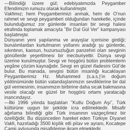
—Bilindiği üzere gül; edebiyatımızda Peygamber
Efendimizin rumuzu olarak kullanılmıştır.
Vakfımız; hem Peygamberimizi anmak, hem de O’nun
rahmet ve sevgi peygamberi olduğundan hareketle, içinde
bulunduğumuz zor günlerde insanları bir sevgi halesi
etrafında toplamak amacıyla "Bir Dal Gül Ver" kampanyası
başlatmıştır.
Dünyanın yeni yapılanma ve arayışlar içerisine girdiği;
bunalımlardan kurtulmanın yollarını aradığı şu günlerde,
sıkıntının, kaosun, huzursuzluğun panzehiri olan sevginin
gönüllerde yeşertilmesi bir mecburiyettir. Dünya sevgi
üzerine kurulmuştur. Sevgi ve hoşgörü bütün problemlerin
yegâne çözüm kaynağıdır. Sevgi en güzel ifadesini Gül’de
bulur. Bu manada, sevgisi bütün insanlığı kucaklayan
Peygamberimiz Hz. Muhammed (s.a.s.)’in doğum
yıldönümünde bütün vatandaşlarımızın sevdiklerine bir dal
gül vermesinin, insanımızın birbirine daha sıcak bakmasına
vesile olacağı ve güzel bir hoşgörü ortamı yaratacağı
inancındayız.
—İlki 1996 yılında başlatılan "Kutlu Doğum Aşı", Türk
kültürüne uygun bir şekilde icra edilmektedir. Misafir
ağırlama bilindiği gibi Türk insanının vazgeçilmez bir
özelliğidir. Bu düşünceden hareket eden Türkiye Diyanet
Vakfı, hazırladığı 3500 kişilik etli pilav ve ayranı, Kocatepe
Camii avlusunda misafirlerine ikram etmektedir.