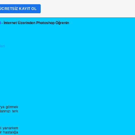
ÜCRETSIZ KAYIT OL
i
- İnternet Üzerinden Photoshop Öğrenin
arya görmek
rınızı terk
li yanarken
r hastalığa