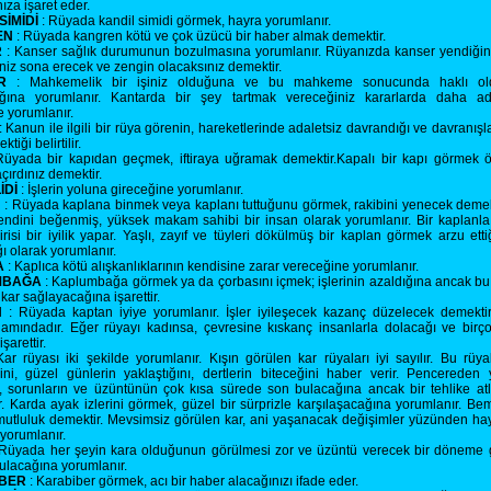
nıza işaret eder.
SİMİDİ
: Rüyada kandil simidi görmek, hayra yorumlanır.
EN
: Rüyada kangren kötü ve çok üzücü bir haber almak demektir.
R
: Kanser sağlık durumunun bozulmasına yorumlanır. Rüyanızda kanser yendiğin
niz sona erecek ve zengin olacaksınız demektir.
R
: Mahkemelik bir işiniz olduğuna ve bu mahkeme sonucunda haklı ol
ağına yorumlanır. Kantarda bir şey tartmak vereceğiniz kararlarda daha ad
e yorumlanır.
: Kanun ile ilgili bir rüya görenin, hareketlerinde adaletsiz davrandığı ve davranışl
tiği belirtilir.
üyada bir kapıdan geçmek, iftiraya uğramak demektir.Kapalı bir kapı görmek 
kaçırdınız demektir.
İDİ
: İşlerin yoluna gireceğine yorumlanır.
N
: Rüyada kaplana binmek veya kaplanı tuttuğunu görmek, rakibini yenecek demek
kendini beğenmiş, yüksek makam sahibi bir insan olarak yorumlanır. Bir kaplanla
risi bir iyilik yapar. Yaşlı, zayıf ve tüyleri dökülmüş bir kaplan görmek arzu etti
 olarak yorumlanır.
A
: Kaplıca kötü alışkanlıklarının kendisine zarar vereceğine yorumlanır.
MBAĞA
: Kaplumbağa görmek ya da çorbasını içmek; işlerinin azaldığına ancak b
 kar sağlayacağına işarettir.
N
: Rüyada kaptan iyiye yorumlanır. İşler iyileşecek kazanç düzelecek demektir
lamındadır. Eğer rüyayı kadınsa, çevresine kıskanç insanlarla dolacağı ve bir
şarettir.
ar rüyası iki şekilde yorumlanır. Kışın görülen kar rüyaları iyi sayılır. Bu rüya
ini, güzel günlerin yaklaştığını, dertlerin biteceğini haber verir. Pencereden
, sorunların ve üzüntünün çok kısa sürede son bulacağına ancak bir tehlike atl
r. Karda ayak izlerini görmek, güzel bir sürprizle karşılaşacağına yorumlanır. Be
utluluk demektir. Mevsimsiz görülen kar, ani yaşanacak değişimler yüzünden haya
yorumlanır.
Rüyada her şeyin kara olduğunun görülmesi zor ve üzüntü verecek bir döneme gi
zulacağına yorumlanır.
BER
: Karabiber görmek, acı bir haber alacağınızı ifade eder.