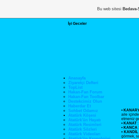
Bu web sitesi
Bedava-
İyi Geceler
Anasayfa
Ziyaretçi Defteri
TopList
Hakan-Fan Forum
Hakan-Fan Toolbar
Destekcimiz Olun
Haberdar Et
•
KANAR
Sohbet Odamız
aile içind
Atatürk Köşesi
etmeniz ge
Atatürk'ün Hayatı
•
KANAT
:
Atatürk Resimleri
•
KANCA
:
Atatürk Sözleri
•
KANDİL
Atatürk Videoları
görmek, sa
Atatürk'ün Kronolojisi