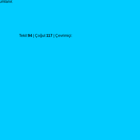
rumlanır.
Tekil:
94
| Çoğul:
117
| Çevrimiçi: