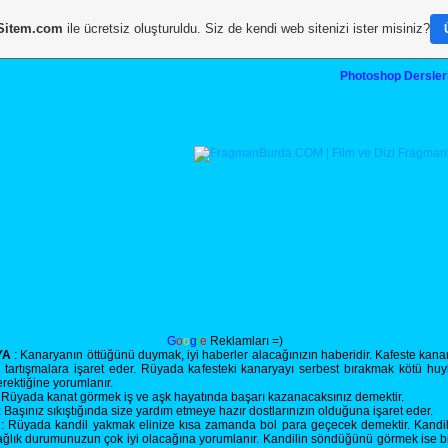
Sitem.com
ile ücretsiz oluşturuldu. Siz de kendi web sitenizi ister misiniz?
Photoshop Dersler
G
o
o
g
l
e
Reklamları =)
YA
: Kanaryanın öttüğünü duymak, iyi haberler alacağınızın haberidir. Kafeste kan
e tartışmalara işaret eder. Rüyada kafesteki kanaryayı serbest bırakmak kötü huyla
rektiğine yorumlanır.
 Rüyada kanat görmek iş ve aşk hayatında başarı kazanacaksınız demektir.
 Başınız sıkıştığında size yardım etmeye hazır dostlarınızın olduğuna işaret eder.
: Rüyada kandil yakmak elinize kısa zamanda bol para geçecek demektir. Kandi
ğlık durumunuzun çok iyi olacağına yorumlanır. Kandilin söndüğünü görmek ise bi