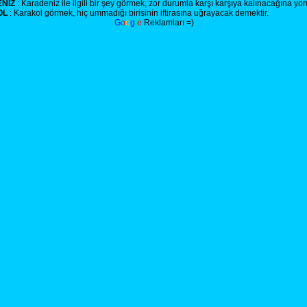
NİZ
: Karadeniz ile ilgili bir şey görmek, zor durumla karşı karşıya kalınacağına yo
OL
: Karakol görmek, hiç ummadığı birisinin iftirasına uğrayacak demektir.
G
o
o
g
l
e
Reklamları =)