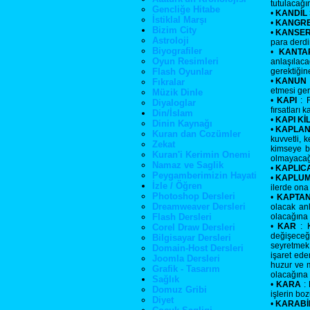
tutulacağı
Gencliğe Hitabe
•
KANDİL 
İstiklal Marşı
•
KANGR
Bizim City
•
KANSE
Astroloji
para derdi
Biyografiler
•
KANTA
Oyun Resimleri
anlaşılac
Flash Oyunlar
gerektiğin
•
KANUN
Fıkralar
etmesi gerek
Müzik Dinle
•
KAPI
: R
Diyaloglar
fırsatları 
Din/İslam
•
KAPI KİL
Dinin Kaynağı
•
KAPLA
Kuran dan Cozümler
kuvvetli, 
Zekat
kimseye bi
Kuran'i Kerimin Onemi
olmayacağı
Namaz ve Saglik
•
KAPLIC
Peygamberimizin Hayati
•
KAPLU
İzle / Öğren
ilerde ona
Photoshop Dersleri
•
KAPTA
Dreamweaver Dersleri
olacak an
Flash Dersleri
olacağına i
•
KAR
: K
Corel Draw Dersleri
değişeceğ
Bilgisayar Dersleri
seyretmek
Domain-Host Dersleri
işaret ede
Joomla Dersleri
huzur ve m
Grafik - Tasarım
olacağına 
Sağlık
•
KARA
: 
Domuz Gribi
işlerin bo
Diyet
•
KARABİ