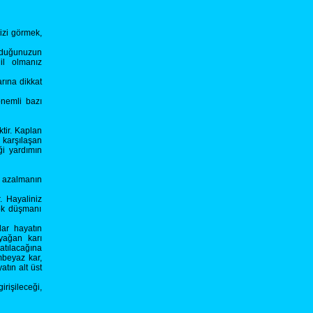
izi görmek,
duğunuzun
il olmanız
arına dikkat
önemli bazı
tir. Kaplan
 karşılaşan
ği yardımın
u azalmanın
. Hayaliniz
çok düşmanı
lar hayatın
 yağan karı
atılacağına
mbeyaz kar,
tın alt üst
rişileceği,