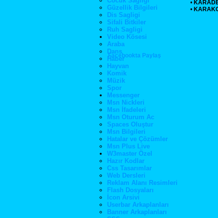
Cocuk Sagligi
•
KARADE
Güzellik Bilgileri
•
KARAK
Dis Sagligi
Sifali Bitkiler
Ruh Sagligi
Video Kösesi
Araba
Dans
Facebookta Paylaş
Haber
Hayvan
Komik
Müzik
Spor
Messenger
Msn Nickleri
Msn İfadeleri
Msn Oturum Ac
Spaces Oluştur
Msn Bilgileri
Hatalar ve Çözümler
Msn Plus Live
W3master Özel
Hazır Kodlar
Css Tasarımlar
Web Dersleri
Reklam Alanı Resimleri
Flash Dosyaları
İcon Arsivi
Userbar Arkaplanları
Banner Arkaplanları