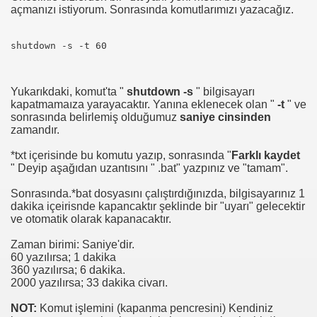
açmanızı istiyorum. Sonrasında komutlarımızı yazacağız.
shutdown
-
s
-
t
60
Yukarıkdaki, komut'ta "
shutdown -s
" bilgisayarı
kapatmamaıza yarayacaktır. Yanına eklenecek olan "
-t
" ve
sonrasında belirlemiş olduğumuz
saniye cinsinden
zamandır.
*txt içerisinde bu komutu yazıp, sonrasında "
Farklı kaydet
" Deyip aşağıdan uzantısını " .bat" yazpınız ve "tamam".
Sonrasında.*bat dosyasını çalıştırdığınızda, bilgisayarınız 1
dakika içeirisnde kapancaktır şeklinde bir "uyarı" gelecektir
ve otomatik olarak kapanacaktır.
Zaman birimi: Saniye'dir.
60 yazılırsa; 1 dakika
360 yazılırsa; 6 dakika.
2000 yazılırsa; 33 dakika civarı.
NOT:
Komut işlemini (kapanma pencresini) Kendiniz