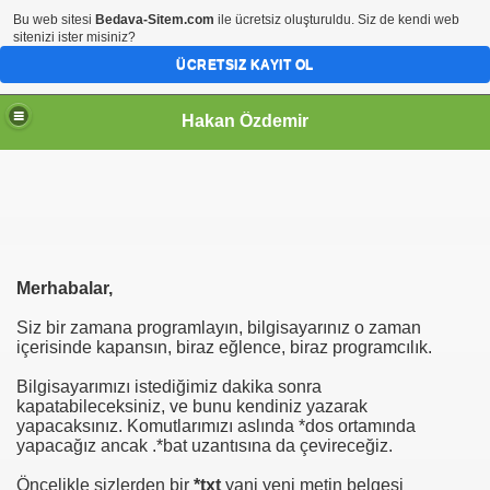
Bu web sitesi
Bedava-Sitem.com
ile ücretsiz oluşturuldu. Siz de kendi web
sitenizi ister misiniz?
ÜCRETSIZ KAYIT OL
Hakan Özdemir
Merhabalar,
Siz bir zamana programlayın, bilgisayarınız o zaman
içerisinde kapansın, biraz eğlence, biraz programcılık.
Bilgisayarımızı istediğimiz dakika sonra
kapatabileceksiniz, ve bunu kendiniz yazarak
yapacaksınız. Komutlarımızı aslında *dos ortamında
yapacağız ancak .*bat uzantısına da çevireceğiz.
Öncelikle sizlerden bir
*txt
yani yeni metin belgesi