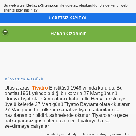
Bu web sitesi
Bedava-Sitem.com
ile ücretsiz oluşturuldu. Siz de kendi web
sitenizi ister misiniz?
ÜCRETSIZ KAYIT OL
Hakan Özdemir
DÜNYA TİYATRO GÜNÜ
Uluslararası
Tiyatro
Enstitüsü 1948 yılında kuruldu. Bu
enstitü 1961 yılında aldığı bir kararla 27 Mart gününü
Dünya Tiyatrolar Günü olarak kabul etti. Her yıl enstitüye
üye ülkelerde 27 Mart günü Tiyatro Bayramı olarak kutlanır.
27 Mart günü her ülkenin sanat ve tiyatro adamlarınca
hazırlanan bir bildiri, sahnelerde okunur. Tiyatrolar o gece
halka parasız gösteriler düzenler. Tiyatroyu halka
sevdirmeye çalışırlar.
Ülkemizde tiyatro ile ilgili ilk ulusal bildiriyi, yaşamını Türk