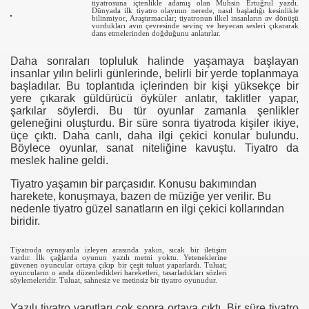
tiyatrosuna içtenlikle adamış olan Muhsin Ertuğrul yazdı.
Dünyada ilk tiyatro olayının nerede, nasıl başladığı kesinlikle
bilinmiyor, Araştırmacılar; tiyatronun ilkel insanların av dönüşü
vurdukları avın çevresinde sevinç ve heyecan sesleri çıkararak
dans etmelerinden doğduğunu anlatırlar.
Daha sonraları topluluk halinde yaşamaya başlayan
insanlar yılın belirli günlerinde, belirli bir yerde toplanmaya
başladılar.
Bu toplantıda içlerinden bir kişi yüksekçe bir
yere çıkarak güldürücü öyküler anlatır, taklitler yapar,
şarkılar söylerdi. Bu tür oyunlar zamanla şenlikler
geleneğini oluşturdu. Bir süre sonra tiyatroda kişiler ikiye,
üçe çıktı. Daha canlı, daha ilgi çekici konular bulundu.
Böylece oyunlar, sanat niteliğine kavuştu. Tiyatro da
meslek haline geldi.
Tiyatro yaşamın bir parçasıdır. Konusu bakımından
harekete, konuşmaya, bazen de müziğe yer verilir. Bu
nedenle tiyatro güzel sanatların en ilgi çekici kollarından
biridir.
Tiyatroda oynayanla izleyen arasında yakın, sıcak bir iletişim
vardır. İlk çağlarda oyunun yazılı metni yoktu. Yeteneklerine
güvenen oyuncular ortaya çıkıp bir çeşit tuluat yaparlardı. Tuluat;
oyuncuların o anda düzenledikleri hareketleri, tasarladıkları sözleri
söylemeleridir. Tuluat, sahnesiz ve metinsiz bir tiyatro oyunudur.
Yazılı tiyatro yapıtları çok sonra ortaya çıktı. Bir süre tiyatro