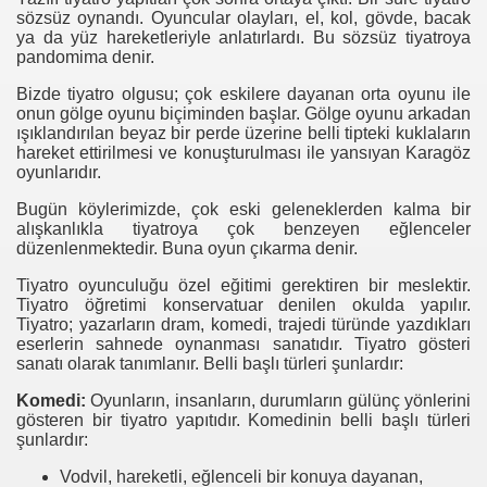
sözsüz oynandı. Oyuncular olayları, el, kol, gövde, bacak
ya da yüz hareketleriyle anlatırlardı. Bu sözsüz tiyatroya
pandomima denir.
Bizde tiyatro olgusu; çok eskilere dayanan orta oyunu ile
onun gölge oyunu biçiminden başlar. Gölge oyunu arkadan
ışıklandırılan beyaz bir perde üzerine belli tipteki kuklaların
hareket ettirilmesi ve konuşturulması ile yansıyan Karagöz
oyunlarıdır.
Bugün köylerimizde, çok eski geleneklerden kalma bir
alışkanlıkla tiyatroya çok benzeyen eğlenceler
düzenlenmektedir. Buna oyun çıkarma denir.
Tiyatro oyunculuğu özel eğitimi gerektiren bir meslektir.
Tiyatro öğretimi konservatuar denilen okulda yapılır.
Tiyatro; yazarların dram, komedi, trajedi türünde yazdıkları
eserlerin sahnede oynanması sanatıdır. Tiyatro gösteri
sanatı olarak tanımlanır. Belli başlı türleri şunlardır:
Komedi:
Oyunların, insanların, durumların gülünç yönlerini
gösteren bir tiyatro yapıtıdır. Komedinin belli başlı türleri
şunlardır:
Vodvil, hareketli, eğlenceli bir konuya dayanan,