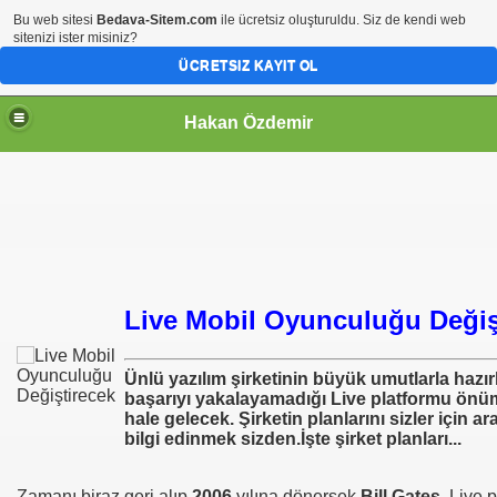
Bu web sitesi
Bedava-Sitem.com
ile ücretsiz oluşturuldu. Siz de kendi web
sitenizi ister misiniz?
ÜCRETSIZ KAYIT OL
Hakan Özdemir
Live Mobil Oyunculuğu Değiş
Ünlü yazılım şirketinin büyük umutlarla hazırl
başarıyı yakalayamadığı Live platformu önümü
hale gelecek. Şirketin planlarını sizler için 
bilgi edinmek sizden.İşte şirket planları...
Zamanı biraz geri alıp
2006
yılına dönersek
Bill Gates,
Live p