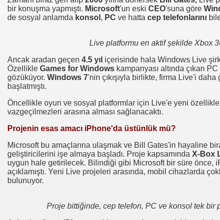
bir konuşma yapmıştı.
Microsoft
'un eski
CEO
'suna göre
Win
de sosyal anlamda
konsol
,
PC
ve hatta
cep telefonlarını
bil
Live platformu en aktif şekilde Xbox 3
Ancak aradan geçen
4.5 yıl
içerisinde hala Windows Live şirke
Özellikle
Games for Windows
kampanyası altında çıkan PC o
gözüküyor.
Windows 7
'nin çıkışıyla birlikte, firma Live'i dah
başlatmıştı.
Öncellikle oyun ve sosyal platformlar için Live'e yeni özellikl
vazgeçilmezleri arasına alması sağlanacaktı.
Projenin esas amacı iPhone'da üstünlük mü?
Microsoft bu amaçlarına ulaşmak ve Bill Gates'in hayaline bi
geliştiricilerini işe almaya başladı. Proje kapsamında
X-Box 
uygun hale getirilecek. Bilindiği gibi Microsoft bir süre önce, 
açıklamıştı. Yeni Live projeleri arasında, mobil cihazlarda çok
bulunuyor.
Proje bittiğinde, cep telefon, PC ve konsol tek bir