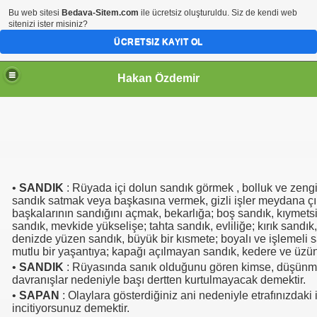
Bu web sitesi
Bedava-Sitem.com
ile ücretsiz oluşturuldu. Siz de kendi web
sitenizi ister misiniz?
ÜCRETSIZ KAYIT OL
Hakan Özdemir
•
SANDIK
: Rüyada içi dolun sandık görmek , bolluk ve zengin
sandık satmak veya başkasına vermek, gizli işler meydana ç
başkalarının sandığını açmak, bekarlığa; boş sandık, kıymetsi
sandık, mevkide yükselişe; tahta sandık, evliliğe; kırık sandık,
denizde yüzen sandık, büyük bir kısmete; boyalı ve işlemeli s
mutlu bir yaşantıya; kapağı açılmayan sandık, kedere ve üzünt
•
SANDIK
: Rüyasında sanık olduğunu gören kimse, düşünm
davranışlar nedeniyle başı dertten kurtulmayacak demektir.
•
SAPAN
: Olaylara gösterdiğiniz ani nedeniyle etrafınızdaki 
incitiyorsunuz demektir.