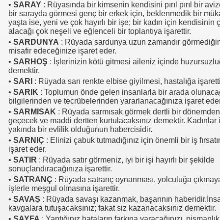
•
SARAY
: Rüyasında bir kimsenin kendisini pırıl pırıl bir avi
bir sarayda görmesi genç bir erkek için, beklenmedik bir mükaf
yaşta ise, yeni ve çok hayırlı bir işe; bir kadın için kendisini
alacağı çok neşeli ve eğlenceli bir toplantıya işarettir.
•
SARDUNYA
: Rüyada sardunya uzun zamandır görmediğini
misafir edeceğinize işaret eder.
•
SARHOŞ
: İşlerinizin kötü gitmesi aileniz içinde huzursuz
demektir.
•
SARI
: Rüyada sarı renkte elbise giyilmesi, hastalığa işarett
•
SARIK
: Toplumun önde gelen insanlarla bir arada olunacağ
bilgilerinden ve tecrübelerinden yararlanacağınıza işaret ede
•
SARMISAK
: Rüyada sarmısak görmek dertli bir dönemden 
geçecek ve maddi dertten kurtulacaksınız demektir. Kadınlar i
yakında bir evlilik olduğunun habercisidir.
•
SARNIÇ
: Elinizi çabuk tutmadığınız için önemli bir iş fırsat
işaret eder.
•
SATIR
: Rüyada satır görmeniz, iyi bir işi hayırlı bir şekilde
sonuçlandıracağınıza işarettir.
•
SATRANÇ
: Rüyada satranç oynanması, yolculuğa çıkmaya
işlerle meşgul olmasına işarettir.
•
SAVAŞ
: Rüyada savaşı kazanmak, başarının haberidir.İnsa
kavgalara tutuşacaksınız; fakat siz kazanacaksınız demektir.
•
SAYFA
: Yaptığınız hataların farkına varacağınızı, pişmanlı