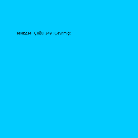
Tekil:
234
| Çoğul:
349
| Çevrimiçi: