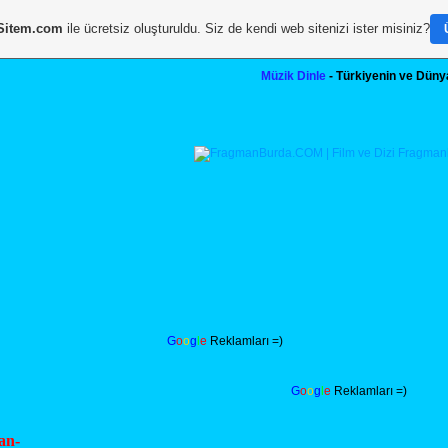
Sitem.com
ile ücretsiz oluşturuldu. Siz de kendi web sitenizi ister misiniz?
Müzik Dinle
- Türkiyenin ve Dünya
G
o
o
g
l
e
Reklamları =)
G
o
o
g
l
e
Reklamları =)