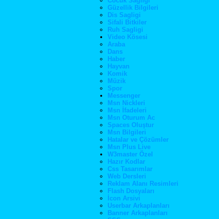
Cocuk Sagligi
Güzellik Bilgileri
Dis Sagligi
Sifali Bitkiler
Ruh Sagligi
Video Kösesi
Araba
Dans
Haber
Hayvan
Komik
Müzik
Spor
Messenger
Msn Nickleri
Msn İfadeleri
Msn Oturum Ac
Spaces Oluştur
Msn Bilgileri
Hatalar ve Çözümler
Msn Plus Live
W3master Özel
Hazır Kodlar
Css Tasarımlar
Web Dersleri
Reklam Alanı Resimleri
Flash Dosyaları
İcon Arsivi
Userbar Arkaplanları
Banner Arkaplanları