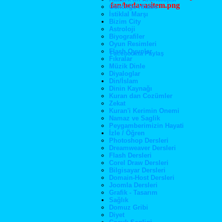
Gencliğe Hitabe
İstiklal Marşı
Bizim City
Astroloji
Biyografiler
Oyun Resimleri
Flash Oyunlar
Facebookta Paylaş
Fıkralar
Müzik Dinle
Diyaloglar
Din/İslam
Dinin Kaynağı
Kuran dan Cozümler
Zekat
Kuran'i Kerimin Onemi
Namaz ve Saglik
Peygamberimizin Hayati
İzle / Öğren
Photoshop Dersleri
Dreamweaver Dersleri
Flash Dersleri
Corel Draw Dersleri
Bilgisayar Dersleri
Domain-Host Dersleri
Joomla Dersleri
Grafik - Tasarım
Sağlık
Domuz Gribi
Diyet