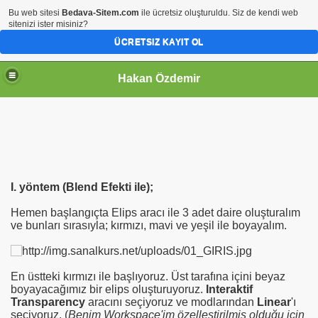
Bu web sitesi
Bedava-Sitem.com
ile ücretsiz oluşturuldu. Siz de kendi web
sitenizi ister misiniz?
ÜCRETSIZ KAYIT OL
Hakan Özdemir
I. yöntem (Blend Efekti ile);
Hemen başlangıçta Elips aracı ile 3 adet daire oluşturalım
ve bunları sırasıyla; kırmızı, mavi ve yeşil ile boyayalım.
En üstteki kırmızı ile başlıyoruz. Üst tarafına içini beyaz
boyayacağımız bir elips oluşturuyoruz.
Interaktif
Transparency
aracını seçiyoruz ve modlarından
Linear
'ı
seçiyoruz. (
Benim Workspace'im özelleştirilmiş olduğu için