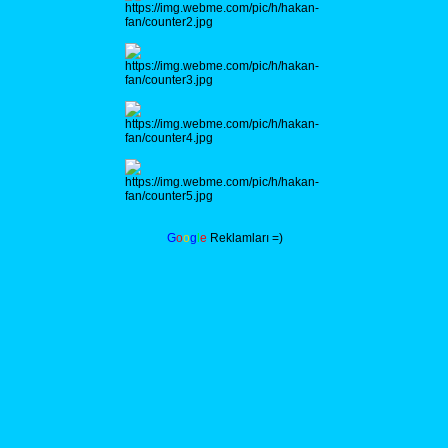
G
o
o
g
l
e
Reklamları =)