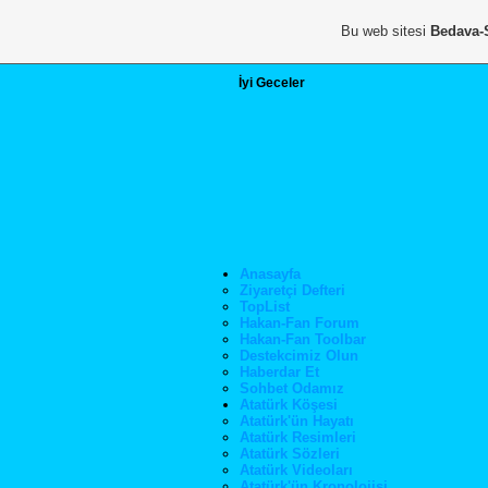
Bu web sitesi
Bedava-
İyi Geceler
Anasayfa
Ziyaretçi Defteri
TopList
Hakan-Fan Forum
Hakan-Fan Toolbar
Destekcimiz Olun
Haberdar Et
Sohbet Odamız
Atatürk Köşesi
Atatürk'ün Hayatı
Atatürk Resimleri
Atatürk Sözleri
Atatürk Videoları
Atatürk'ün Kronolojisi