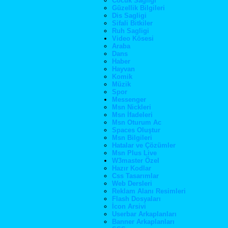
Cocuk Sagligi
Güzellik Bilgileri
Dis Sagligi
Sifali Bitkiler
Ruh Sagligi
Video Kösesi
Araba
Dans
Haber
Hayvan
Komik
Müzik
Spor
Messenger
Msn Nickleri
Msn İfadeleri
Msn Oturum Ac
Spaces Oluştur
Msn Bilgileri
Hatalar ve Çözümler
Msn Plus Live
W3master Özel
Hazır Kodlar
Css Tasarımlar
Web Dersleri
Reklam Alanı Resimleri
Flash Dosyaları
İcon Arsivi
Userbar Arkaplanları
Banner Arkaplanları