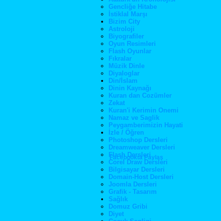
Gencliğe Hitabe
İstiklal Marşı
Bizim City
Astroloji
Biyografiler
Oyun Resimleri
Flash Oyunlar
Fıkralar
Müzik Dinle
Diyaloglar
Din/İslam
Dinin Kaynağı
Kuran dan Cozümler
Zekat
Kuran'i Kerimin Onemi
Namaz ve Saglik
Peygamberimizin Hayati
İzle / Öğren
Photoshop Dersleri
Dreamweaver Dersleri
Flash Dersleri
Facebookta Paylaş
Corel Draw Dersleri
Bilgisayar Dersleri
Domain-Host Dersleri
Joomla Dersleri
Grafik - Tasarım
Sağlık
Domuz Gribi
Diyet