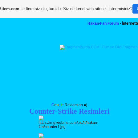
Sitem.com
ile ücretsiz oluşturuldu. Siz de kendi web sitenizi ister misiniz?
Hakan-Fan Forum
- İnternet
G
o
o
g
l
e
Reklamları =)
Counter-Strike Resimleri