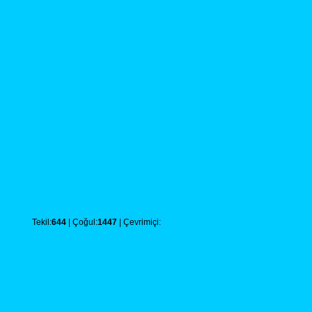
Tekil:
644
| Çoğul:
1447
| Çevrimiçi: