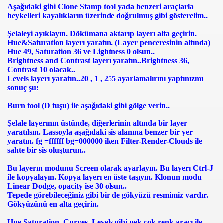
Aşağıdaki gibi Clone Stamp tool yada benzeri araçlarla
heykelleri kayalıkların üzerinde doğrulmuş gibi gösterelim..
Şelaleyi ayıklayın. Dökümana aktarıp layerı alta geçirin.
Hue&Saturation layerı yaratın. (Layer penceresinin altında)
Hue 49, Saturation 36 ve Lightness 0 olsun..
Brightness and Contrast layerı yaratın..Brightness 36,
Contrast 10 olacak..
Levels layerı yaratın..20 , 1 , 255 ayarlamalırını yaptınızmı
sonuç şu:
Burn tool (D tuşu) ile aşağıdaki gibi gölge verin..
Şelale layerının üstünde, diğerlerinin altında bir layer
yaratılsın. Lassoyla aşağıdaki sis alanına benzer bir yer
yaratın. fg =ffffff bg=000000 iken Filter-Render-Clouds ile
sahte bir sis oluşturun..
Bu layerın modunu Screen olarak ayarlayın. Bu layerı Ctrl-J
ile kopyalayın. Kopya layerı en üste taşıyın. Klonun modu
Linear Dodge, opacity ise 30 olsun..
Tepede görebileceğiniz gibi bir de gökyüzü resmimiz vardır.
Gökyüzünü en alta geçirin.
Hue Saturation, Curves, Levels gibi pek çok renk aracı ile