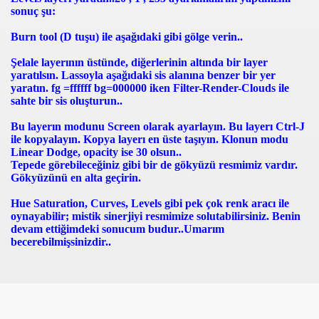
sonuç şu:
Burn tool (D tuşu) ile aşağıdaki gibi gölge verin..
Şelale layerının üstünde, diğerlerinin altında bir layer
yaratılsın. Lassoyla aşağıdaki sis alanına benzer bir yer
yaratın. fg =ffffff bg=000000 iken Filter-Render-Clouds ile
sahte bir sis oluşturun..
Bu layerın modunu Screen olarak ayarlayın. Bu layerı Ctrl-J
ile kopyalayın. Kopya layerı en üste taşıyın. Klonun modu
Linear Dodge, opacity ise 30 olsun..
Tepede görebileceğiniz gibi bir de gökyüzü resmimiz vardır.
Gökyüzünü en alta geçirin.
Hue Saturation, Curves, Levels gibi pek çok renk aracı ile
oynayabilir; mistik sinerjiyi resmimize solutabilirsiniz. Benin
devam ettiğimdeki sonucum budur..Umarım
becerebilmişsinizdir..