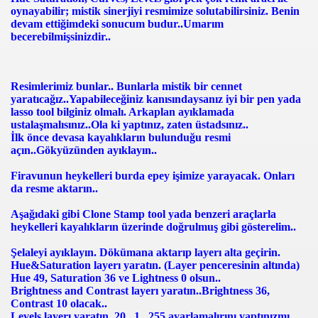
oynayabilir; mistik sinerjiyi resmimize solutabilirsiniz. Benin
devam ettiğimdeki sonucum budur..Umarım
becerebilmişsinizdir..
Resimlerimiz bunlar.. Bunlarla mistik bir cennet
yaratıcağız..Yapabileceğiniz kanısındaysanız iyi bir pen yada
lasso tool bilginiz olmalı. Arkaplan ayıklamada
ustalaşmalısınız..Ola ki yaptınız, zaten üstadsınız..
İlk önce devasa kayalıkların bulunduğu resmi
açın..Gökyüzünden ayıklayın..
Firavunun heykelleri burda epey işimize yarayacak. Onları
da resme aktarın..
Aşağıdaki gibi Clone Stamp tool yada benzeri araçlarla
heykelleri kayalıkların üzerinde doğrulmuş gibi gösterelim..
Şelaleyi ayıklayın. Dökümana aktarıp layerı alta geçirin.
Hue&Saturation layerı yaratın. (Layer penceresinin altında)
Hue 49, Saturation 36 ve Lightness 0 olsun..
Brightness and Contrast layerı yaratın..Brightness 36,
Contrast 10 olacak..
Levels layerı yaratın..20 , 1 , 255 ayarlamalırını yaptınızmı