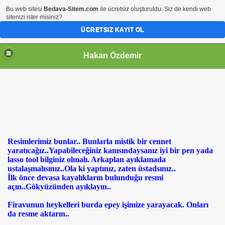
Bu web sitesi
Bedava-Sitem.com
ile ücretsiz oluşturuldu. Siz de kendi web
sitenizi ister misiniz?
ÜCRETSIZ KAYIT OL
Hakan Özdemir
Resimlerimiz bunlar.. Bunlarla mistik bir cennet
yaratıcağız..Yapabileceğiniz kanısındaysanız iyi bir pen yada
lasso tool bilginiz olmalı. Arkaplan ayıklamada
ustalaşmalısınız..Ola ki yaptınız, zaten üstadsınız..
İlk önce devasa kayalıkların bulunduğu resmi
açın..Gökyüzünden ayıklayın..
Firavunun heykelleri burda epey işimize yarayacak. Onları
da resme aktarın..