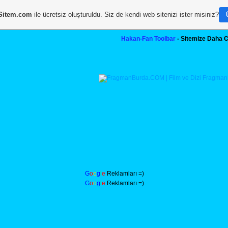
Sitem.com
ile ücretsiz oluşturuldu. Siz de kendi web sitenizi ister misiniz?
Hakan-Fan Toolbar
- Sitemize Daha C
G
o
o
g
l
e
Reklamları =)
G
o
o
g
l
e
Reklamları =)