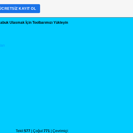
ÜCRETSIZ KAYIT OL
abuk Ulasmak İçin Toolbarımızı Yükleyin
Tekil:
577
| Çoğul:
771
| Çevrimiçi: