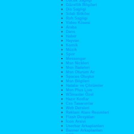
Cocuk Sagligi
Güzellik Bilgileri
Dis Sagligi
Sifali Bitkiler
Ruh Sagligi
Video Kösesi
Araba
Dans
Haber
Hayvan
Komik
Müzik
Spor
Messenger
Msn Nickleri
Msn İfadeleri
Msn Oturum Ac
Spaces Oluştur
Msn Bilgileri
Hatalar ve Çözümler
Msn Plus Live
W3master Özel
Hazır Kodlar
Css Tasarımlar
Web Dersleri
Reklam Alanı Resimleri
Flash Dosyaları
İcon Arsivi
Userbar Arkaplanları
Banner Arkaplanları