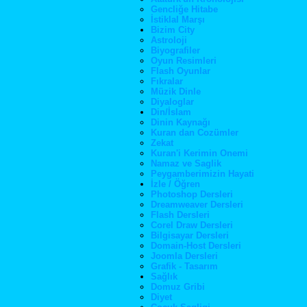
Gencliğe Hitabe
İstiklal Marşı
Bizim City
Astroloji
Biyografiler
Oyun Resimleri
Flash Oyunlar
Fıkralar
Müzik Dinle
Diyaloglar
Din/İslam
Dinin Kaynağı
Kuran dan Cozümler
Zekat
Kuran'i Kerimin Onemi
Namaz ve Saglik
Peygamberimizin Hayati
İzle / Öğren
Photoshop Dersleri
Dreamweaver Dersleri
Flash Dersleri
Corel Draw Dersleri
Bilgisayar Dersleri
Domain-Host Dersleri
Joomla Dersleri
Grafik - Tasarım
Sağlık
Domuz Gribi
Diyet