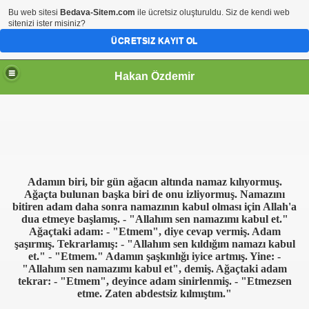
Bu web sitesi
Bedava-Sitem.com
ile ücretsiz oluşturuldu. Siz de kendi web
sitenizi ister misiniz?
ÜCRETSIZ KAYIT OL
Hakan Özdemir
Adamın biri, bir gün ağacın altında namaz kılıyormuş.
Ağaçta bulunan başka biri de onu izliyormuş. Namazını
bitiren adam daha sonra namazının kabul olması için Allah'a
dua etmeye başlamış. - "Allahım sen namazımı kabul et."
Ağaçtaki adam: - "Etmem", diye cevap vermiş. Adam
şaşırmış. Tekrarlamış: - "Allahım sen kıldığım namazı kabul
et." - "Etmem." Adamın şaşkınlığı iyice artmış. Yine: -
"Allahım sen namazımı kabul et", demiş. Ağaçtaki adam
tekrar: - "Etmem", deyince adam sinirlenmiş. - "Etmezsen
etme. Zaten abdestsiz kılmıştım."