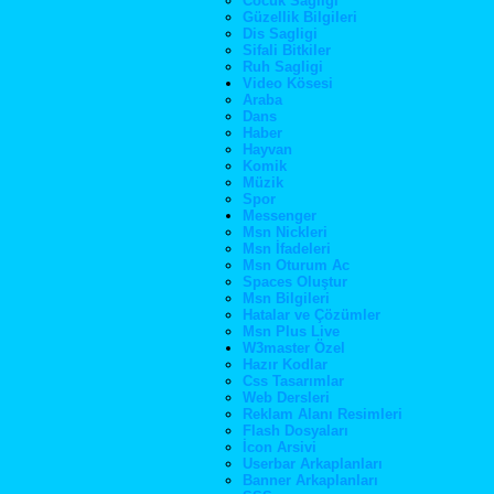
Cocuk Sagligi
Güzellik Bilgileri
Dis Sagligi
Sifali Bitkiler
Ruh Sagligi
Video Kösesi
Araba
Dans
Haber
Hayvan
Komik
Müzik
Spor
Messenger
Msn Nickleri
Msn İfadeleri
Msn Oturum Ac
Spaces Oluştur
Msn Bilgileri
Hatalar ve Çözümler
Msn Plus Live
W3master Özel
Hazır Kodlar
Css Tasarımlar
Web Dersleri
Reklam Alanı Resimleri
Flash Dosyaları
İcon Arsivi
Userbar Arkaplanları
Banner Arkaplanları