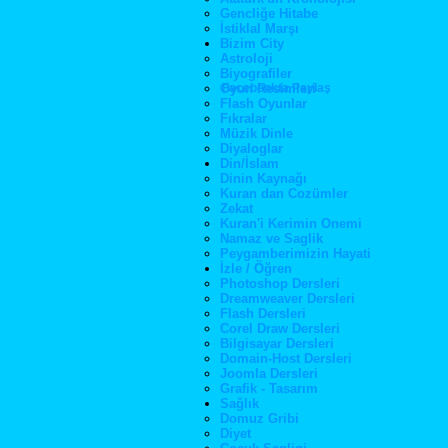
Gencliğe Hitabe
İstiklal Marşı
Bizim City
Astroloji
Biyografiler
Oyun Resimleri
Facebookta Paylaş
Flash Oyunlar
Fıkralar
Müzik Dinle
Diyaloglar
Din/İslam
Dinin Kaynağı
Kuran dan Cozümler
Zekat
Kuran'i Kerimin Onemi
Namaz ve Saglik
Peygamberimizin Hayati
İzle / Öğren
Photoshop Dersleri
Dreamweaver Dersleri
Flash Dersleri
Corel Draw Dersleri
Bilgisayar Dersleri
Domain-Host Dersleri
Joomla Dersleri
Grafik - Tasarım
Sağlık
Domuz Gribi
Diyet