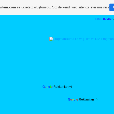
Sitem.com
ile ücretsiz oluşturuldu. Siz de kendi web sitenizi ister misiniz?
Html Kodlar
G
o
o
g
l
e
Reklamları =)
G
o
o
g
l
e
Reklamları =)