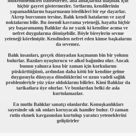
mükemmellikten bahsederler, ana amaçlarına ulaşmak için
hiçbir gayret göstermezler. Sırtlarını, kendilerinin
yapamadıklarını başarmasını istedikleri bir eşe dayarlar.
Akrep burcunun tersine, Balık kendi hatalarını ve zayıf
noktalarını bilir. Bu önemli kavrama yeteneği, hayatta hiçbir
şey başaramamış Balıklar da ne yazık ki kendine acıma ve
nefret duygularına dönüşebilir. Böyle bireylerin sevme
yeteneği körelmiştir. Kendinden nefret eden kimse başkalarını
da sevemez.
Balık insanları, gerçek dünyadan kaçmanın bin bir yolunu
bulurlar. Bazıları uyuşturucu ve alkol bağımlısı olur. Ancak
bunun yalnızca kısa bir zaman için korkularını
püskürttüğünü, ardından daha kötü bir kendine gelme
duygusuyla dünyaya döndüklerini ve uzun vadeli sağlık
problemleriyle yüz yüze olduklarını bilirler. Kimi Balıklar da
tarikatlara üye olurlar. Ve bunlardan belki de asla
kurtulamazlar.
En mutlu Balıklar sanatçı olanlardır. Konuşkanlıkları
sayesinde sık sık onları koruyacak hamiler bulur. O zaman
rutin ekmek kavgasından kurtulup yaratıcı yeteneklerini
geliştirirler