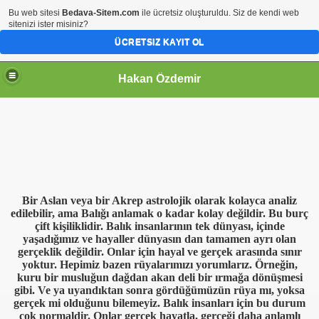
Bu web sitesi
Bedava-Sitem.com
ile ücretsiz oluşturuldu. Siz de kendi web
sitenizi ister misiniz?
ÜCRETSIZ KAYIT OL
Hakan Özdemir
Bir Aslan veya bir Akrep astrolojik olarak kolayca analiz
edilebilir, ama Balığı anlamak o kadar kolay değildir. Bu burç
çift kişiliklidir. Balık insanlarının tek dünyası, içinde
yaşadığımız ve hayaller dünyasın dan tamamen ayrı olan
gerçeklik değildir. Onlar için hayal ve gerçek arasında sınır
yoktur. Hepimiz bazen rüyalarımızı yorumlarız. Örneğin,
kuru bir musluğun dağdan akan deli bir ırmağa dönüşmesi
gibi. Ve ya uyandıktan sonra gördüğümüzün rüya mı, yoksa
gerçek mi olduğunu bilemeyiz. Balık insanları için bu durum
çok normaldir. Onlar gerçek hayatla, gerçeği daha anlamlı