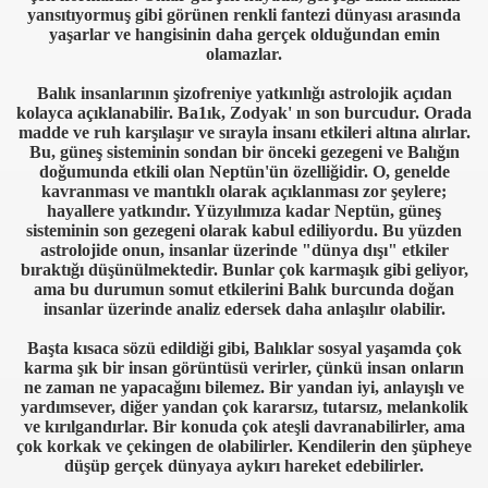
yansıtıyormuş gibi görünen renkli fantezi dünyası arasında
yaşarlar ve hangisinin daha gerçek olduğundan emin
olamazlar.
Balık insanlarının şizofreniye yatkınlığı astrolojik açıdan
kolayca açıklanabilir. Ba1ık, Zodyak' ın son burcudur. Orada
madde ve ruh karşılaşır ve sırayla insanı etkileri altına alırlar.
Bu, güneş sisteminin sondan bir önceki gezegeni ve Balığın
doğumunda etkili olan Neptün'ün özelliğidir. O, genelde
kavranması ve mantıklı olarak açıklanması zor şeylere;
hayallere yatkındır. Yüzyılımıza kadar Neptün, güneş
sisteminin son gezegeni olarak kabul ediliyordu. Bu yüzden
astrolojide onun, insanlar üzerinde "dünya dışı" etkiler
bıraktığı düşünülmektedir. Bunlar çok karmaşık gibi geliyor,
ama bu durumun somut etkilerini Balık burcunda doğan
insanlar üzerinde analiz edersek daha anlaşılır olabilir.
Başta kısaca sözü edildiği gibi, Balıklar sosyal yaşamda çok
karma şık bir insan görüntüsü verirler, çünkü insan onların
ne zaman ne yapacağını bilemez. Bir yandan iyi, anlayışlı ve
yardımsever, diğer yandan çok kararsız, tutarsız, melankolik
ve kırılgandırlar. Bir konuda çok ateşli davranabilirler, ama
çok korkak ve çekingen de olabilirler. Kendilerin den şüpheye
düşüp gerçek dünyaya aykırı hareket edebilirler.