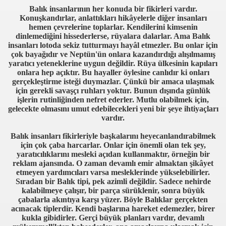
Balık insanlarının her konuda bir fikirleri vardır.
Konuşkandırlar, anlattıkları hikâyelerle diğer insanları
hemen çevrelerine toplarlar. Kendilerini kimsenin
dinlemediğini hissederlerse, rüyalara dalarlar. Ama Balık
insanları lotoda sekiz tutturmayı hayâl etmezler. Bu onlar için
çok bayağıdır ve Neptün'ün onlara kazandırdığı alışılmamış
yaratıcı yeteneklerine uygun değildir. Rüya ülkesinin kapıları
onlara hep açıktır. Bu hayaller öylesine canlıdır ki onları
gerçekleştirme isteği duymazlar. Çünkü bir amaca ulaşmak
için gerekli savaşçı ruhları yoktur. Bunun dışında günlük
işlerin rutinliğinden nefret ederler. Mutlu olabilmek için,
gelecekte olmasını umut edebilecekleri yeni bir şeye ihtiyaçları
vardır.
Balık insanları fikirleriyle başkalarını heyecanlandırabilmek
için çok çaba harcarlar. Onlar için önemli olan tek şey,
yaratıcılıklarını mesleki açıdan kullanmaktır, örneğin bir
reklam ajansında. O zaman devamlı emir almaktan şikâyet
etmeyen yardımcıları varsa mesleklerinde yükselebilirler.
Sıradan bir Balık tipi, pek azimli değildir. Sadece nehirde
kalabilmeye çalışır, bir parça sürüklenir, sonra büyük
çabalarla akıntıya karşı yüzer. Böyle Balıklar gerçekten
acınacak tiplerdir. Kendi başlarına hareket edemezler, birer
kukla gibidirler. Gerçi büyük planları vardır, devamlı