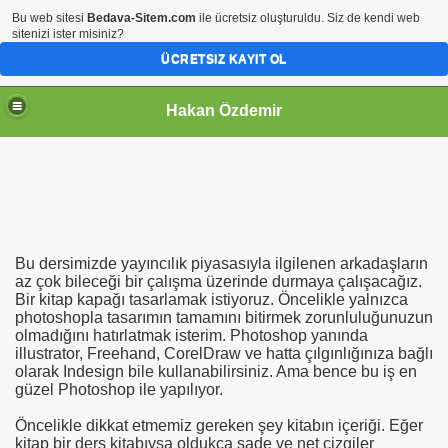
Bu web sitesi
Bedava-Sitem.com
ile ücretsiz oluşturuldu. Siz de kendi web
sitenizi ister misiniz?
ÜCRETSIZ KAYIT OL
Hakan Özdemir
Bu dersimizde yayıncılık piyasasıyla ilgilenen arkadaşların
az çok bileceği bir çalışma üzerinde durmaya çalışacağız.
Bir kitap kapağı tasarlamak istiyoruz. Öncelikle yalnızca
photoshopla tasarımın tamamını bitirmek zorunluluğunuzun
olmadığını hatırlatmak isterim. Photoshop yanında
illustrator, Freehand, CorelDraw ve hatta çılgınlığınıza bağlı
olarak Indesign bile kullanabilirsiniz. Ama bence bu iş en
güzel Photoshop ile yapılıyor.
Öncelikle dikkat etmemiz gereken şey kitabın içeriği. Eğer
kitap bir ders kitabıysa oldukça sade ve net çizgiler