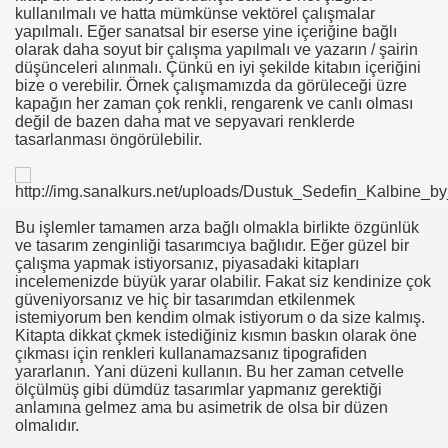
kullanılmalı ve hatta mümkünse vektörel çalışmalar
yapılmalı. Eğer sanatsal bir eserse yine içeriğine bağlı
olarak daha soyut bir çalışma yapılmalı ve yazarın / şairin
düşünceleri alınmalı. Çünkü en iyi şekilde kitabın içeriğini
bize o verebilir. Örnek çalışmamızda da görüleceği üzre
kapağın her zaman çok renkli, rengarenk ve canlı olması
değil de bazen daha mat ve sepyavari renklerde
tasarlanması öngörülebilir.
Bu işlemler tamamen arza bağlı olmakla birlikte özgünlük
ve tasarım zenginliği tasarımcıya bağlıdır. Eğer güzel bir
çalışma yapmak istiyorsanız, piyasadaki kitapları
incelemenizde büyük yarar olabilir. Fakat siz kendinize çok
güveniyorsanız ve hiç bir tasarımdan etkilenmek
istemiyorum ben kendim olmak istiyorum o da size kalmış.
Kitapta dikkat çkmek istediğiniz kısmın baskın olarak öne
çıkması için renkleri kullanamazsanız tipografiden
yararlanın. Yani düzeni kullanın. Bu her zaman cetvelle
ölçülmüş gibi dümdüz tasarımlar yapmanız gerektiği
anlamına gelmez ama bu asimetrik de olsa bir düzen
olmalıdır.