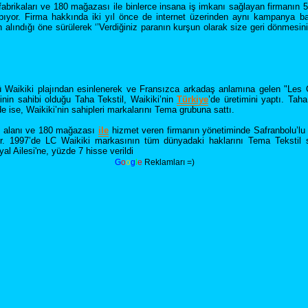
abrikaları ve 180 mağazası ile binlerce insana iş imkanı sağlayan firmanın 50
pıyor. Firma hakkında iki yıl önce de internet üzerinden aynı kampanya b
n alındığı öne sürülerek ‘’Verdiğiniz paranın kurşun olarak size geri dönmesin
ü Waikiki plajından esinlenerek ve Fransızca arkadaş anlamına gelen "Les C
inin sahibi olduğu Taha Tekstil, Waikiki’nin
Türkiye
’de üretimini yaptı. Tah
e ise, Waikiki’nin sahipleri markalarını Tema grubuna sattı.
ış alanı ve 180 mağazası
ile
hizmet veren firmanın yönetiminde Safranbolu’lu 
yor. 1997’de LC Waikiki markasının tüm dünyadaki haklarını Tema Tekstil 
l Ailesi'ne, yüzde 7 hisse verildi
G
o
o
g
l
e
Reklamları =)