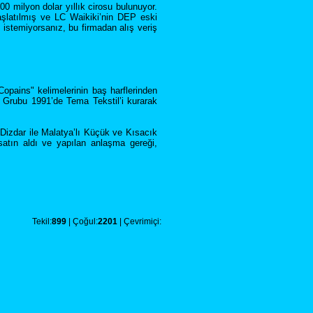
0 milyon dolar yıllık cirosu bulunuyor.
aşlatılmış ve LC Waikiki’nin DEP eski
i istemiyorsanız, bu firmadan alış veriş
opains" kelimelerinin baş harflerinden
a Grubu 1991’de Tema Tekstil’i kurarak
Dizdar ile Malatya’lı Küçük ve Kısacık
satın aldı ve yapılan anlaşma gereği,
Tekil:
899
| Çoğul:
2201
| Çevrimiçi: