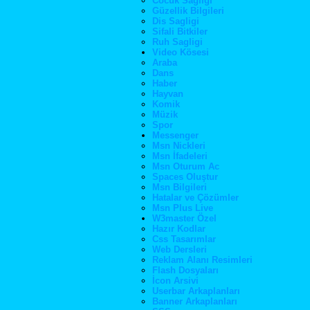
Cocuk Sagligi
Güzellik Bilgileri
Dis Sagligi
Sifali Bitkiler
Ruh Sagligi
Video Kösesi
Araba
Dans
Haber
Hayvan
Komik
Müzik
Spor
Messenger
Msn Nickleri
Msn İfadeleri
Msn Oturum Ac
Spaces Oluştur
Msn Bilgileri
Hatalar ve Çözümler
Msn Plus Live
W3master Özel
Hazır Kodlar
Css Tasarımlar
Web Dersleri
Reklam Alanı Resimleri
Flash Dosyaları
İcon Arsivi
Userbar Arkaplanları
Banner Arkaplanları