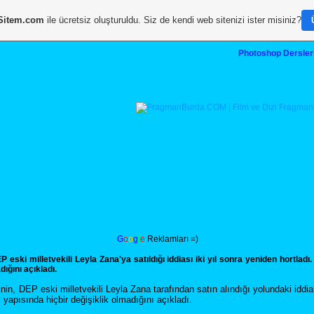
Sitem.com
ile ücretsiz oluşturuldu. Siz de kendi web sitenizi ister misiniz?
Photoshop Dersler
G
o
o
g
l
e
Reklamları =)
P eski milletvekili Leyla Zana'ya satıldığı iddiası iki yıl sonra yeniden hortladı
dığını açıkladı.
nin, DEP eski milletvekili Leyla Zana tarafından satın alındığı yolundaki iddial
k yapısında hiçbir değişiklik olmadığını açıkladı.