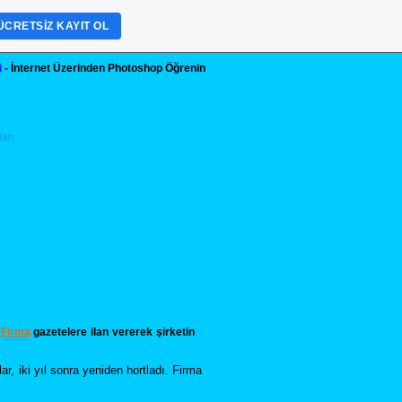
ÜCRETSIZ KAYIT OL
i
- İnternet Üzerinden Photoshop Öğrenin
.
Firma
gazetelere ilan vererek şirketin
ar, iki yıl sonra yeniden hortladı. Firma