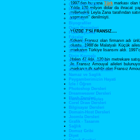
1997’den bu yana
Türk
markası olan f
Gencliğe Hitabe
Yılda 130 milyon dolar da ihracat ya
İstiklal Marşı
milletvekili Leyla Zana tarafından satı
Bizim City
yapmayın’’ denilmişti.
Astroloji
Biyografiler
Oyun Resimleri
YÜZDE 7’Sİ FRANSIZ….
Flash Oyunlar
Fıkralar
Kökeni Fransız olan firmanın adı ünl
Müzik Dinle
oluştu. 1988’de Malatyalı Küçük ailes
Diyaloglar
markanın Türkiye lisansını aldı. 1997’d
Din/İslam
Dinin Kaynağı
Halen 47 ilde, 120 bin metrekare sat
Kuran dan Cozümler
ile Fransız Amouyal aileleri bulunu
Zekat
markanın ilk sahibi olan Fransız Amouya
Kuran'i Kerimin Onemi
Namaz ve Saglik
Peygamberimizin Hayati
İzle / Öğren
Photoshop Dersleri
Dreamweaver Dersleri
Flash Dersleri
Facebookta Paylaş
Corel Draw Dersleri
Bilgisayar Dersleri
Domain-Host Dersleri
Joomla Dersleri
Grafik - Tasarım
Sağlık
Domuz Gribi
Diyet