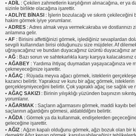
•
ADİL
: Çekilen zahmetlerin karşılığının alınacağına, er ya d
sizinle birlikte olacağına işarettir.
•
ADLİYE BİNASI
: İşlerin bozulacağı ve sıkıntı çekileceğini b
hakim görmek iyiye yorumlanır.
•
ADRES
: Adres almak veya vermek:akraba ve dostlarınızı z
anlamına gelir.
•
AF
: Birisini affettiğinizi görmek, işlediğiniz sevaplardan d
sevgili kullarından birisi olduğunuzu size müjdeler. Af dilemek
uğrayacağınız ve bundan duyacağınız üzüntü duyacağınız a
•
AĞ
: Bazı sorun ve sahtekarlıkla karşı karşıya kalacaksınız
•
AĞABEY
: Yardıma ihtiyaç duymadan yaşayacağınıza ve ma
çekmeyeceğinize işarettir.
•
AĞAÇ
: Rüyada meyva ağacı görmek, isteklerin gerçekleş
kazancı belirtir. Yapraksız ve kuru bir ağaç görmek, isteklerin
gerçekleşmiyeceğini belirtir. Çok yapraklı ağaç ise sağlık ve m
•
AĞAÇ SAKIZI
: Birinin yılışıklığı yüzünden başınızın sıkın
yorumlanır.
•
AĞARMAK
: Saçların ağarmasını görmek, maddi kayıbı belir
saçlarının ağardığını görmesi, aldatıldılğını belirtir.
•
AĞDA
: Görmek ya da kullanmak, endişelerden geçeceğin
geleceğine işarettir.
•
AĞIZ
: Ağzın kapalı olduğunu görmek, ağzı bozuk olan bir 
demektir.Ağız kenarı görmek, karşılaşabileceğiniz tehlikeler