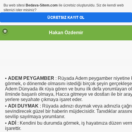
Bu web sitesi
Bedava-Sitem.com
ile ücretsiz oluşturuldu. Siz de kendi web
sitenizi ister misiniz?
ÜCRETSIZ KAYIT OL
Hakan Özdemir
•
ADEM PEYGAMBER
: Rüyada Adem peygamber niyetine ku
görmek, o dönemde olmasını istediği birçok şeyin gerçekleşece
Adem Dünyada ilk rüya gören ve bunu ilk defa yorumlayan old
ilminde başarılı olmaya, Hacca gitmeye ve dostları ile bir ar
yerlere seyahate çıkmaya işaret eder.
•
ADI DUYMAK
: Rüyada adınızı duymak veya adınızla çağrı
sevindirecek güzel bir haberin müjdecisidir. Tanıdıklar arası
sevilip sayılmaya yorumlanır.
•
ADİ
: Kendini bu durumda görmek, iş hayatınıza düzen verm
işarettir.