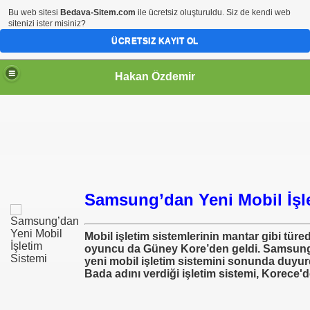
Bu web sitesi
Bedava-Sitem.com
ile ücretsiz oluşturuldu. Siz de kendi web
sitenizi ister misiniz?
ÜCRETSIZ KAYIT OL
Hakan Özdemir
Samsung’dan Yeni Mobil İşl
Mobil işletim sistemlerinin mantar gibi türe
oyuncu da Güney Kore’den geldi. Samsung,
yeni mobil işletim sistemini sonunda duyur
Bada adını verdiği işletim sistemi, Korece