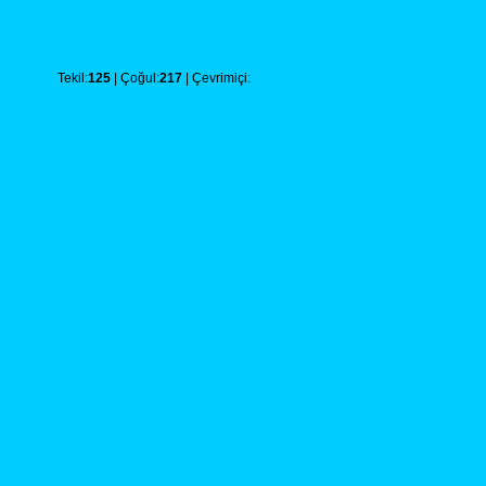
Tekil:
125
| Çoğul:
217
| Çevrimiçi: