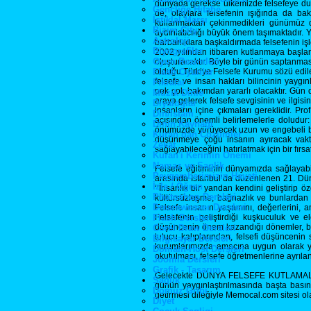
dünyada gerekse ülkemizde felsefeye duyu
Gencliğe Hitabe
de, olaylara felsefenin ışığında da bak
İstiklal Marşı
kullanmaktan çekinmedikleri günümüz dü
Bizim City
aydınlatıcılığı büyük önem taşımaktadır.
Astroloji
barbarlıklara başkaldırmada felsefenin iş
Biyografiler
2002 yılından itibaren kutlanmaya başla
Oyun Resimleri
oluşturacaktır. Böyle bir günün saptanma
Flash Oyunlar
olduğu Türkiye Felsefe Kurumu sözü edile
felsefe ve insan hakları bilincinin yay
Fıkralar
pek çok bakımdan yararlı olacaktır. Gün dola
Müzik Dinle
araya gelerek felsefe sevgisinin ve ilgisi
Diyaloglar
insanların içine çıkmaları gereklidir. 
Din/İslam
açısından önemli belirlemelerle doludur: ‘
Dinin Kaynağı
önümüzde yürüyecek uzun ve engebeli bir 
Kuran dan Cozümler
düşünmeye çoğu insanın ayıracak vakti
Zekat
sağlayabileceğini hatırlatmak için bir fırsat
Kuran'i Kerimin Onemi
Namaz ve Saglik
Felsefe eğitiminin dünyamızda sağlayabi
Peygamberimizin Hayati
arasında İstanbul’da düzenlenen 21. Dün
İzle / Öğren
‘‘İnsanlık bir yandan kendini geliştirip ö
Photoshop Dersleri
kültürsüzleşme, bağnazlık ve bunlardan k
Dreamweaver Dersleri
Felsefe insanın yaşamını, değerlerini, 
Flash Dersleri
Felsefenin geliştirdiği kuşkuculuk ve el
düşüncenin önem kazandığı dönemler, bil
Corel Draw Dersleri
tutucu kalıplarından, felsefi düşüncenin s
Bilgisayar Dersleri
kurumlarımızda amacına uygun olarak yer a
Domain-Host Dersleri
okutulması, felsefe öğretmenlerine ayrılan 
Joomla Dersleri
Grafik - Tasarım
Gelecekte DÜNYA FELSEFE KUTLAMALARI y
Sağlık
günün yaygınlaştırılmasında başta bası
Domuz Gribi
getirmesi dileğiyle Memocal.com sitesi ol
Diyet