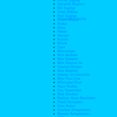
Cocuk Sagligi
Güzellik Bilgileri
Dis Sagligi
Sifali Bitkiler
Ruh Sagligi
Facebookta Paylaş
Video Kösesi
Araba
Dans
Haber
Hayvan
Komik
Müzik
Spor
Messenger
Msn Nickleri
Msn İfadeleri
Msn Oturum Ac
Spaces Oluştur
Msn Bilgileri
Hatalar ve Çözümler
Msn Plus Live
W3master Özel
Hazır Kodlar
Css Tasarımlar
Web Dersleri
Reklam Alanı Resimleri
Flash Dosyaları
İcon Arsivi
Userbar Arkaplanları
Banner Arkaplanları