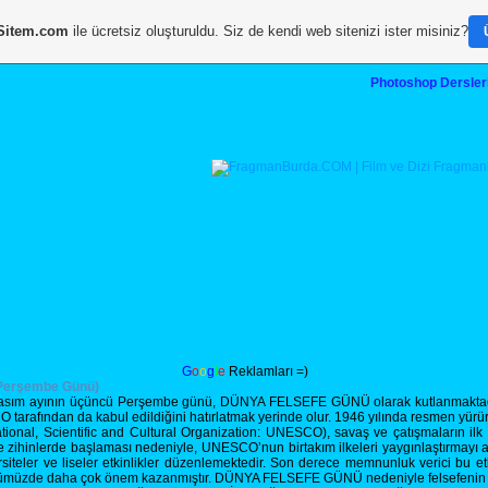
Sitem.com
ile ücretsiz oluşturuldu. Siz de kendi web sitenizi ister misiniz?
Photoshop Dersler
G
o
o
g
l
e
Reklamları =)
Perşembe Günü)
ıl Kasım ayının üçüncü Perşembe günü, DÜNYA FELSEFE GÜNÜ olarak kutlanmaktadı
tarafından da kabul edildiğini hatırlatmak yerinde olur. 1946 yılında resmen yürürlü
onal, Scientific and Cultural Organization: UNESCO), savaş ve çatışmaların ilk çı
 zihinlerde başlaması nedeniyle, UNESCO’nun birtakım ilkeleri yaygınlaştırmay
iteler ve liseler etkinlikler düzenlemektedir. Son derece memnunluk verici bu etk
ünümüzde daha çok önem kazanmıştır. DÜNYA FELSEFE GÜNÜ nedeniyle felsefenin