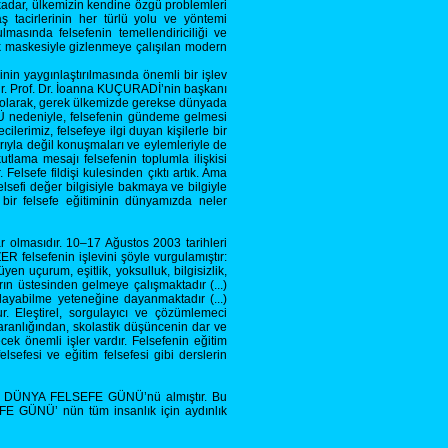
kadar, ülkemizin kendine özgü problemleri
ş tacirlerinin her türlü yolu ve yöntemi
asında felsefenin temellendiriciliği ve
ık maskesiyle gizlenmeye çalışılan modern
n yaygınlaştırılmasında önemli bir işlev
ur. Prof. Dr. İoanna KUÇURADİ’nin başkanı
şu olarak, gerek ülkemizde gerekse dünyada
NÜ nedeniyle, felsefenin gündeme gelmesi
cilerimiz, felsefeye ilgi duyan kişilerle bir
larıyla değil konuşmaları ve eylemleriyle de
lama mesajı felsefenin toplumla ilişkisi
Felsefe fildişi kulesinden çıktı artık. Ama
sefi değer bilgisiyle bakmaya ve bilgiyle
ir felsefe eğitiminin dünyamızda neler
r olmasıdır. 10–17 Ağustos 2003 tarihleri
felsefenin işlevini şöyle vurgulamıştır:
en uçurum, eşitlik, yoksulluk, bilgisizlik,
ın üstesinden gelmeye çalışmaktadır (...)
ulayabilme yeteneğine dayanmaktadır (...)
ur. Eleştirel, sorgulayıcı ve çözümlemeci
ranlığından, skolastik düşüncenin dar ve
ecek önemli işler vardır. Felsefenin eğitim
lsefesi ve eğitim felsefesi gibi derslerin
sine DÜNYA FELSEFE GÜNÜ’nü almıştır. Bu
FE GÜNÜ’ nün tüm insanlık için aydınlık