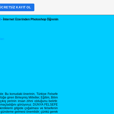
ÜCRETSIZ KAYIT OL
i
- İnternet Üzerinden Photoshop Öğrenin
r. Bu konudaki önerinin, Türkiye Felsefe
ğe giren Birleşmiş Milletler, Eğitim, Bilim
kış yerinin insan zihni olduğunu belirtir.
ı amaçladığını görüyoruz. DÜNYA FELSEFE
inliklerin gitgide çoğalması ve felsefenin
 gündeme gelmesi önemlidir; çünkü gerek