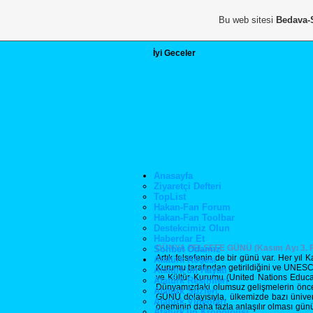
Bu web sitesi
Bedava-
İyi Geceler
Anasayfa
Ziyaretçi Defteri
TopList
Hakan-Fan Forum
Hakan-Fan Toolbar
Destekcimiz Olun
Haberdar Et
DÜNYA FELSEFE GÜNÜ (Kasım Ayı 3. 
Sohbet Odamız
Artık felsefenin de bir günü var. Her y
Atatürk Köşesi
Kurumu tarafından getirildiğini ve UNESCO 
Atatürk'ün Hayatı
ve Kültür Kurumu (United Nations Educati
Atatürk Resimleri
Dünyamızdaki olumsuz gelişmelerin önce
Atatürk Sözleri
GÜNÜ dolayısıyla, ülkemizde bazı ünivers
Atatürk Videoları
öneminin daha fazla anlaşılır olması g
Atatürk'ün Kronolojisi