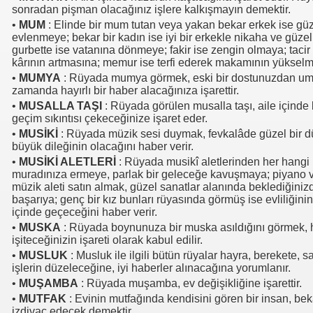
sonradan pişman olacağınız işlere kalkışmayın demektir.
•
MUM
: Elinde bir mum tutan veya yakan bekar erkek ise güze
evlenmeye; bekar bir kadın ise iyi bir erkekle nikaha ve güzel
gurbette ise vatanına dönmeye; fakir ise zengin olmaya; tacir
kârının artmasına; memur ise terfi ederek makamının yükselme
•
MUMYA
: Rüyada mumya görmek, eski bir dostunuzdan um
zamanda hayırlı bir haber alacağınıza işarettir.
•
MUSALLA TAŞI
: Rüyada görülen musalla taşı, aile içinde
geçim sıkıntısı çekeceğinize işaret eder.
•
MUSİKİ
: Rüyada müzik sesi duymak, fevkalâde güzel bir d
büyük dileğinin olacağını haber verir.
•
MUSİKİ ALETLERİ
: Rüyada musikî aletlerinden her hangi 
muradınıza ermeye, parlak bir geleceğe kavuşmaya; piyano 
müzik aleti satın almak, güzel sanatlar alanında beklediğini
başarıya; genç bir kız bunları rüyasında görmüş ise evliliğini
içinde geçeceğini haber verir.
•
MUSKA
: Rüyada boynunuza bir muska asıldığını görmek, ha
işiteceğinizin işareti olarak kabul edilir.
•
MUSLUK
: Musluk ile ilgili bütün rüyalar hayra, berekete, s
işlerin düzeleceğine, iyi haberler alınacağına yorumlanır.
•
MUŞAMBA
: Rüyada muşamba, ev değişikliğine işarettir.
•
MUTFAK
: Evinin mutfağında kendisini gören bir insan, bek
izdivaç edecek demektir.