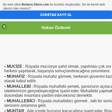
Bu web sitesi
Bedava-Sitem.com
ile ücretsiz oluşturuldu. Siz de kendi web
sitenizi ister misiniz?
ÜCRETSIZ KAYIT OL
Hakan Özdemir
•
MUCİZE
: Rüyada mucizeye şahit olmak, yapılması çok zor o
herkesi şaşırtarak, başarıyla sonuçlandıracağına yorumlanır.
•
MUHAFIZ
: Rüyada muhafız görmek, herkesin güvenini kaz
olarak kabul edilir.
•
MUHALLEBİ
: Rüyada muhallebi yemek, şansınızın açılac
isteklerinizin gerçekleşeceğine işaret eder. Muhallebi yapma
durumdaki insanlara yardım edeceksiniz demektir.
•
MUHALLEBİCİ
: Rüyada muhallebici görmek , tatlı bir sonl
serüveni anlamına gelir.
•
MUHTAR
: Aile içinde huzurun kaçacağına işaret eder. Rü