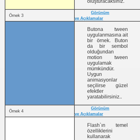
oluşturacaksınız.
Görünüm
Örnek 3
ve Açıklamalar
Butona tween
uygulanmasına ait
bir örnek. Buton
da bir sembol
olduğundan
motion tween
uygulamak
mümkündür.
Uygun
animasyonlar
seçilirse güzel
efektler
yaratabilirsiniz..
Görünüm
Örnek 4
ve Açıklamalar
Flash`ın temel
özelliklerini
kullanarak