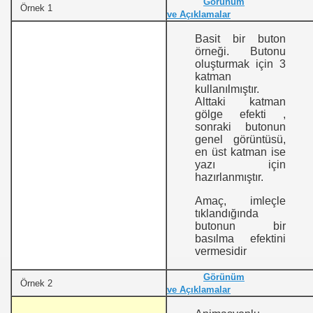
Görünüm
Örnek 1
ve Açıklamalar
Basit bir buton
örneği. Butonu
oluşturmak için 3
katman
kullanılmıştır.
Alttaki katman
gölge efekti ,
sonraki butonun
genel görüntüsü,
en üst katman ise
yazı için
hazırlanmıştır.
Amaç, imleçle
tıklandığında
butonun bir
basılma efektini
vermesidir
Görünüm
Örnek 2
ve Açıklamalar