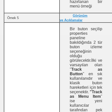
hazırlanan bir
menü örneği
Görünüm
Örnek 5
ve Açıklamalar
Bir buton seçilip
properties
paneline
bakıldığında 2 tür
buton izleme
seçeneğinin
olduğu
görülecektir.İlki ve
varsayılan olan
"
Track as
Button
" en sık
kullanılanıdır ve
klasik buton
hareketleri için tek
seçenektir.
"Track
as Menu Item
"
ise yeni
kullanıcılar
tarafından pek