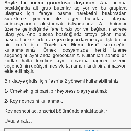
Şöyle bir menü görüntüsü düşünün:
Ana butona
basıldığında alt grup butonlar açılıyor ve bu gruplara
ulaşmak için fareye basma hareketini bırakmadan
sürükleme yöntemi ile diğer butonlara ulaşma
animasyonunu oluşturmak istiyorsunuz. Alt butonlar
üzerine gelindiğinde fare bırakılıyor ve bağlantılı adrese
ulaşılıyor. Ana butona basıldığında ortaya çıkan menü
basma hareketinden vazgeçildiği an kayboluyor. İşte bu tür
bir menü için "
Track as Menu Item
" seçeneğini
kullanmalısınız. Örnek dosyamızda heriki izleme
seçeneğini aynı anda göreceksiniz. Kullanılan semboller,
kodlar hatta timeline aynı olmasına rağmen izleme
seçeneğinin değiştirilmesiyle tamamen farklı bir animasyon
elde edilmiştir.
Bir klavye girdisi için flash`ta 2 yöntemi kullanabilirsiniz:
1-
Örnekteki gibi basit bir keypress olayı yaratmak
2-
Key nesnesini kullanmak.
Key nesnesi actionscript bölümünde anlatılacaktır
Uygulamalar: