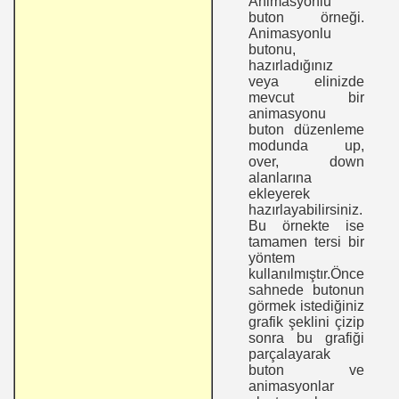
Animasyonlu
buton örneği.
Animasyonlu
butonu,
hazırladığınız
veya elinizde
mevcut bir
animasyonu
buton düzenleme
modunda up,
over, down
alanlarına
ekleyerek
hazırlayabilirsiniz.
Bu örnekte ise
tamamen tersi bir
yöntem
kullanılmıştır.Önce
sahnede butonun
görmek istediğiniz
grafik şeklini çizip
sonra bu grafiği
parçalayarak
buton ve
animasyonlar