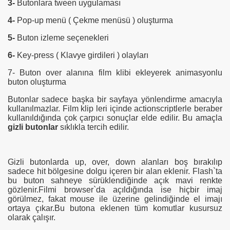
3-
Butonlara tween uygulaması
4-
Pop-up menü ( Çekme menüsü ) oluşturma
5-
Buton izleme seçenekleri
6-
Key-press ( Klavye girdileri ) olayları
7- Buton over alanına film klibi ekleyerek animasyonlu
buton oluşturma
Butonlar sadece başka bir sayfaya yönlendirme amacıyla
kullanılmazlar. Film klip leri içinde actionscriptlerle beraber
kullanıldığında çok çarpıcı sonuçlar elde edilir. Bu amaçla
gizli butonlar
sıklıkla tercih edilir.
Gizli butonlarda up, over, down alanları boş bırakılıp
sadece hit bölgesine dolgu içeren bir alan eklenir. Flash`ta
bu buton sahneye sürüklendiğinde açık mavi renkte
gözlenir.Filmi browser`da açıldığında ise hiçbir imaj
görülmez, fakat mouse ile üzerine gelindiğinde el imajı
ortaya çıkar.Bu butona eklenen tüm komutlar kusursuz
olarak çalışır.