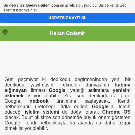
Bu web sitesi
Bedava-Sitem.com
ile ücretsiz oluşturuldu. Siz de kendi web
sitenizi ister misiniz?
ÜCRETSIZ KAYIT OL
Hakan Özdemir
Gün geçmiyor ki dedikodu değirmeninden yeni bir
dedikodu yayılmasın. Teknoloji dünyasının
kabına
sığmayan
firması
Google
, yaptığı
atılımlara yenisini
eklemek
istiyor olabilir. Zira son dedikodulara göre
Google,
netbook
üretimine başlayacak. Kendi
netbook'unu üreteceği iddia edilen
Google
'ın, tercih
edeceği
işletim sistemi
de doğal olarak
Chrome OS
olacak. Bulut bilişime son dönemde büyük önem gösteren
Google, kendi netbook'uyla bu alanda da daha özgür
olmak istiyor olabilir.