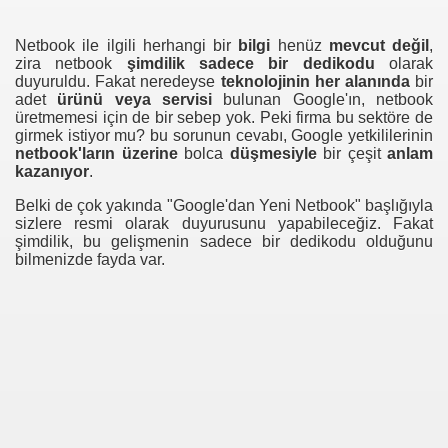
Netbook ile ilgili herhangi bir
bilgi
henüz
mevcut değil
,
zira netbook
şimdilik sadece bir dedikodu
olarak
duyuruldu. Fakat neredeyse
teknolojinin her alanında
bir
adet
ürünü veya
servisi
bulunan Google'ın, netbook
üretmemesi için de bir sebep yok. Peki firma bu sektöre de
girmek istiyor mu? bu sorunun cevabı, Google yetkililerinin
netbook'ların üzerine
bolca
düşmesiyle
bir çeşit
anlam
kazanıyor
.
Belki de çok yakında "Google'dan Yeni Netbook" başlığıyla
sizlere resmi olarak duyurusunu yapabileceğiz. Fakat
şimdilik, bu gelişmenin sadece bir dedikodu olduğunu
bilmenizde fayda var.