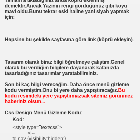
Tamam'a tıkladığımız anda köprü eklenmiş
demektir.Ancak Yazının rengi gördüğünüz gibi koyu
mavi oldu.Bunu tekrar eski haline yani siyah yapmak
için;
Hepsine bu şekilde sayfasına göre link (köprü ekleyin).
Tasarım olarak biraz bilgi öğretmeye çalıştım.Genel
olarak bu verdiğim bilgilere dayanarak kafanızda
tasarladığınız tasarımlar yaratabilirsiniz.
Son bi kaç bilgi vereceğim..Daha önce menü gizleme
kodu vermiştim.Onu bi yere daha yapıştıracağız.
Bu
kodu resimdeki yere yapıştırmazsak sitemiz görünmez
haberiniz olsun...
Css Design Menü Gizleme Kodu:
Kod:
<style type="text/css">
<!--
td.nav {visibility:hidden;}