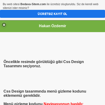
Bu web sitesi
Bedava-Sitem.com
ile ücretsiz oluşturuldu. Siz de kendi web
sitenizi ister misiniz?
ÜCRETSIZ KAYIT OL
Hakan Özdemir
Öncelikle resimde görüldüğü gibi Css Design
Tasarımını seçiyoruz.
Css Design tasarımında menü gizleme kodunu
eklememiz gereklidir.
Menü gizleme kodunu
Navigasyonun baslığı: