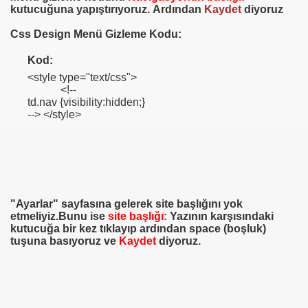
kutucuğuna yapıştırıyoruz.
Ardından
Kaydet
diyoruz
Css Design Menü Gizleme Kodu:
Kod:
<style type="text/css">
<!--
td.nav {visibility:hidden;}
--> </style>
"Ayarlar" sayfasına gelerek site başlığını yok
etmeliyiz.Bunu ise
site başlığı:
Yazının karşısındaki
kutucuğa bir kez tıklayıp ardından space (boşluk)
tuşuna basıyoruz ve
Kaydet
diyoruz.