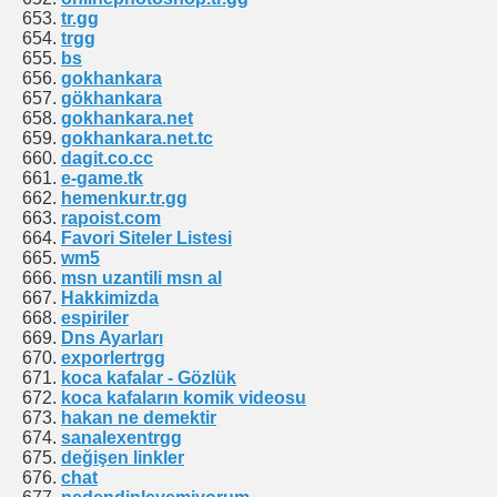
tr.gg
trgg
bs
gokhankara
gökhankara
gokhankara.net
gokhankara.net.tc
dagit.co.cc
e-game.tk
hemenkur.tr.gg
rapoist.com
Favori Siteler Listesi
wm5
msn uzantili msn al
Hakkimizda
espiriler
Dns Ayarları
exporlertrgg
koca kafalar - Gözlük
koca kafaların komik videosu
hakan ne demektir
sanalexentrgg
değişen linkler
chat