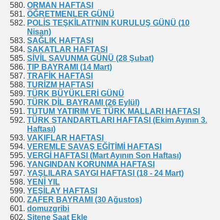
ORMAN HAFTASI
ÖĞRETMENLER GÜNÜ
POLİS TEŞKİLATI'NIN KURULUŞ GÜNÜ (10
Nisan)
SAĞLIK HAFTASI
SAKATLAR HAFTASI
SİVİL SAVUNMA GÜNÜ (28 Şubat)
TIP BAYRAMI (14 Mart)
TRAFİK HAFTASI
TURİZM HAFTASI
TÜRK BÜYÜKLERİ GÜNÜ
TÜRK DİL BAYRAMI (26 Eylül)
TUTUM YATIRIM VE TÜRK MALLARI HAFTASI
TÜRK STANDARTLARI HAFTASI (Ekim Ayının 3.
Haftası)
VAKIFLAR HAFTASI
VEREMLE SAVAŞ EĞİTİMİ HAFTASI
VERGİ HAFTASI (Mart Ayının Son Haftası)
YANGINDAN KORUNMA HAFTASI
YAŞLILARA SAYGI HAFTASI (18 - 24 Mart)
YENİ YIL
YEŞİLAY HAFTASI
ZAFER BAYRAMI (30 Ağustos)
domuzgribi
Sitene Saat Ekle