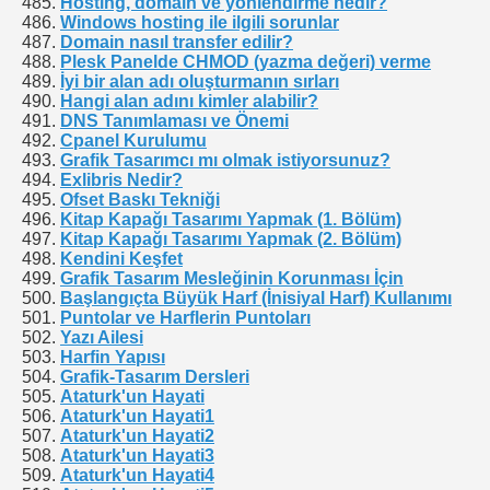
Hosting, domain ve yönlendirme nedir?
Windows hosting ile ilgili sorunlar
Domain nasıl transfer edilir?
Plesk Panelde CHMOD (yazma değeri) verme
İyi bir alan adı oluşturmanın sırları
Hangi alan adını kimler alabilir?
DNS Tanımlaması ve Önemi
Cpanel Kurulumu
Grafik Tasarımcı mı olmak istiyorsunuz?
Exlibris Nedir?
Ofset Baskı Tekniği
Kitap Kapağı Tasarımı Yapmak (1. Bölüm)
Kitap Kapağı Tasarımı Yapmak (2. Bölüm)
Kendini Keşfet
Grafik Tasarım Mesleğinin Korunması İçin
Başlangıçta Büyük Harf (İnisiyal Harf) Kullanımı
Puntolar ve Harflerin Puntoları
Yazı Ailesi
Harfin Yapısı
Grafik-Tasarım Dersleri
Ataturk'un Hayati
Ataturk'un Hayati1
Ataturk'un Hayati2
Ataturk'un Hayati3
Ataturk'un Hayati4