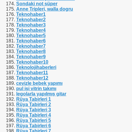
Sondaki not süper
Anne Tripleri, walla dogru
Teknohaber1
Teknohaber2
Teknohaber3
Teknohaber4
Teknohaber5
Teknohaber6
Teknohaber7
Teknohaber8
Teknohaber9
Teknohaber10
Teknolojihaberleri
Teknohaber11
Teknohaber12
cevizle bebek yapımı
pul işi vitrin takımı
legolarla yapılmış gitar
Rüya Tabirleri 1
Rüya Tabirleri 2
Rüya Tabirleri 3
Rüya Tabirleri 4
Rüya Tabirleri 5
Rüya Tabirleri 6
Rüya Tabirleri 7