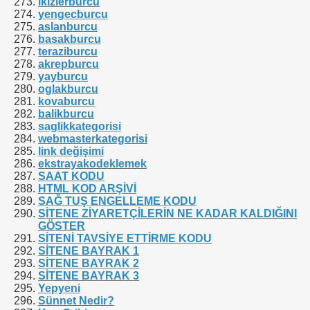
ikizlerburcu
yengecburcu
aslanburcu
basakburcu
teraziburcu
akrepburcu
yayburcu
oglakburcu
kovaburcu
balikburcu
saglikkategorisi
webmasterkategorisi
link değişimi
ekstrayakodeklemek
SAAT KODU
HTML KOD ARŞİVİ
SAĞ TUŞ ENGELLEME KODU
SİTENE ZİYARETÇİLERİN NE KADAR KALDIĞINI
GÖSTER
SİTENİ TAVSİYE ETTİRME KODU
SİTENE BAYRAK 1
SİTENE BAYRAK 2
SİTENE BAYRAK 3
S tasarım nasıl yapılır?
Yepyeni
Sünnet Nedir?