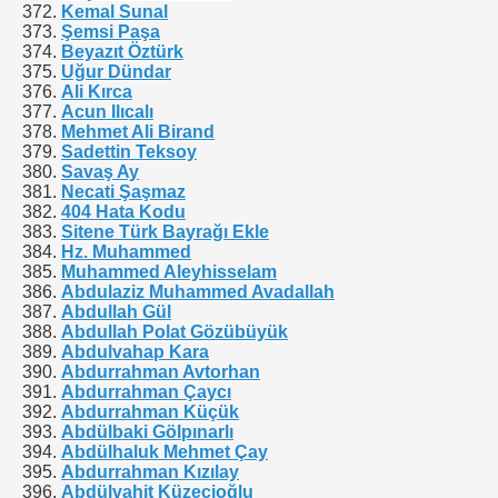
Kemal Sunal
Şemsi Paşa
Beyazıt Öztürk
Uğur Dündar
Ali Kırca
Acun Ilıcalı
Mehmet Ali Birand
Sadettin Teksoy
Savaş Ay
Necati Şaşmaz
efonlar
404 Hata Kodu
Sitene Türk Bayrağı Ekle
Hz. Muhammed
Muhammed Aleyhisselam
Abdulaziz Muhammed Avadallah
Abdullah Gül
Abdullah Polat Gözübüyük
Abdulvahap Kara
Abdurrahman Avtorhan
Abdurrahman Çaycı
Abdurrahman Küçük
Abdülbaki Gölpınarlı
Abdülhaluk Mehmet Çay
Abdurrahman Kızılay
Abdülvahit Küzecioğlu