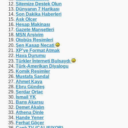
Sitemize Destek Olun
Dünyanın 7 Harikası
Son Dakika Haberleri
Ask Olcer
Hesap Makinası
Gazete Manşetleri
MSN Arşivim
Otobüs Resimleri
Şen Kasap Necati
XP'ye Format Atmak
Hava Durumu
Türkler İnterneti Bulsaydı
Türk-Amerikan Diyalogu
Komik Resimler
Mustafa Sandal
Ahmet Kaya
Ebru Gündeş
Serdar Ortaç
İsmail YK
Barış Akarsu
Demet Akalın
Athena Dinle
Hande Yener
Ferhat Göçer
Canlı TV (ÇALIŞIYOR)