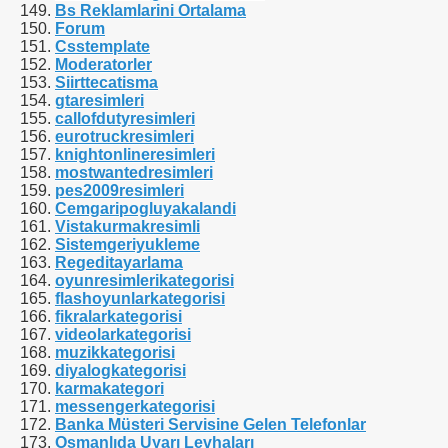
Bs Reklamlarini Ortalama
Forum
Csstemplate
Moderatorler
Siirttecatisma
gtaresimleri
callofdutyresimleri
eurotruckresimleri
knightonlineresimleri
mostwantedresimleri
pes2009resimleri
Cemgaripogluyakalandi
Vistakurmakresimli
Sistemgeriyukleme
Regeditayarlama
oyunresimlerikategorisi
flashoyunlarkategorisi
fikralarkategorisi
videolarkategorisi
muzikkategorisi
diyalogkategorisi
karmakategori
messengerkategorisi
Banka Müsteri Servisine Gelen Telefonlar
Osmanlıda Uyarı Levhaları