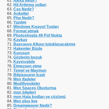
Alexa Nedir?
Hit Arttırma yolları
Css Nedir?
Anketler
Php Nedir?
Yazılım
Windows Kısayol Tusları
Format atmak
Photoshopta 49 Püf Nokta
Kaykay
Başçavuş Albayı tutuklayacakmış
Hakemler Bizde
Kurusun
Gözlerim bozuk
Kayınvalıde
Etmezsen etme
Temel ve Maymun
Bilgisayarın İcadı
Msn ifadeler
Modifiyesiteler
Msn Spaces Olusturma
msn bilgileri
msn Hata kodları ve çözümü
Msn plus live
Dreamweaver Nedir?