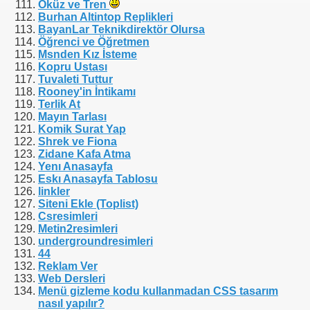
Öküz ve Tren
Burhan Altintop Replikleri
BayanLar Teknikdirektör Olursa
Öğrenci ve Öğretmen
Msnden Kız İsteme
Kopru Ustası
Tuvaleti Tuttur
Rooney'in İntikamı
Terlik At
Mayın Tarlası
Komik Surat Yap
Shrek ve Fiona
Zidane Kafa Atma
Yenı Anasayfa
Eskı Anasayfa Tablosu
linkler
Siteni Ekle (Toplist)
Csresimleri
Metin2resimleri
undergroundresimleri
44
Reklam Ver
Web Dersleri
Menü gizleme kodu kullanmadan CSS tasarım
nasıl yapılır?