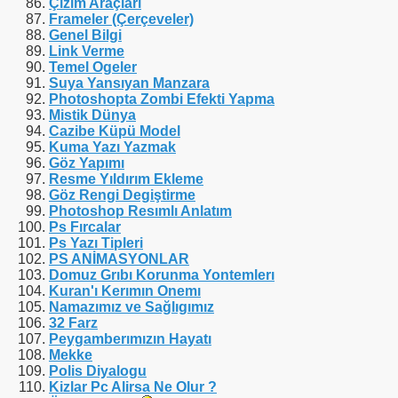
Çizim Araçları
Frameler (Çerçeveler)
Genel Bilgi
Link Verme
Temel Ogeler
Suya Yansıyan Manzara
Photoshopta Zombi Efekti Yapma
Mistik Dünya
Cazibe Küpü Model
Kuma Yazı Yazmak
Göz Yapımı
Resme Yıldırım Ekleme
Göz Rengi Degiştirme
Photoshop Resımlı Anlatım
Ps Fırcalar
Ps Yazı Tipleri
PS ANİMASYONLAR
Domuz Grıbı Korunma Yontemlerı
Kuran'ı Kerımın Onemı
Namazımız ve Sağlıgımız
32 Farz
Peygamberımızın Hayatı
Mekke
Polis Diyalogu
Kizlar Pc Alirsa Ne Olur ?