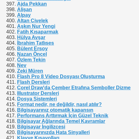
Ajda Pekkan
Alişan
Alpay
Altan Civelek
Aşkın Nur Yengi
Fatih Kısaparmak
Hülya Avşar
İbrahim Tatlıses
Bülent Ersoy
Nazan Öncel
Özlem Tekin
Nev
Zeki Müren
Flash Pro 8 Video Dosyası Oluşturma
Flash Dersleri
Corel Draw'da Çember Etrafına Semboller Dizme
Illustrator Dersleri
Dosya Sistemleri
Format nedir, ne değildir, nasıl atılır?
Bilgisayarınız otomatik kapansın
Performans Arttırmak İçin Güzel Teknik
Bilgisayar Ağlarında Temel Kavramlar
Bilgisayar İngilizcesi
Bilgisayarınızda Hata Sinyalleri
Klavye Kısayolları