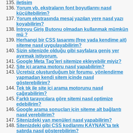
iletisim
Yorum vb. ekstraların font boyutlarını nasıl
küçültebilirim?
Yorum ekstrasında mesaj yazılan yere nasıl yazı
koyabilirim?
İntroyu Giriş Butonu olmadan kullanmak mümkün
mü ?
Herhangi bir CSS tasarımı (free yada kendime ait)
siteme nasıl uygulayabilirim?
Sizin sitenizde olduğu gibi sayfalara geniş yer
ayırmak istiyorum.
Google Meta Tag'leri sitemize ekleyebilir miyiz?
Site içi arama motoru nasıl yapabilirim?
Ücretsiz oluşturduğum bir forumu, yönlendirme
yapmadan kendi sitem içinde nasıl
gösterebilirim?
Tek tık ile site içi arama motorunu nasıl
çağırabilirim?
Farklı tarayıcılara göre sitemi nasıl optimize
edebilirim?
Google arama sonuçları için siteme alt bağlantı
nasıl verebilirim?
Sitenizdeki yan menüleri nasıl yapabilirim?
Sitenizdeki gibi CSS kodlarımı KAYNAK'ta tek
satırda nasıl gösterebilirim?