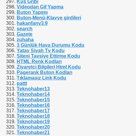
Kuş Gribi
Videodan Gif Yapma
Buton Yapımı
ını nasıl küçültebilirim?
Buton-Menü-Klavye girdileri
hakanfanv3.9
ere nasıl yazı koyabilirim?
search
Gazete
zuhaha
ullanmak mümkün mü ?
3 Günlük Hava Durumu Kodu
Yatay Siyah Tv Kodu
da kendime ait) siteme nasıl uygulayabilirim?
Siteni Tavsiye Ettirme Kodu
HTML Renk Kodları
ara geniş yer ayırmak istiyorum.
Ziyaretçi Bilgileri Html Kodu
Pagerank Buton Kodları
Tıklamasız Link Kodu
yebilir miyiz?
pattt
Teknohaber13
lirim?
Teknohaber14
Teknohaber15
, yönlendirme yapmadan kendi sitem içinde nasıl gösterebil
Teknohaber16
Teknohaber17
Teknohaber18
nasıl çağırabilirim?
Teknohaber19
Teknohaber20
l optimize edebilirim?
Teknohaber21