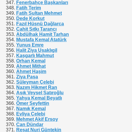
Fenerbahçe Başkanları
Fatih Terim
Fatih Sultan Mehmet
Dede Korkut
Fazıl Hüsnü Dağlarca
Cahit Sıtkı Tarancı
Abdülhak Hamit Tarhan
Mustafa Kemal Atatürk
Yunus Emre
Halit Ziya Uşaklıgil
Kaşgarlı Mahmut
Orhan Kemal
Ahmet Mithat
Ahmet Haşim
Ziya Paşa
Süleyman Çelebi
Nazım Hikmet Ran
Aşık Veysel Şatıroğlu
Yahya Kemal Beyatlı
Ömer Seyfettin
Namık Kemal
Evliya Çelebi
Mehmet Akif Ersoy
Can Dündar
Reşat Nuri Güntekin