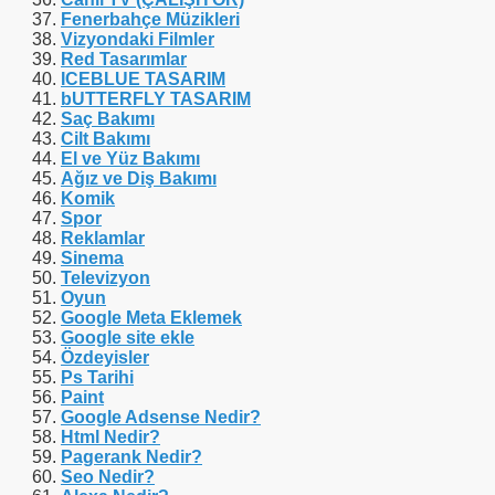
Fenerbahçe Müzikleri
Vizyondaki Filmler
Red Tasarımlar
ICEBLUE TASARIM
bUTTERFLY TASARIM
Saç Bakımı
Cilt Bakımı
El ve Yüz Bakımı
Ağız ve Diş Bakımı
Komik
Spor
Reklamlar
Sinema
Televizyon
Oyun
Google Meta Eklemek
Google site ekle
Özdeyisler
Ps Tarihi
Paint
Google Adsense Nedir?
Html Nedir?
Pagerank Nedir?
Seo Nedir?