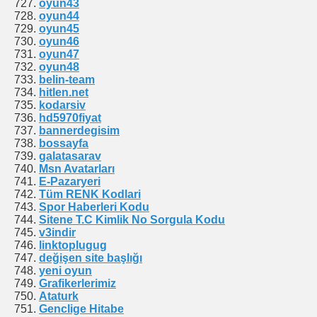
oyun43
oyun44
oyun45
oyun46
oyun47
oyun48
belin-team
hitlen.net
kodarsiv
hd5970fiyat
bannerdegisim
bossayfa
galatasarav
Msn Avatarları
E-Pazaryeri
Tüm RENK Kodlari
Spor Haberleri Kodu
Sitene T.C Kimlik No Sorgula Kodu
v3indir
linktoplugug
değişen site başlığı
yeni oyun
Grafikerlerimiz
Ataturk
Genclige Hitabe