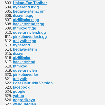
Hakan-Fan Toolbar
hyperend.tr.gg
bedava-sitem.com
dizayn.tr.gg
gizliilimler.tr.gg
hackerfriend.tr.gg
htmlkod.tr.gg
odev-arsivleri.tr.gg
piriketseverler.tr.gg
trakyafb.tr.gg
hyperend
bedava-sitem
dizayn
gizliilimler
hackerfriend
htmlkod
odev-arsivleri
piriketseverler
trakyafb
Lost Osuruklu Version
facebook
google
yahoo
negrodizayn
webguardian