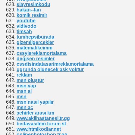
slayresimkodu
hakan--fan
komik resimlr
youtube
vidivodo
timsah
tumhepsiburada
gizemligercekler
matematikcimm
cssylereklamortalama
değişen resimler
cssdisindatasarimreklamortalama
ugrunda olunecek ask yoktur
reklam
DAR KALDIĞINI GÖSTER
msn oluştur
msn yap
msn al
msn
msn nasıl yapılır
msn ac
şehirler arası km
www.akilhastanesi.tr.gg
bedavasitem.forum.st
www.htmlkodlar.net
onlinephotoshop.tr.gg