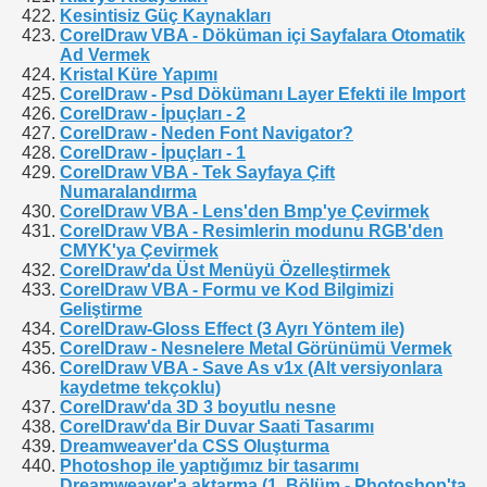
Kesintisiz Güç Kaynakları
CorelDraw VBA - Döküman içi Sayfalara Otomatik
Ad Vermek
Kristal Küre Yapımı
CorelDraw - Psd Dökümanı Layer Efekti ile Import
CorelDraw - İpuçları - 2
CorelDraw - Neden Font Navigator?
CorelDraw - İpuçları - 1
CorelDraw VBA - Tek Sayfaya Çift
Numaralandırma
CorelDraw VBA - Lens'den Bmp'ye Çevirmek
CorelDraw VBA - Resimlerin modunu RGB'den
CMYK'ya Çevirmek
CorelDraw'da Üst Menüyü Özelleştirmek
CorelDraw VBA - Formu ve Kod Bilgimizi
Geliştirme
CorelDraw-Gloss Effect (3 Ayrı Yöntem ile)
CorelDraw - Nesnelere Metal Görünümü Vermek
CorelDraw VBA - Save As v1x (Alt versiyonlara
kaydetme tekçoklu)
CorelDraw'da 3D 3 boyutlu nesne
CorelDraw'da Bir Duvar Saati Tasarımı
Dreamweaver'da CSS Oluşturma
Photoshop ile yaptığımız bir tasarımı
Dreamweaver'a aktarma (1. Bölüm - Photoshop'ta