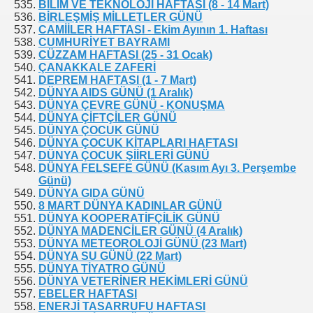
BİLİM VE TEKNOLOJİ HAFTASI (8 - 14 Mart)
BİRLEŞMİŞ MİLLETLER GÜNÜ
CAMİİLER HAFTASI - Ekim Ayının 1. Haftası
CUMHURİYET BAYRAMI
CÜZZAM HAFTASI (25 - 31 Ocak)
ÇANAKKALE ZAFERİ
DEPREM HAFTASI (1 - 7 Mart)
DÜNYA AIDS GÜNÜ (1 Aralık)
DÜNYA ÇEVRE GÜNÜ - KONUŞMA
DÜNYA ÇİFTÇİLER GÜNÜ
DÜNYA ÇOCUK GÜNÜ
DÜNYA ÇOCUK KİTAPLARI HAFTASI
DÜNYA ÇOCUK ŞİİRLERİ GÜNÜ
DÜNYA FELSEFE GÜNÜ (Kasım Ayı 3. Perşembe
Günü)
DÜNYA GIDA GÜNÜ
8 MART DÜNYA KADINLAR GÜNÜ
DÜNYA KOOPERATİFÇİLİK GÜNÜ
DÜNYA MADENCİLER GÜNÜ (4 Aralık)
DÜNYA METEOROLOJİ GÜNÜ (23 Mart)
DÜNYA SU GÜNÜ (22 Mart)
DÜNYA TİYATRO GÜNÜ
DÜNYA VETERİNER HEKİMLERİ GÜNÜ
EBELER HAFTASI
ENERJİ TASARRUFU HAFTASI