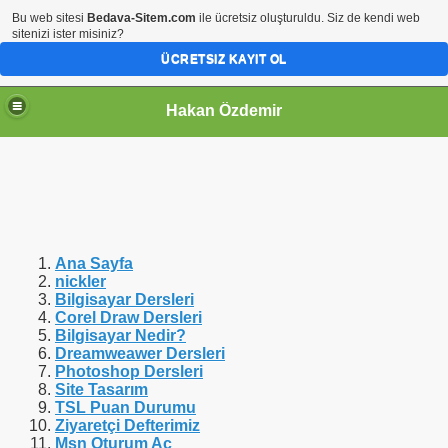
Bu web sitesi
Bedava-Sitem.com
ile ücretsiz oluşturuldu. Siz de kendi web
sitenizi ister misiniz?
ÜCRETSIZ KAYIT OL
Hakan Özdemir
Ana Sayfa
nickler
Bilgisayar Dersleri
Corel Draw Dersleri
Bilgisayar Nedir?
Dreamweawer Dersleri
Photoshop Dersleri
Site Tasarım
TSL Puan Durumu
Ziyaretçi Defterimiz
Msn Oturum Aç