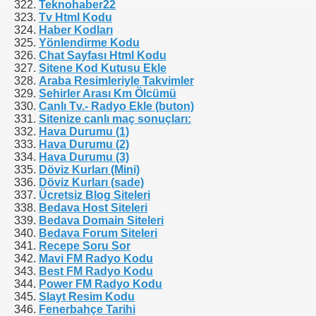
Teknohaber22
 alt bağlantı nasıl verebilirim?
Tv Html Kodu
Haber Kodları
Yönlendirme Kodu
abilirim?
Chat Sayfası Html Kodu
Sitene Kod Kutusu Ekle
YNAK'ta tek satırda nasıl gösterebilirim?
Araba Resimleriyle Takvimler
Sehirler Arası Km Ölcümü
Canlı Tv.- Radyo Ekle (buton)
Sitenize canlı maç sonuçları:
Hava Durumu (1)
Hava Durumu (2)
Hava Durumu (3)
Döviz Kurları (Mini)
Döviz Kurları (sade)
Ücretsiz Blog Siteleri
Bedava Host Siteleri
Bedava Domain Siteleri
Bedava Forum Siteleri
Recepe Soru Sor
Mavi FM Radyo Kodu
Best FM Radyo Kodu
Power FM Radyo Kodu
Slayt Resim Kodu
Fenerbahçe Tarihi