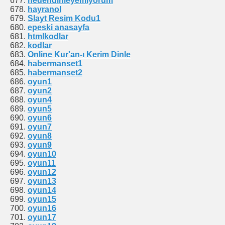
nedendinleyemiyorum
hayranol
Slayt Resim Kodu1
epeski anasayfa
htmlkodlar
kodlar
Online Kur'an-ı Kerim Dinle
habermanset1
habermanset2
oyun1
oyun2
oyun4
oyun5
oyun6
oyun7
oyun8
oyun9
oyun10
oyun11
oyun12
oyun13
oyun14
oyun15
oyun16
oyun17