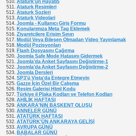
Ataturk'un Hayati5
Ataturk Resimleri
Ataturk Sozleri
Ataturk Videolari
Joomla - Kullanıcı Giriş Formu
Konularımıza Meta Tag Eklemek
Ziyaretçilere Erişim Sınırı
Modül Veya Bileşen Olmadan Video Yayınlamak
Modül Pozisyonları
Flash Dosyasını Çağırma
Joomla Safe Mode Hatasını Gidermek
Joomla'da Anket Sayfasını Değiştirme-1
Joomla'da Anket Sayfasını Değiştirme-2
Joomla Dersleri
SP3'ü Vista'da Entegre Etmeyin
Gazze İçin Özel Bir Çalışma
Resim Galerisi Html Kodu
Türkiye il Plaka Kodları ve Telefon Kodları
AHİLİK HAFTASI
ANKARA'NIN BAŞKENT OLUŞU
ANNELER GÜNÜ
ATATÜRK HAFTASI
ATATÜRK'ÜN ANKARAYA GELİŞİ
AVRUPA GÜNÜ
BABALAR GÜNÜ