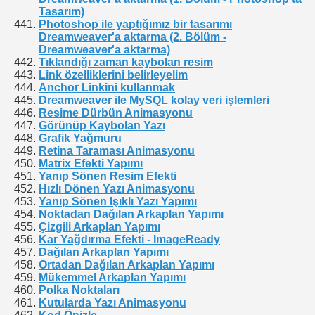
Tasarım)
Photoshop ile yaptığımız bir tasarımı
Dreamweaver'a aktarma (2. Bölüm -
Dreamweaver'a aktarma)
Tıklandığı zaman kaybolan resim
Link özelliklerini belirleyelim
Anchor Linkini kullanmak
Dreamweaver ile MySQL kolay veri işlemleri
Resime Dürbün Animasyonu
Görünüp Kaybolan Yazı
Grafik Yağmuru
Retina Taraması Animasyonu
Matrix Efekti Yapımı
Yanıp Sönen Resim Efekti
Hızlı Dönen Yazı Animasyonu
Yanıp Sönen Işıklı Yazı Yapımı
Noktadan Dağılan Arkaplan Yapımı
Çizgili Arkaplan Yapımı
Kar Yağdırma Efekti - ImageReady
Dağılan Arkaplan Yapımı
Ortadan Dağılan Arkaplan Yapımı
Mükemmel Arkaplan Yapımı
Polka Noktaları
Kutularda Yazı Animasyonu