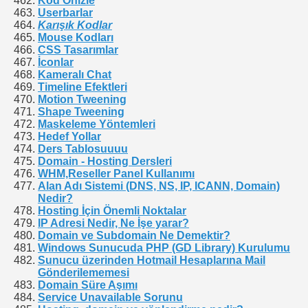
Kod Önizle
Userbarlar
Karışık Kodlar
Mouse Kodları
CSS Tasarımlar
İconlar
Kameralı Chat
Timeline Efektleri
Motion Tweening
Shape Tweening
Maskeleme Yöntemleri
Hedef Yollar
Ders Tablosuuuu
Domain - Hosting Dersleri
WHM,Reseller Panel Kullanımı
Alan Adı Sistemi (DNS, NS, IP, ICANN, Domain)
Nedir?
Hosting İçin Önemli Noktalar
IP Adresi Nedir, Ne İşe yarar?
Domain ve Subdomain Ne Demektir?
Windows Sunucuda PHP (GD Library) Kurulumu
Sunucu üzerinden Hotmail Hesaplarına Mail
Gönderilememesi
Domain Süre Aşımı
Service Unavailable Sorunu