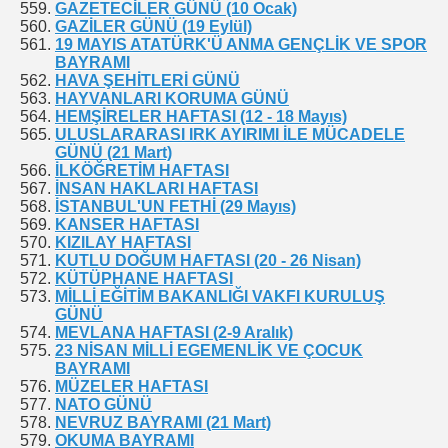
GAZETECİLER GÜNÜ (10 Ocak)
GAZİLER GÜNÜ (19 Eylül)
19 MAYIS ATATÜRK'Ü ANMA GENÇLİK VE SPOR
BAYRAMI
HAVA ŞEHİTLERİ GÜNÜ
HAYVANLARI KORUMA GÜNÜ
HEMŞİRELER HAFTASI (12 - 18 Mayıs)
ULUSLARARASI IRK AYIRIMI İLE MÜCADELE
GÜNÜ (21 Mart)
İLKÖĞRETİM HAFTASI
İNSAN HAKLARI HAFTASI
İSTANBUL'UN FETHİ (29 Mayıs)
KANSER HAFTASI
KIZILAY HAFTASI
KUTLU DOĞUM HAFTASI (20 - 26 Nisan)
KÜTÜPHANE HAFTASI
MİLLİ EĞİTİM BAKANLIĞI VAKFI KURULUŞ
GÜNÜ
MEVLANA HAFTASI (2-9 Aralık)
23 NİSAN MİLLİ EGEMENLİK VE ÇOCUK
BAYRAMI
MÜZELER HAFTASI
NATO GÜNÜ
NEVRUZ BAYRAMI (21 Mart)
OKUMA BAYRAMI