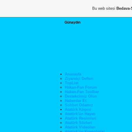
Bu web sitesi
Bedava-
Günaydın
Anasayfa
Ziyaretçi Defteri
TopList
Hakan-Fan Forum
Hakan-Fan Toolbar
Destekcimiz Olun
Haberdar Et
Sohbet Odamız
Atatürk Köşesi
Atatürk'ün Hayatı
Atatürk Resimleri
Atatürk Sözleri
Atatürk Videoları
Atatürk'ün Kronolojisi