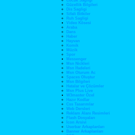
Cocuk Sagligi
Güzellik Bilgileri
Dis Sagligi
Sifali Bitkiler
Ruh Sagligi
Video Kösesi
Araba
Dans
Haber
Hayvan
Komik
Müzik
Spor
Messenger
Msn Nickleri
Msn İfadeleri
Msn Oturum Ac
Spaces Oluştur
Msn Bilgileri
Hatalar ve Çözümler
Msn Plus Live
W3master Özel
Hazır Kodlar
Css Tasarımlar
Web Dersleri
Reklam Alanı Resimleri
Flash Dosyaları
İcon Arsivi
Userbar Arkaplanları
Banner Arkaplanları