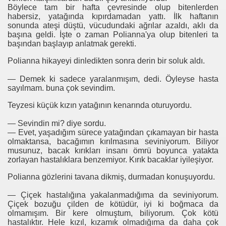
Böylece tam bir hafta çevresinde olup bitenlerden
habersiz, yatağında kıpırdamadan yattı. İlk haftanın
sonunda ateşi düştü, vücudundaki ağrılar azaldı, aklı da
başına geldi. İşte o zaman Polianna'ya olup bitenleri ta
başından başlayıp anlatmak gerekti.
Polianna hikayeyi dinledikten sonra derin bir soluk aldı.
— Demek ki sadece yaralanmışım, dedi. Öyleyse hasta
sayılmam. buna çok sevindim.
Teyzesi küçük kızın yatağının kenarında oturuyordu.
— Sevindin mi? diye sordu.
— Evet, yaşadığım sürece yatağından çıkamayan bir hasta
olmaktansa, bacağımın kırılmasına seviniyorum. Biliyor
musunuz, bacak kırıkları insanı ömrü boyunca yatakta
zorlayan hastalıklara benzemiyor. Kırık bacaklar iyileşiyor.
Polianna gözlerini tavana dikmiş, durmadan konuşuyordu.
— Çiçek hastalığına yakalanmadığıma da seviniyorum.
Çiçek bozuğu çilden de kötüdür, iyi ki boğmaca da
olmamışım. Bir kere olmuştum, biliyorum. Çok kötü
hastalıktır. Hele kızıl, kızamık olmadığıma da daha çok