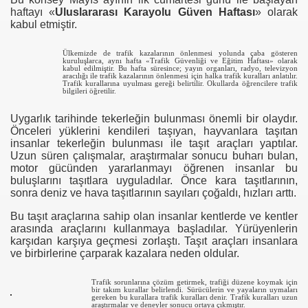
haftayı «
Uluslararası Karayolu Güven Haftası
» olarak
kabul etmiştir.
Ülkemizde de trafik kazalarının önlenmesi yolunda çaba gösteren
kuruluşlarca, aynı hafta «Trafik Güvenliği ve Eğitim Haftası» olarak
kabul edilmiştir. Bu hafta süresince; yayın organları, radyo, televizyon
aracılığı ile trafik kazalarının önlenmesi için halka trafik kuralları anlatılır.
Trafik kurallarına uyulması gereği belirtilir. Okullarda öğrencilere trafik
bilgileri öğretilir.
Uygarlık tarihinde tekerleğin bulunması önemli bir olaydır.
Önceleri yüklerini kendileri taşıyan, hayvanlara taşıtan
insanlar tekerleğin bulunması ile taşıt araçları yaptılar.
Uzun süren çalışmalar, araştırmalar sonucu buharı bulan,
motor gücünden yararlanmayı öğrenen insanlar bu
buluşlarını taşıtlara uyguladılar. Önce kara taşıtlarının,
sonra deniz ve hava taşıtlarının sayıları çoğaldı, hızları arttı.
Bu taşıt araçlarına sahip olan insanlar kentlerde ve kentler
arasında araçlarını kullanmaya başladılar. Yürüyenlerin
karşıdan karşıya geçmesi zorlaştı. Taşıt araçları insanlara
ve birbirlerine çarparak kazalara neden oldular.
Trafik sorunlarına çözüm getirmek, trafiği düzene koymak için
bir takım kurallar belirlendi. Sürücülerin ve yayaların uymaları
gereken bu kurallara trafik kuralları denir. Trafik kuralları uzun
araştırmalar ve deneyler sonucu ortaya çıkmıştır.