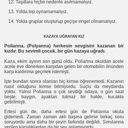
Taşıtlara hiçbir nedenle asılmamalıyız.
Yolda top oynamamalıyız.
Yolda gruplar oluşturup geçişe engel olmamalıyız.
KAZAYA UĞRAYAN KIZ
Polianna, (Polyanna) herkesin sevgisini kazanan bir
kızdır. Bu sevimli çocuk, bir gün kazaya uğradı.
Kaza, ekim ayının son günü oldu. Polianna okuldan acele
acele eve dönerken karşıdan gelen bir otomobilin önünden
karşı kaldırıma geçmek istemişti.
İşte bundan sonra olanları hiç kimse öğrenemedi. Kazanın
nasıl olduğunu kimse bilmiyordu. Suçlu da meydanda
yoktu. Yalnız Polianna o çok sevdiği odaya, o gün saat
beşte, baygın, ayakları tutmaz bir halde, kucakta
getirilmişti.
Ertesi gün de, daha ertesi gün de Polianna okula
gidemedi. Zaman zaman aklı başına gelirse birkaç soru
soruyordu ama daha bir şeyin farkında değildi. Sorularına
verilen karşılıklardan da bir şey anlamıyordu.