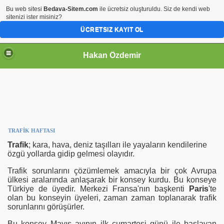
Bu web sitesi
Bedava-Sitem.com
ile ücretsiz oluşturuldu. Siz de kendi web
sitenizi ister misiniz?
ÜCRETSIZ KAYIT OL
Hakan Özdemir
TRAFİK HAFTASI
Trafik
; kara, hava, deniz taşılları ile yayaların kendilerine
özgü yollarda gidip gelmesi olayıdır.
Trafik sorunlarını çözümlemek amacıyla bir çok Avrupa
ülkesi aralarında anlaşarak bir konsey kurdu. Bu konseye
Türkiye de üyedir. Merkezi Fransa'nın başkenti
Paris
'te
olan bu konseyin üyeleri, zaman zaman toplanarak trafik
sorunlarını görüşürler.
Bu konsey Mayıs ayının ilk cumartesi günü ile başlayan