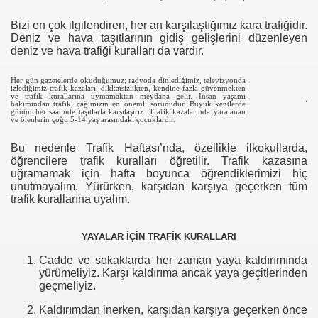
Bizi en çok ilgilendiren, her an karşılaştığımız kara trafiğidir.
Deniz ve hava taşıtlarının gidiş gelişlerini düzenleyen
deniz ve hava trafiği kuralları da vardır.
Her gün gazetelerde okuduğumuz; radyoda dinlediğimiz, televizyonda
izlediğimiz trafik kazaları; dikkatsizlikten, kendine fazla güvenmekten
ve trafik kurallarına uymamaktan meydana gelir. İnsan yaşamı
bakımından trafik, çağımızın en önemli sorunudur. Büyük kentlerde
günün her saatinde taşıtlarla karşılaşırız. Trafik kazalarında yaralanan
ve ölenlerin çoğu 5-14 yaş arasındaki çocuklardır.
Bu nedenle Trafik Haftası’nda, özellikle ilkokullarda,
öğrencilere trafik kuralları öğretilir. Trafik kazasına
uğramamak için hafta boyunca öğrendiklerimizi hiç
unutmayalım. Yürürken, karşıdan karşıya geçerken tüm
trafik kurallarına uyalım.
YAYALAR İÇİN TRAFİK KURALLARI
Cadde ve sokaklarda her zaman yaya kaldırımında
yürümeliyiz. Karşı kaldırıma ancak yaya geçitlerinden
geçmeliyiz.
Kaldırımdan inerken, karşıdan karşıya geçerken önce