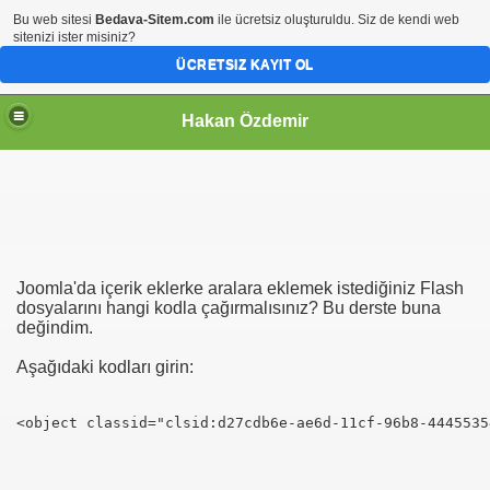
Bu web sitesi
Bedava-Sitem.com
ile ücretsiz oluşturuldu. Siz de kendi web
sitenizi ister misiniz?
ÜCRETSIZ KAYIT OL
Hakan Özdemir
Joomla'da içerik eklerke aralara eklemek istediğiniz Flash
dosyalarını hangi kodla çağırmalısınız? Bu derste buna
değindim.
Aşağıdaki kodları girin:
<
object
classid
=
"clsid:d27cdb6e-ae6d-11cf-96b8-4445535