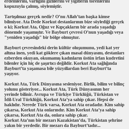
erdemlerini, varlığını gizlilerini ve yiğitlerin törenlerini
kopuzuyla çalmış, söylemiştir.
Tartışılmaz gerçek nedir? O’nu Allah’tan başka kimse
bilmiyor. Ata Dede Korkut destanlarının bize söylediği gerçek
o ki; Korkut Ata, Oğuz ve Kıpçakların bir arada yaşadığı
dönemde yaşamıştır. Ve Bayburt çevresi O’nun yaşadığı veya
"yeniden yaşadığı" bir bölge olmuştur.
Bayburt çevresindeki derin kültür oluşumunu, yedi kat yer
altına inen, yedi kat göklere çıkan masal dünyasını, destanları
ezberden okuyan, okumamış kadınların üstün irfan kudretini
bilenler için hiç de şaşırtıcı değildir. Korkut Ata sağlığında
Bayburt’ta yaşamasa bile yüzyıllardan beri Bayburt’ta
yaşıyor.
Korkut Ata, Türk Dünyasına sesleniyor. Birlik, bilim ve bilinç
yolunu gösteriyor... Korkut Ata, Türk Dünyasının her
yerinde bilinir. Avrupa ve Türkiye Türklüğü, Türkistan ve
İdil-Ural Türklüğü, Korkut Ata’ya sahip çıkar. Hepsi de
haklıdır. Nerede Türk varsa, Korkut Ata oradadır. Kim sahip
çıkarsa, Korkut Ata onlarındır. Kim Korkut Ata’ya sahip
çıkarsa, Korkut Ata da, onlara sahip çıkar.
Korkut Ata’nın bir mezarı Kazakistan’da, Türkistan şehrine
yakın bir yerdedir. Bir mezarı da Bayburt’tadır...