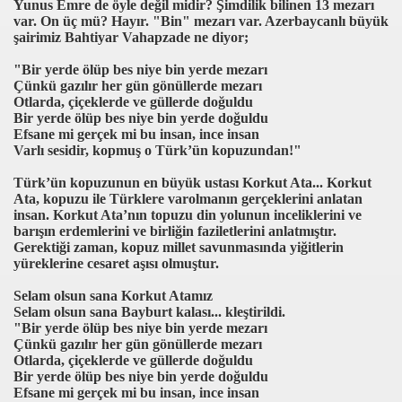
Yunus Emre de öyle değil midir? Şimdilik bilinen 13 mezarı
var. On üç mü? Hayır. "Bin" mezarı var. Azerbaycanlı büyük
şairimiz Bahtiyar Vahapzade ne diyor;
"Bir yerde ölüp bes niye bin yerde mezarı
Çünkü gazılır her gün gönüllerde mezarı
Otlarda, çiçeklerde ve güllerde doğuldu
Bir yerde ölüp bes niye bin yerde doğuldu
Efsane mi gerçek mi bu insan, ince insan
Varlı sesidir, kopmuş o Türk’ün kopuzundan!"
Türk’ün kopuzunun en büyük ustası Korkut Ata... Korkut
Ata, kopuzu ile Türklere varolmanın gerçeklerini anlatan
insan. Korkut Ata’nın topuzu din yolunun inceliklerini ve
barışın erdemlerini ve birliğin faziletlerini anlatmıştır.
Gerektiği zaman, kopuz millet savunmasında yiğitlerin
yüreklerine cesaret aşısı olmuştur.
Selam olsun sana Korkut Atamız
Selam olsun sana Bayburt kalası... kleştirildi.
"Bir yerde ölüp bes niye bin yerde mezarı
Çünkü gazılır her gün gönüllerde mezarı
Otlarda, çiçeklerde ve güllerde doğuldu
Bir yerde ölüp bes niye bin yerde doğuldu
Efsane mi gerçek mi bu insan, ince insan