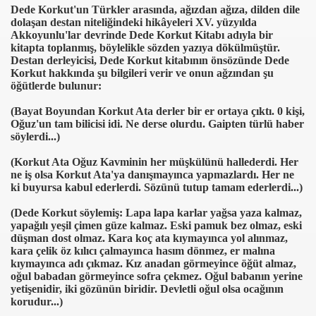
Dede Korkut'un Türkler arasında, ağızdan ağıza, dilden dile
dolaşan destan niteliğindeki hikâyeleri XV. yüzyılda
Akkoyunlu'lar devrinde Dede Korkut Kitabı adıyla bir
kitapta toplanmış, böylelikle sözden yazıya dökülmüştür.
Destan derleyicisi, Dede Korkut kitabının önsözünde Dede
Korkut hakkında şu bilgileri verir ve onun ağzından şu
öğütlerde bulunur:
(Bayat Boyundan Korkut Ata derler bir er ortaya çıktı. 0 kişi,
Oğuz'un tam bilicisi idi. Ne derse olurdu. Gaipten türlü haber
söylerdi...)
(Korkut Ata Oğuz Kavminin her müşkülünü hallederdi. Her
ne iş olsa Korkut Ata'ya danışmayınca yapmazlardı. Her ne
ki buyursa kabul ederlerdi. Sözünü tutup tamam ederlerdi...)
(Dede Korkut söylemiş: Lapa lapa karlar yağsa yaza kalmaz,
yapağılı yeşil çimen güze kalmaz. Eski pamuk bez olmaz, eski
düşman dost olmaz. Kara koç ata kıymayınca yol alınmaz,
kara çelik öz kılıcı çalmayınca hasım dönmez, er malına
kıymayınca adı çıkmaz. Kız anadan görmeyince öğüt almaz,
oğul babadan görmeyince sofra çekmez. Oğul babanın yerine
yetişenidir, iki gözünün biridir. Devletli oğul olsa ocağının
korudur...)