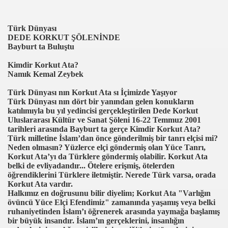
Türk Dünyası
DEDE KORKUT ŞÖLENİNDE
Bayburt ta Buluştu
Kimdir Korkut Ata?
Namık Kemal Zeybek
Türk Dünyası nın Korkut Ata sı İçimizde Yaşıyor
Türk Dünyası nın dört bir yanından gelen konukların
katılımıyla bu yıl yedincisi gerçekleştirilen Dede Korkut
Uluslararası Kültür ve Sanat Şöleni 16-22 Temmuz 2001
tarihleri arasında Bayburt ta gerçe Kimdir Korkut Ata?
Türk milletine İslam’dan önce gönderilmiş bir tanrı elçisi mi?
Neden olmasın? Yüzlerce elçi göndermiş olan Yüce Tanrı,
Korkut Ata’yı da Türklere göndermiş olabilir. Korkut Ata
belki de evliyadandır... Ötelere erişmiş, ötelerden
öğrendiklerini Türklere iletmiştir. Nerede Türk varsa, orada
Korkut Ata vardır.
Halkımız en doğrusunu bilir diyelim; Korkut Ata "Varlığın
övüncü Yüce Elçi Efendimiz" zamanında yaşamış veya belki
ruhaniyetinden İslam’ı öğrenerek arasında yaymağa başlamış
bir büyük insandır. İslam’ın gerçeklerini, insanlığın