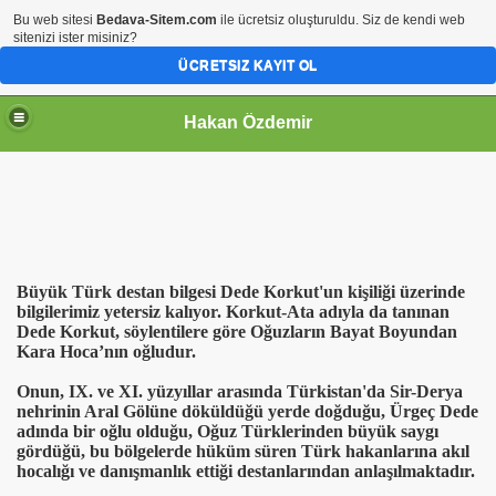
Bu web sitesi
Bedava-Sitem.com
ile ücretsiz oluşturuldu. Siz de kendi web
sitenizi ister misiniz?
ÜCRETSIZ KAYIT OL
Hakan Özdemir
Büyük Türk destan bilgesi Dede Korkut'un kişiliği üzerinde
bilgilerimiz yetersiz kalıyor. Korkut-Ata adıyla da tanınan
Dede Korkut, söylentilere göre Oğuzların Bayat Boyundan
Kara Hoca’nın oğludur.
Onun, IX. ve XI. yüzyıllar arasında Türkistan'da Sir-Derya
nehrinin Aral Gölüne döküldüğü yerde doğduğu, Ürgeç Dede
adında bir oğlu olduğu, Oğuz Türklerinden büyük saygı
gördüğü, bu bölgelerde hüküm süren Türk hakanlarına akıl
hocalığı ve danışmanlık ettiği destanlarından anlaşılmaktadır.