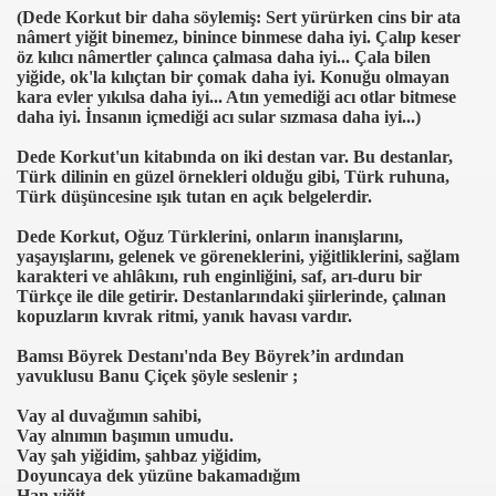
(Dede Korkut bir daha söylemiş: Sert yürürken cins bir ata
nâmert yiğit binemez, binince binmese daha iyi. Çalıp keser
öz kılıcı nâmertler çalınca çalmasa daha iyi... Çala bilen
yiğide, ok'la kılıçtan bir çomak daha iyi. Konuğu olmayan
kara evler yıkılsa daha iyi... Atın yemediği acı otlar bitmese
daha iyi. İnsanın içmediği acı sular sızmasa daha iyi...)
Dede Korkut'un kitabında on iki destan var. Bu destanlar,
Türk dilinin en güzel örnekleri olduğu gibi, Türk ruhuna,
Türk düşüncesine ışık tutan en açık belgelerdir.
Dede Korkut, Oğuz Türklerini, onların inanışlarını,
yaşayışlarını, gelenek ve göreneklerini, yiğitliklerini, sağlam
karakteri ve ahlâkını, ruh enginliğini, saf, arı-duru bir
Türkçe ile dile getirir. Destanlarındaki şiirlerinde, çalınan
kopuzların kıvrak ritmi, yanık havası vardır.
Bamsı Böyrek Destanı'nda Bey Böyrek’in ardından
yavuklusu Banu Çiçek şöyle seslenir ;
Vay al duvağımın sahibi,
Vay alnımın başımın umudu.
Vay şah yiğidim, şahbaz yiğidim,
Doyuncaya dek yüzüne bakamadığım
Han yiğit...