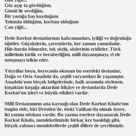
Göz açıp ta gördüğüm,
Gönül ile sevdiğim,
Bir yastığa baş koyduğum
Yolunda öldüğüm, kurban olduğum
Can yiğit...
Dede Korkut destanlarının kahramanları, iyiliği ve doğruluğu
öğütler. Güçsüzlerin, çaresizlerin, her zaman yanındadır.
Hile-hurda bilmezler, tok sözlü, sözlerinin eridirler. Türk
milletinin birlik ve beraberliğini, millî dayanışmayı, el ele
tutuşmayı telkin eder.
Yüzyıllar boyu, heyecanla okunan bu eserdeki destanlar,
Doğu ve Orta Anadolu'da, çeşitli varyantları ile yaşamıştır.
Anadolu'nun birçok bölgelerinde, halk arasında söylenen,
kuşaktan kuşağa aktarılan hikâye ve destanlarda Dede
Korkut'un izleri ve büyük etkileri vardır.
Millî Destanımızın ana kaynağı olan Dede Korkut Kitabı’nın
bugün elde, biri Dresden'de, öteki Vatikan'da olmak üzere,
iki yazma nüshası vardır. Bu yazma eserlere dayanarak Dede
Korkut Kitabı, memleketimizde birkaç kez basıldığı gibi,
birçok yabancı memleketlerde çeşitli dillere de çevrilmiştir.