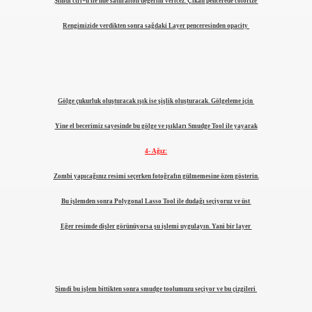
Şimdi ctrl+u ile hue saturaiton değerini vericez. Çıkan pencerede colorize
Rengimizide verdikten sonra sağdaki Layer penceresinden opacity
Gölge çukurluk oluşturacak ışık ise şişlik oluşturacak. Gölgeleme için
Yine el becerimiz sayesinde bu gölge ve ışıkları Smudge Tool ile yayarak
4- Ağız:
Zombi yapıcağınız resimi seçerken fotoğrafın gülmemesine özen gösterin.
Bu işlemden sonra Polygonal Lasso Tool ile dudağı seçiyoruz ve üst
Eğer resimde dişler görünüyorsa şu işlemi uygulayın. Yani bir layer
Şimdi bu işlem bittikten sonra smudge toolumuzu seçiyor ve bu çizgileri