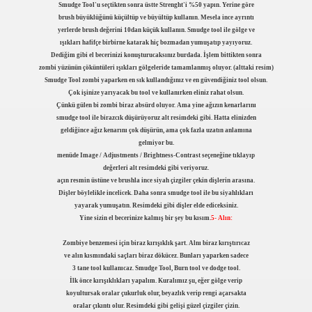
Smudge Tool'u seçtikten sonra üstte Strenght'i %50 yapın. Yerine göre
brush büyüklüğünü küçültüp ve büyültüp kullanın. Mesela ince ayrıntı
yerlerde brush değerini 10dan küçük kullanın. Smudge tool ile gölge ve
ışıkları hafifçe birbirne katarak hiç bozmadan yumuşatıp yayıyoruz.
Dediğim gibi el becerinizi konuşturucaksınız burdada. İşlem bittikten sonra
zombi yüzünün çöküntüleri ışıkları gölgeleride tamamlanmış oluyor. (alttaki resim)
Smudge Tool zombi yaparken en sık kullandığınız ve en güvendiğiniz tool olsun.
Çok işinize yarıyacak bu tool ve kullanırken eliniz rahat olsun.
Çünkü gülen bi zombi biraz absürd oluyor. Ama yine ağızın kenarlarını
smudge tool ile birazcık düşürüyoruz alt resimdeki gibi. Hatta elinizden
geldiğince ağız kenarını çok düşürün, ama çok fazla uzatın anlamına
gelmiyor bu.
menüde Image / Adjustments / Brightness-Contrast seçeneğine tıklayıp
değerleri alt resimdeki gibi veriyoruz.
açın resmin üstüne ve brushla ince siyah çizgiler çekin dişlerin arasına.
Dişler böylelikle incelicek. Daha sonra smudge tool ile bu siyahlıkları
yayarak yumuşatın. Resimdeki gibi dişler elde ediceksiniz.
Yine sizin el becerinize kalmış bir şey bu kısım.
5- Alın:
Zombiye benzemesi için biraz kırışıklık şart. Alnı biraz kırıştırıcaz
ve alın kısmındaki saçları biraz dökücez. Bunları yaparken sadece
3 tane tool kullanıcaz. Smudge Tool, Burn tool ve dodge tool.
İlk önce kırışıklıkları yapalım. Kuralımız şu, eğer gölge verip
koyultursak oralar çukurluk olur, beyazlık verip rengi açarsakta
oralar çıkıntı olur. Resimdeki gibi gelişi güzel çizgiler çizin.