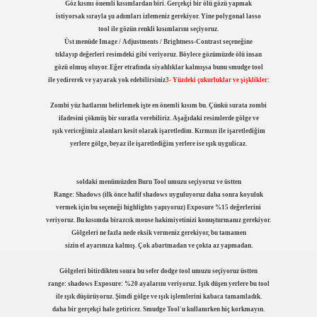
Göz kısmı önemli kısımlardan biri. Gerçekçi bir ölü gözü yapmak
istiyorsak sırayla şu adımları izlemeniz gerekiyor. Yine polygonal lasso
tool ile gözün renkli kısımlarını seçiyoruz.
Üst menüde Image / Adjustments / Brightness-Contrast seçeneğine
tıklayıp değerleri resimdeki gibi veriyoruz. Böylece gözümüzde ölü insan
gözü olmuş oluyor. Eğer etrafında siyahlıklar kalmışsa bunu smudge tool
ile yedirerek ve yayarak yok edebilirsiniz
3- Yüzdeki çukurluklar ve şişklikler:
Zombi yüz hatlarını belirlemek işte en önemli kısım bu. Çünkü surata zombi
ifadesini çökmüş bir suratla verebiliriz. Aşağıdaki resimlerde gölge ve
ışık vericeğimiz alanları kesit olarak işaretledim. Kırmızı ile işaretlediğim
yerlere gölge, beyaz ile işaretlediğim yerlere ise ışık uygulicaz.
soldaki menümüzden Burn Tool umuzu seçiyoruz ve üstten
Range: Shadows (ilk önce hafif shadows uyguluyoruz daha sonra koyuluk
vermek için bu seçeneği highlights yapıyoruz) Exposure %15 değerlerini
veriyoruz. Bu kısımda birazcık mouse hakimiyetinizi konuşturmanız gerekiyor.
Gölgeleri ne fazla nede eksik vermeniz gerekiyor, bu tamamen
sizin el ayarınıza kalmış. Çok abartmadan ve çokta az yapmadan.
Gölgeleri bitirdikten sonra bu sefer dodge tool umuzu seçiyoruz üstten
range: shadows Exposure: %20 ayalarını veriyoruz. Işık düşen yerlere bu tool
ile ışık düşürüyoruz. Şimdi gölge ve ışık işlemlerini kabaca tamamladık.
daha bir gerçekçi hale getiricez. Smudge Tool'u kullanırken hiç korkmayın.