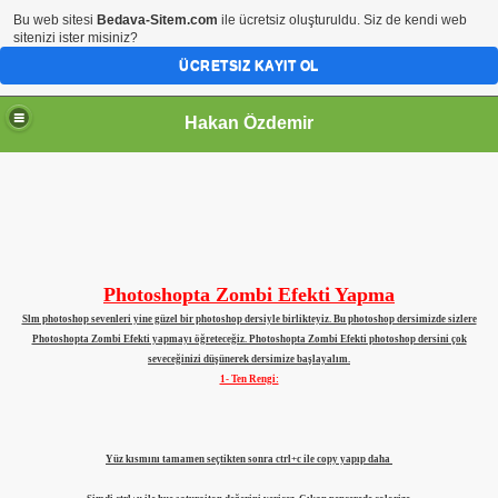
Bu web sitesi
Bedava-Sitem.com
ile ücretsiz oluşturuldu. Siz de kendi web
sitenizi ister misiniz?
ÜCRETSIZ KAYIT OL
Hakan Özdemir
Photoshopta Zombi Efekti Yapma
Slm photoshop sevenleri yine güzel bir photoshop dersiyle birlikteyiz. Bu photoshop dersimizde sizlere
Photoshopta Zombi Efekti yapmayı öğreteceğiz. Photoshopta Zombi Efekti photoshop dersini çok
seveceğinizi düşünerek dersimize başlayalım.
1- Ten Rengi:
Yüz kısmını tamamen seçtikten sonra ctrl+c ile copy yapıp daha