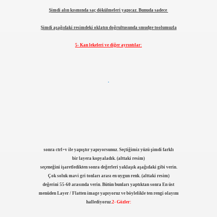
Şimdi alın kısmında saç dökülmeleri yapıcaz. Bunuda sadece
Şimdi aşağıdaki resimdeki oklatın doğrultusunda smudge toolumuzla
5- Kan lekeleri ve diğer ayrıntılar:
sonra ctrl+v ile yapıştır yapıyorsunuz. Seçtiğimiz yüzü şimdi farklı
bir layera kopyaladık. (alttaki resim)
seçeneğini işaretledikten sonra değerleri yaklaşık aşağıdaki gibi verin.
Çok soluk mavi gri tonları arası en uygun renk. (alttaki resim)
değerini 55-60 arasında verin. Bütün bunları yaptıktan sonra En üst
menüden Layer / Flatten image yapıyoruz ve böylelikle ten rengi olayını
hallediyoruz.
2- Gözler: