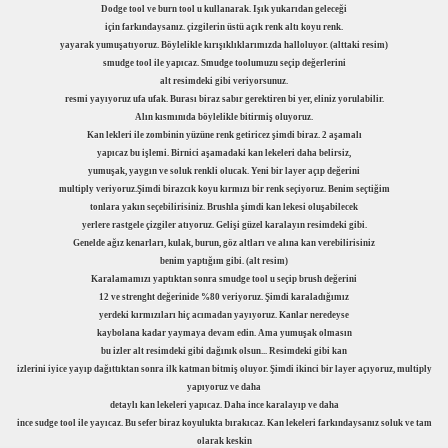
Dodge tool ve burn tool u kullanarak. Işık yukarıdan geleceği
için farkındaysanız. çizgilerin üstü açık renk altı koyu renk.
yayarak yumuşatıyoruz. Böylelikle kırışıklıklarımızda halloluyor. (alttaki resim)
smudge tool ile yapıcaz. Smudge toolumuzu seçip değerlerini
alt resimdeki gibi veriyorsunuz.
resmi yayıyoruz ufa ufak. Burası biraz sabır gerektiren bi yer, eliniz yorulabilir.
Alın kısmınıda böylelikle bitirmiş oluyoruz.
Kan lekleri ile zombinin yüzüne renk getiricez şimdi biraz. 2 aşamalı
yapıcaz bu işlemi. Birnici aşamadaki kan lekeleri daha belirsiz,
yumuşak, yaygın ve soluk renkli olucak. Yeni bir layer açıp değerini
multiply veriyoruz.
Şimdi birazcık koyu kırmızı bir renk seçiyoruz. Benim seçtiğim
tonlara yakın seçebilirisiniz. Brushla şimdi kan lekesi oluşabilecek
yerlere rastgele çizgiler atıyoruz. Gelişi güzel karalayın resimdeki gibi.
Genelde ağız kenarları, kulak, burun, göz altları ve alına kan verebilirisiniz
benim yaptığım gibi. (alt resim)
Karalamamızı yaptıktan sonra smudge tool u seçip brush değerini
12 ve strenght değerinide %80 veriyoruz. Şimdi karaladığımız
yerdeki kırmızıları hiç acımadan yayıyoruz. Kanlar neredeyse
kaybolana kadar yaymaya devam edin. Ama yumuşak olmasın
bu izler alt resimdeki gibi dağınık olsun... Resimdeki gibi kan
izlerini iyice yayıp dağıttıktan sonra ilk katman bitmiş oluyor.
Şimdi ikinci bir layer açıyoruz, multiply
yapıyoruz ve daha
detaylı kan lekeleri yapıcaz. Daha ince karalayıp ve daha
ince sudge tool ile yayıcaz. Bu sefer biraz koyulukta bırakıcaz.
Kan lekeleri farkındaysanız soluk ve tam
olarak keskin