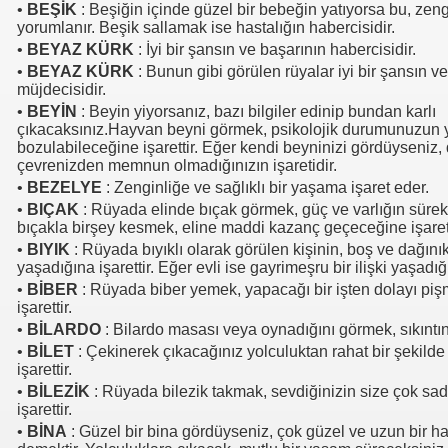
•
BEŞİK
: Beşiğin içinde güzel bir bebeğin yatıyorsa bu, zen
yorumlanır. Beşik sallamak ise hastalığın habercisidir.
•
BEYAZ KÜRK
: İyi bir şansın ve başarının habercisidir.
•
BEYAZ KÜRK
: Bunun gibi görülen rüyalar iyi bir şansın v
müjdecisidir.
•
BEYİN
: Beyin yiyorsanız, bazı bilgiler edinip bundan karlı
çıkacaksınız.Hayvan beyni görmek, psikolojik durumunuzun 
bozulabileceğine işarettir. Eğer kendi beyninizi gördüyseni
çevrenizden memnun olmadığınızın işaretidir.
•
BEZELYE
: Zenginliğe ve sağlıklı bir yaşama işaret eder.
•
BIÇAK
: Rüyada elinde bıçak görmek, güç ve varlığın sürek
bıçakla birşey kesmek, eline maddi kazanç geçeceğine işaret
•
BIYIK
: Rüyada bıyıklı olarak görülen kişinin, boş ve dağınık
yaşadığına işarettir. Eğer evli ise gayrimeşru bir ilişki yaşadığı
•
BİBER
: Rüyada biber yemek, yapacağı bir işten dolayı pi
işarettir.
•
BİLARDO
: Bilardo masası veya oynadığını görmek, sıkıntını
•
BİLET
: Çekinerek çıkacağınız yolculuktan rahat bir şekild
işarettir.
•
BİLEZİK
: Rüyada bilezik takmak, sevdiğinizin size çok sa
işarettir.
•
BİNA
: Güzel bir bina gördüyseniz, çok güzel ve uzun bir ha