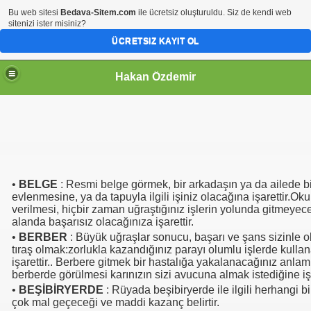
Bu web sitesi
Bedava-Sitem.com
ile ücretsiz oluşturuldu. Siz de kendi web
sitenizi ister misiniz?
ÜCRETSIZ KAYIT OL
Hakan Özdemir
•
BELGE
: Resmi belge görmek, bir arkadaşın ya da ailede bi
evlenmesine, ya da tapuyla ilgili işiniz olacağına işarettir.Ok
verilmesi, hiçbir zaman uğraştığınız işlerin yolunda gitmeyec
alanda başarısız olacağınıza işarettir.
•
BERBER
: Büyük uğraşlar sonucu, başarı ve şans sizinle 
tıraş olmak:zorlukla kazandığınız parayı olumlu işlerde kull
işarettir.. Berbere gitmek bir hastalığa yakalanacağınız anlamı
berberde görülmesi karınızın sizi avucuna almak istediğine iş
•
BEŞİBİRYERDE
: Rüyada beşibiryerde ile ilgili herhangi b
çok mal geçeceği ve maddi kazanç belirtir.