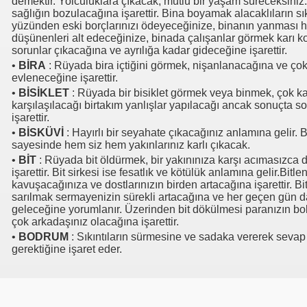
demektir. Yolculuklara çıkacak, mutlu bir yaşam süreceksiniz. 
sağlığın bozulacağına işarettir. Bina boyamak alacaklıların sı
yüzünden eski borçlarınızı ödeyeceğinize, binanın yanması h
düşünenleri alt edeceğinize, binada çalışanlar görmek karı k
sorunlar çıkacağına ve ayrılığa kadar gideceğine işarettir.
•
BİRA
: Rüyada bira içtiğini görmek, nişanlanacağına ve ç
evleneceğine işarettir.
•
BİSİKLET
: Rüyada bir bisiklet görmek veya binmek, çok kar
karşılaşılacağı birtakım yanlışlar yapılacağı ancak sonuçta s
işarettir.
•
BİSKÜVİ
: Hayırlı bir seyahate çıkacağınız anlamına gelir.
sayesinde hem siz hem yakınlarınız karlı çıkacak.
•
BİT
: Rüyada bit öldürmek, bir yakınınıza karşı acımasızca
işarettir. Bit sirkesi ise fesatlık ve kötülük anlamına gelir.Bit
kavuşacağınıza ve dostlarınızın birden artacağına işarettir. Bit
sarılmak sermayenizin sürekli artacağına ve her geçen gün 
geleceğine yorumlanır. Üzerinden bit dökülmesi paranızın bol
çok arkadaşınız olacağına işarettir.
•
BODRUM
: Sıkıntıların sürmesine ve sadaka vererek sevap
gerektiğine işaret eder.