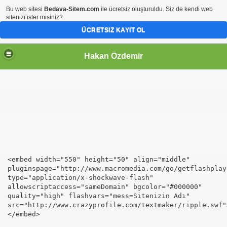
Bu web sitesi
Bedava-Sitem.com
ile ücretsiz oluşturuldu. Siz de kendi web
sitenizi ister misiniz?
ÜCRETSIZ KAYIT OL
Hakan Özdemir
<embed width="550" height="50" align="middle"
pluginspage="http://www.macromedia.com/go/getflashplay
type="application/x-shockwave-flash"
allowscriptaccess="sameDomain" bgcolor="#000000"
quality="high" flashvars="mess=Sitenizin Adı"
src="http://www.crazyprofile.com/textmaker/ripple.swf"
</embed>